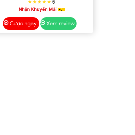
5
Nhận Khuyến Mãi
Cược ngay
Xem review