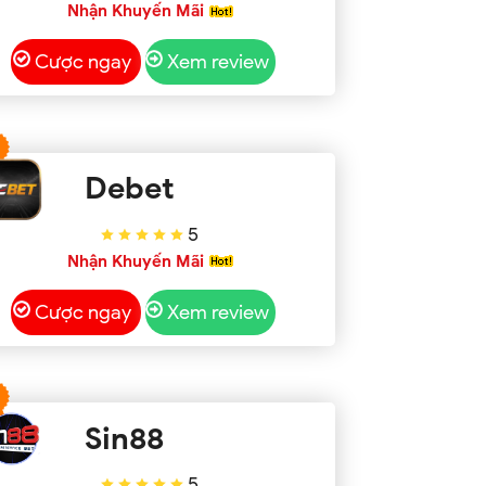
Nhận Khuyến Mãi
Cược ngay
Xem review
Debet
5
Nhận Khuyến Mãi
Cược ngay
Xem review
Sin88
5