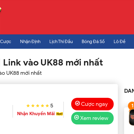
 Cược
Nhận Định
Lịch Thi Đấu
Bóng Đá Số
Lô Đề
 Link vào UK88 mới nhất
vào UK88 mới nhất
DA
Cược ngay
5
1
Nhận Khuyến Mãi
Xem review