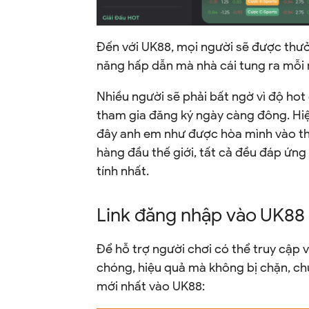
Đến với UK88, mọi người sẽ được thưở
năng hấp dẫn mà nhà cái tung ra mỗi 
Nhiều người sẽ phải bất ngờ vì độ hot
tham gia đăng ký ngày càng đông. Hiệ
đây anh em như được hòa mình vào thi
hàng đầu thế giới, tất cả đều đáp ứn
tính nhất.
Link đăng nhập vào UK88
Để hỗ trợ người chơi có thể truy cập 
chóng, hiệu quả mà không bị chặn, chú
mới nhất vào
UK88: