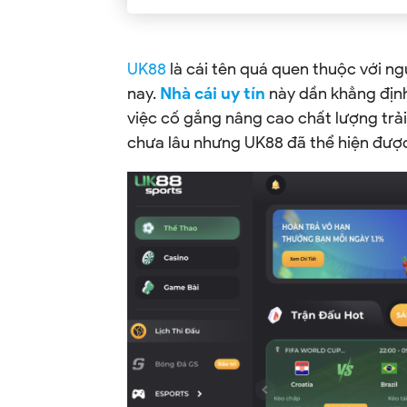
UK88
là cái tên quá quen thuộc với n
nay.
Nhà cái uy tín
này dần khẳng định
việc cố gắng nâng cao chất lượng trả
chưa lâu nhưng UK88 đã thể hiện đượ