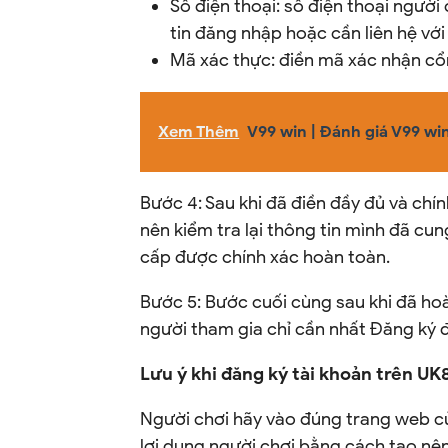
Số điện thoại: số điện thoại ngư
tin đăng nhập hoặc cần liên hệ với
Mã xác thực: điền mã xác nhận cổn
Xem Thêm
V99 win | Đánh giá V99 wi
Bước 4: Sau khi đã điền đầy đủ và chí
nên kiểm tra lại thông tin mình đã c
cấp được chính xác hoàn toàn.
Bước 5: Bước cuối cùng sau khi đã hoàn
người tham gia chỉ cần nhất Đăng ký đ
Lưu ý khi đăng ký tài khoản trên UK
Người chơi hãy vào đúng trang web của
lợi dụng người chơi bằng cách tạo n