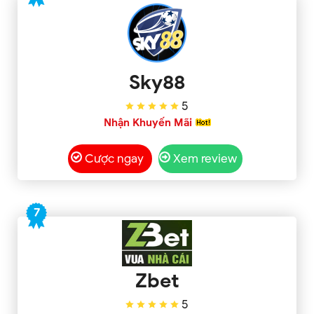
Sky88
5
Nhận Khuyến Mãi
Cược ngay
Xem review
7
Zbet
5