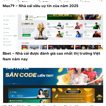
Max79 – Nhà cái siêu uy tín của năm 2025
Bbet – Nhà cái được đánh giá cao nhất thị trường Việt
Nam năm nay