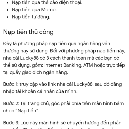
Nạp tiền qua thẻ cào điện thoại.
Nạp tiền qua Momo.
Nạp tiền tự động.
Nạp tiền thủ công
Đây là phương pháp nạp tiền qua ngân hàng vẫn
thường hay sử dụng. Đối với phương pháp nạp tiền này,
nhà cái Lucky88 có 3 cách thanh toán mà các bạn có
thể sử dụng, gồm: Internet Banking, ATM hoặc trực tiếp
tại quầy giao dịch ngân hàng.
Bước 1: truy cập vào link nhà cái Lucky88, sau đó đăng
nhập tài khoản cá nhân của mình.
Bước 2: Tại trang chủ, góc phải phía trên màn hình bấm
chọn “Nạp tiền”.
Bước 3: Lúc này màn hình sẽ chuyển hướng đến phần