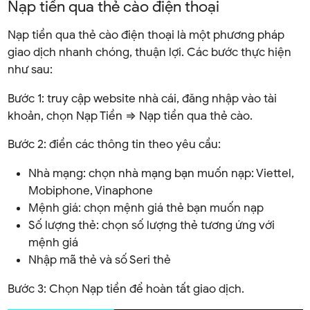
Nạp tiền qua thẻ cào điện thoại
Nạp tiền qua thẻ cào điện thoại là một phương pháp
giao dịch nhanh chóng, thuận lợi. Các bước thực hiện
như sau:
Bước 1: truy cập website nhà cái, đăng nhập vào tài
khoản, chọn Nạp Tiền ⇒ Nạp tiền qua thẻ cào.
Bước 2: điền các thông tin theo yêu cầu:
Nhà mạng: chọn nhà mạng bạn muốn nạp: Viettel,
Mobiphone, Vinaphone
Mệnh giá: chọn mệnh giá thẻ bạn muốn nạp
Số lượng thẻ: chọn số lượng thẻ tương ứng với
mệnh giá
Nhập mã thẻ và số Seri thẻ
Bước 3: Chọn Nạp tiền để hoàn tất giao dịch.