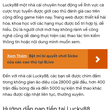
Lucky88 một nhà cái chuyên hoạt động về lĩnh vực cá
cược trực tuyến được giới cao thủ đánh giá cao trên
cộng đồng game hiện nay. Trang web được thiết kế hài
hòa, khoa học với các hạng mục được bố trí hợp lý, dễ
hiểu. Dù là người chơi mới hay không rành về công
nghệ cũng dễ dàng thực hiện các thao tác tìm kiếm
thông tin hoặc nội dung mình muốn xem.
Xem Thêm
Bật mí bí quyết chơi Sicbo
của các cao thủ tại 8Live
Đến với nhà cái Lucky88, các bạn sẽ được chìm đắm
trong không gian ảo diệu của 28000 giải đấu, hơn 400
trận đấu bóng đá và đến 5000 sự kiện thể thao khác
nhau được cập nhật liên tục, thường xuyên.
Hướng dẫn nạp tiền tại Lucky88