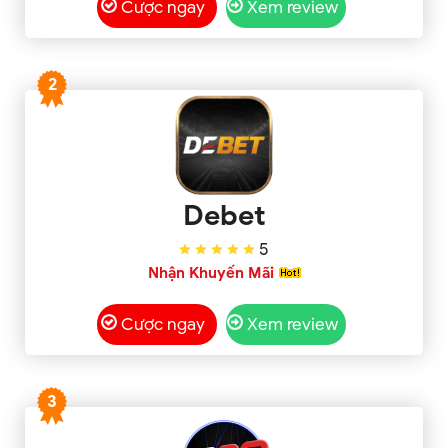
Cược ngay
Xem review
2
Debet
5
Nhận Khuyến Mãi
Cược ngay
Xem review
3