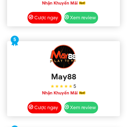
Nhận Khuyến Mãi
Cược ngay
Xem review
5
May88
5
Nhận Khuyến Mãi
Cược ngay
Xem review