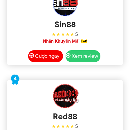
Sin88
5
Nhận Khuyến Mãi
Cược ngay
Xem review
4
Red88
5