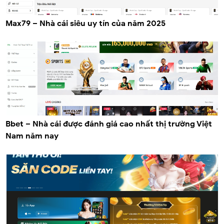
Max79 – Nhà cái siêu uy tín của năm 2025
Bbet – Nhà cái được đánh giá cao nhất thị trường Việt
Nam năm nay