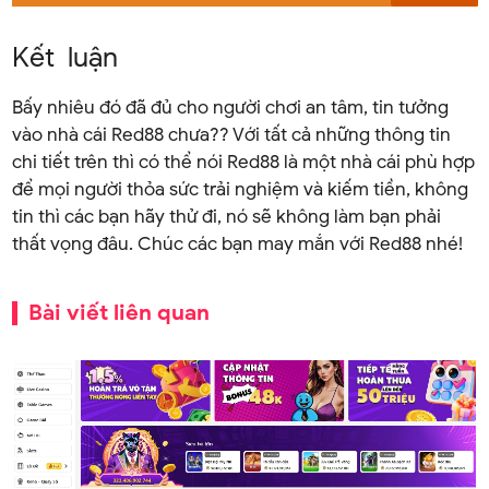
Kết luận
Bấy nhiêu đó đã đủ cho người chơi an tâm, tin tưởng
vào nhà cái Red88 chưa?? Với tất cả những thông tin
chi tiết trên thì có thể nói Red88 là một nhà cái phù hợp
để mọi người thỏa sức trải nghiệm và kiếm tiền, không
tin thì các bạn hãy thử đi, nó sẽ không làm bạn phải
thất vọng đâu. Chúc các bạn may mắn với Red88 nhé!
Bài viết liên quan