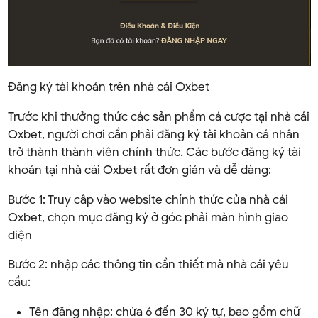
Đăng ký tài khoản trên nhà cái Oxbet
Trước khi thưởng thức các sản phẩm cá cược tại nhà cái
Oxbet, người chơi cần phải đăng ký tài khoản cá nhân
trở thành thành viên chính thức. Các bước đăng ký tài
khoản tại nhà cái Oxbet rất đơn giản và dễ dàng:
Bước 1: Truy câp vào website chính thức của nhà cái
Oxbet, chọn mục đăng ký ở góc phải màn hình giao
diện
Bước 2: nhập các thông tin cần thiết mà nhà cái yêu
cầu:
Tên đăng nhập: chứa 6 đến 30 ký tự, bao gồm chữ