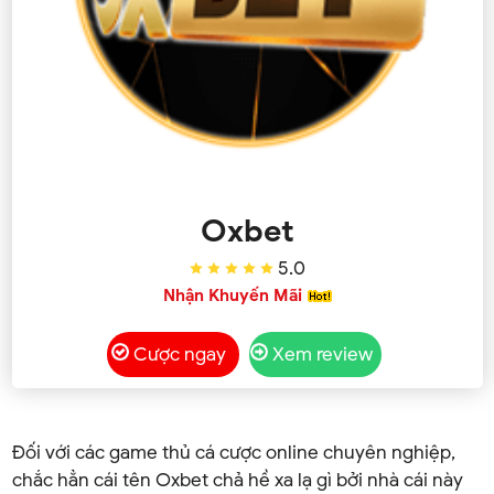
Oxbet
5.0
Nhận Khuyến Mãi
Cược ngay
Xem review
Đối với các game thủ cá cược online chuyên nghiệp,
chắc hẳn cái tên Oxbet chả hề xa lạ gì bởi nhà cái này