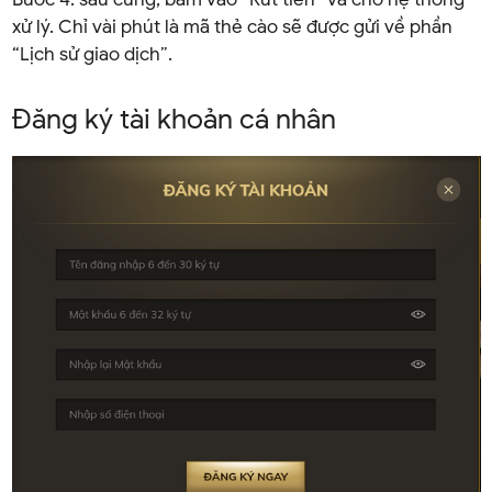
xử lý. Chỉ vài phút là mã thẻ cào sẽ được gửi về phần
“Lịch sử giao dịch”.
Đăng ký tài khoản cá nhân