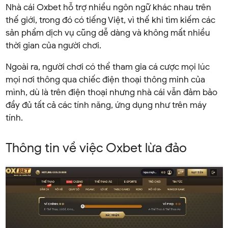
Nhà cái Oxbet hỗ trợ nhiều ngôn ngữ khác nhau trên
thế giới, trong đó có tiếng Việt, vì thế khi
tìm kiếm các
sản phẩm dịch vụ cũng dễ dàng và không mất nhiều
thời gian của người chơi.
Ngoài ra, người chơi có thể tham gia cá cược mọi lúc
mọi nơi thông qua chiếc điện thoại thông minh của
mình, dù là trên điện thoại nhưng nhà cái vẫn đảm bảo
đầy đủ tất cả các tính năng, ứng dụng như trên máy
tính.
Thông tin về việc Oxbet lừa đảo