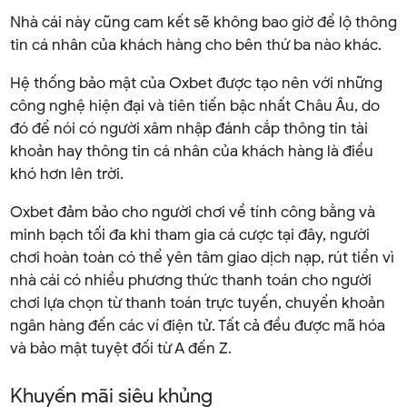
Nhà cái này cũng cam kết sẽ không bao giờ để lộ thông
tin cá nhân của khách hàng cho bên thứ ba nào khác.
Hệ thống bảo mật của Oxbet được tạo nên với những
công nghệ hiện đại và tiên tiến bậc nhất Châu Âu, do
đó để nói có người xâm nhập đánh cắp thông tin tài
khoản hay thông tin cá nhân của khách hàng là điều
khó hơn lên trời.
Oxbet đảm bảo cho người chơi về tính công bằng và
minh bạch tối đa khi tham gia cá cược tại đây, người
chơi hoàn toàn có thể
yên tâm giao dịch nạp, rút tiền vì
nhà cái có nhiều phương
thức thanh
toán cho người
chơi lựa chọn từ thanh toán trực tuyến, chuyển khoản
ngân hàng đến các ví điện tử. Tất cả đều được mã hóa
và bảo mật tuyệt đối từ A đến Z.
Khuyến mãi siêu khủng