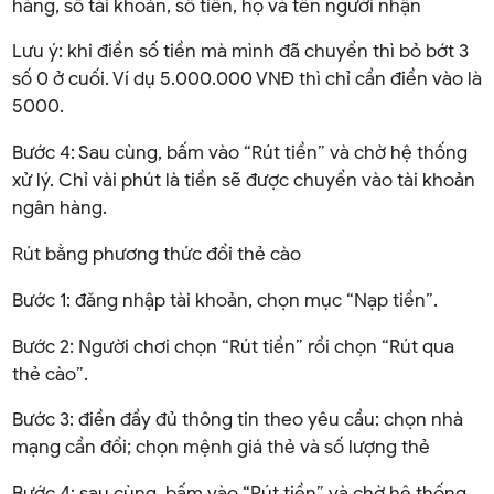
hàng, số tài khoản, số tiền, họ và tên người nhận
Lưu ý: khi điền số
tiền mà mình đã chuyển thì bỏ bớt 3
số 0 ở cuối. Ví dụ 5.000.000 VNĐ thì chỉ cần điền vào là
5000.
Bước 4: Sau cùng, bấm vào “Rút tiền” và chờ hệ thống
xử lý. Chỉ vài phút là tiền sẽ được chuyển vào tài khoản
ngân hàng.
Rút bằng phương thức đổi thẻ cào
Bước 1: đăng nhập tài khoản, chọn mục “Nạp tiền”.
Bước 2: Người chơi chọn “Rút tiền” rồi chọn “Rút qua
thẻ cào”.
Bước 3: điền đầy đủ thông tin theo yêu cầu: chọn nhà
mạng cần đổi; chọn mệnh giá thẻ và số lượng thẻ
Bước 4: sau cùng, bấm vào “Rút tiền” và chờ hệ thống