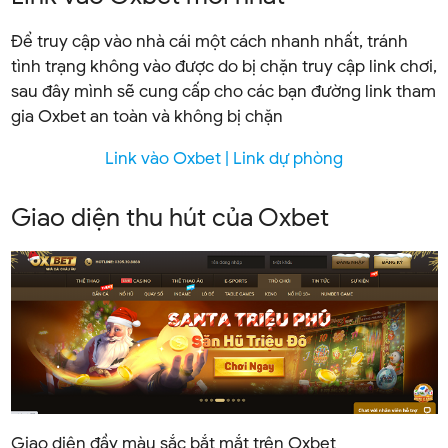
Để truy cập vào nhà cái một cách nhanh nhất, tránh
tình trạng không vào được do
bị chặn truy cập link chơi,
sau đây mình sẽ cung cấp cho các bạn đường link tham
gia Oxbet an toàn và không bị chặn
Link vào Oxbet | Link dự phòng
Giao diện thu hút của Oxbet
Giao diện đầy màu sắc bắt mắt trên Oxbet