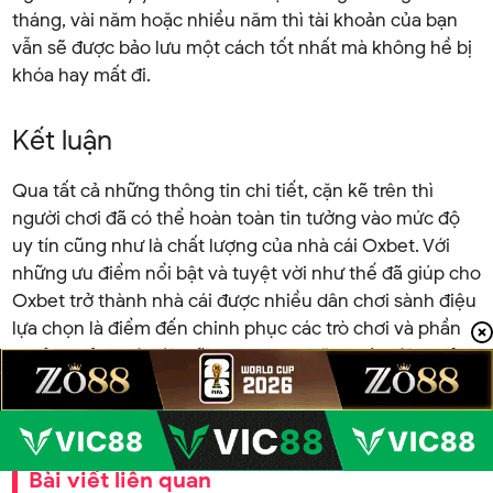
tháng, vài năm hoặc nhiều năm thì tài khoản của bạn
vẫn sẽ được bảo lưu một cách tốt nhất mà không hề bị
khóa hay mất đi.
Kết luận
Qua tất cả những thông tin chi tiết, cặn kẽ trên thì
người chơi đã có thể hoàn toàn tin tưởng vào mức độ
uy tín cũng như là chất lượng của nhà cái Oxbet. Với
những ưu điểm nổi bật và tuyệt vời như thế đã giúp cho
Oxbet trở thành nhà cái được nhiều dân chơi sành điệu
lựa chọn là điểm đến chinh phục các trò chơi và phần
thưởng của nhà cái. Hãy nhanh tay đăng ký 1 tài khoản
cho mình để thường xuyên cày game, rinh về những
phần quà hấp dẫn và giá trị nhé!
Bài viết liên quan