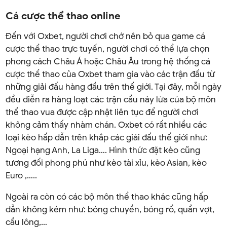
Cá cược thể thao online
Đến với Oxbet, người chơi chớ nên bỏ qua game cá
cược thể thao trực tuyến, người chơi có thể lựa chọn
phong cách Châu Á hoặc Châu Âu trong hệ thống cá
cược thể thao của Oxbet tham gia vào các trận đấu từ
những giải đấu hàng đầu trên thế giới. Tại đây, mỗi ngày
đều diễn ra hàng loạt các trận cầu nảy lửa của bộ môn
thể thao vua được cập nhật liên tục để người chơi
không cảm thấy nhàm chán.
Oxbet có rất nhiều các
loại kèo hấp dẫn trên khắp các giải đấu thế giới như:
Ngoại hạng Anh, La Liga…. Hình thức đặt kèo cũng
tương đối phong phú như kèo tài xỉu, kèo Asian, kèo
Euro ,
…..
Ngoài ra còn có các bộ môn thể thao khác cũng hấp
dẫn không kém như:
bóng chuyền, bóng rổ, quần vợt,
cầu lông,…