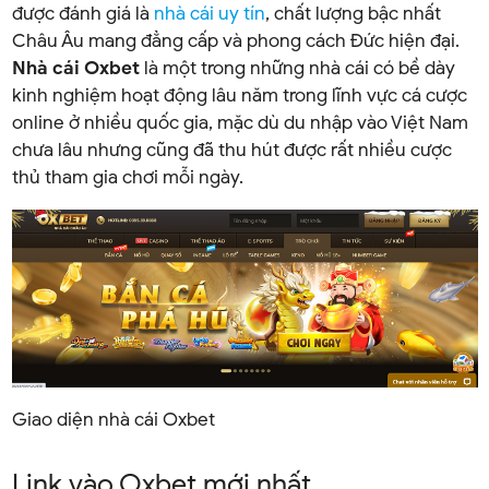
được đánh giá là
nhà cái uy tín
, chất lượng bậc nhất
Châu Âu mang đẳng cấp và phong cách Đức hiện đại.
Nhà cái Oxbet
là một trong những nhà cái có bề
dày
kinh nghiệm hoạt động lâu năm trong lĩnh vực cá cược
online ở nhiều quốc gia, mặc dù du nhập vào Việt Nam
chưa lâu nhưng cũng đã thu hút được rất nhiều cược
thủ tham gia chơi mỗi ngày
.
Giao diện nhà cái Oxbet
Link vào Oxbet mới nhất