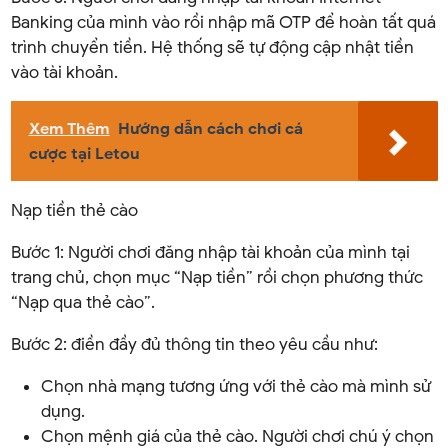
Banking của mình vào rồi nhập mã OTP để hoàn tất quá
trình chuyển tiền. Hệ thống sẽ tự động cập nhật tiền
vào tài khoản.
Xem Thêm
Hướng dẫn cách chơi cá
cược tại Letou
Nạp tiền thẻ cào
Bước 1: Người chơi đăng nhập tài khoản của mình tại
trang chủ, chọn mục “Nạp tiền” rồi chọn phương thức
“Nạp qua thẻ cào”.
Bước 2: điền đầy đủ thông tin theo yêu cầu như:
Chọn nhà mạng tương ứng với thẻ cào mà mình sử
dụng.
Chọn mệnh giá của thẻ cào. Người chơi chú ý chọn