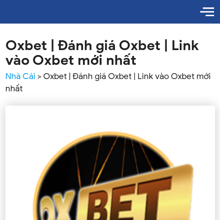
Oxbet | Đánh giá Oxbet | Link
vào Oxbet mới nhất
Nhà Cái
>
Oxbet | Đánh giá Oxbet | Link vào Oxbet mới
nhất