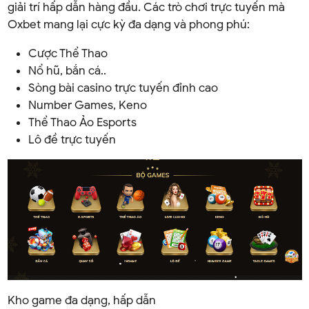
giải trí hấp dẫn hàng đầu. Các trò chơi trực tuyến mà
Oxbet mang lại cực kỳ đa dạng và phong phú:
Cược Thể Thao
Nổ hũ
,
bắn cá
..
Sòng bài casino trực tuyến đỉnh cao
Number Games, Keno
Thể Thao Ảo Esports
Lô đề trực tuyến
Kho game đa dạng, hấp dẫn