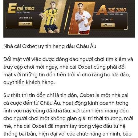
Nhà cái Oxbet uy tín hàng đầu Châu Âu
Đối mặt với việc được đông đảo người chơi tìm kiếm và
truy cập chơi mỗi ngày, nhà cái Oxbet cũng phải đối
mặt với những tin đồn trên trời vì cho rằng họ lừa đảo,
quỵt tiền khách hàng.
Sự thật thì tin đồn chỉ là tin đồn, Oxbet là một nhà cái
cá cược đến từ Châu Âu, hoạt động kinh doanh trong
lĩnh vực này cũng đã khá lâu, với tâm niệm mang đến
cho người chơi một không gian giải trí thời thượng, mới
mẻ, nhà cái Oxbet đã mạnh tay trong việc đầu tư hệ
thống bài bản, hiện đại với các chức năng an ninh, bảo