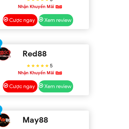
Nhận Khuyến Mãi
Cược ngay
Xem review
Red88
5
Nhận Khuyến Mãi
Cược ngay
Xem review
May88