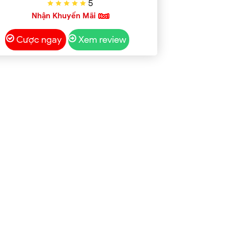
5
Nhận Khuyến Mãi
Cược ngay
Xem review