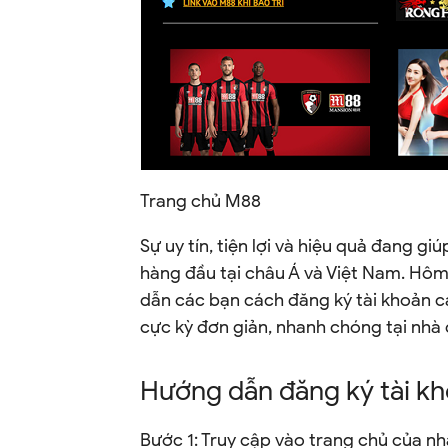
Trang chủ M88
Sự uy tín, tiện lợi và hiệu quả đang g
hàng đầu tại châu Á và Việt Nam. Hôm
dẫn các bạn cách đăng ký tài khoản c
cực kỳ đơn giản, nhanh chóng tại nhà 
Hướng dẫn đăng ký tài k
Bước 1: Truy cập vào trang chủ của n