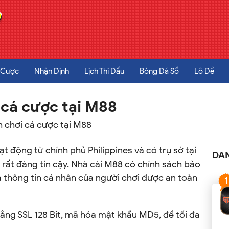
 Cược
Nhận Định
Lịch Thi Đấu
Bóng Đá Số
Lô Đề
cá cược tại M88
 chơi cá cược tại M88
t động từ chính phủ Philippines và có trụ sở tại
DA
rất đáng tin cậy. Nhà cái M88 có chính sách bảo
 thông tin cá nhân của người chơi được an toàn
1
ng SSL 128 Bit, mã hóa mật khẩu MD5, để tối đa