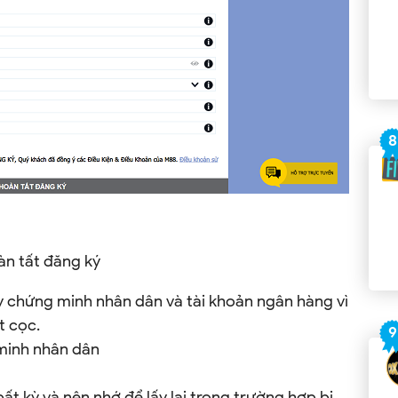
8
àn tất đăng ký
ấy chứng minh nhân dân và tài khoản ngân hàng vì
t cọc.
9
minh nhân dân
ất kỳ và nên nhớ để lấy lại trong trường hợp bị