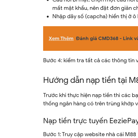
mất mật khẩu, nên đặt đơn giản c
Nhập dãy số (capcha) hiển thị ở ô
Xem Thêm
Đánh giá CMD368 - Link 
Bước 4: kiểm tra tất cả các thông tin 
Hướng dẫn nạp tiền tại M
Trước khi thực hiện nạp tiền thì các 
thống ngân hàng có trên trùng khớp vớ
Nạp tiền trực tuyến EeziePa
Bước 1: Truy cập website nhà cái M8