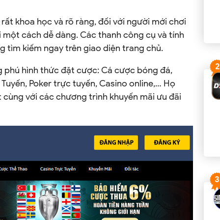
ất khoa học và rõ ràng, đối với người mới chơi
ghi một cách dễ dàng. Các thanh công cụ và tính
g tìm kiếm ngay trên giao diện trang chủ.
2
 phú hình thức đặt cược: Cá cược bóng đá,
 Tuyến, Poker trực tuyến, Casino online,… Họ
ất cùng với các chương trình khuyến mãi ưu đãi
3