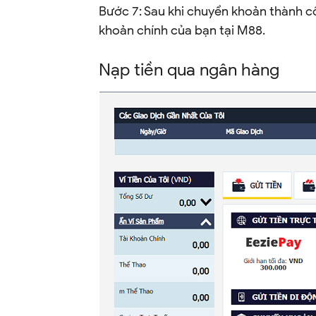
Bước 7: Sau khi chuyển khoản thành cô
khoản chính của bạn tại M88.
Nạp tiền qua ngân hàng