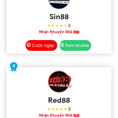
Sin88
5
Nhận Khuyến Mãi
Cược ngay
Xem review
4
Red88
5
Nhận Khuyến Mãi