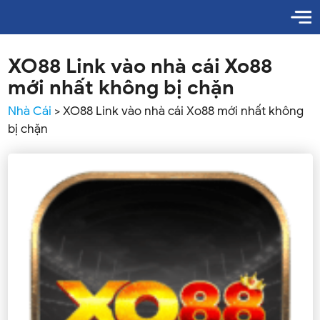
XO88 Link vào nhà cái Xo88
mới nhất không bị chặn
Nhà Cái
>
XO88 Link vào nhà cái Xo88 mới nhất không
bị chặn