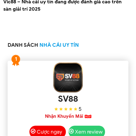
Vic88 – Nhà cái uy tín đang được đánh giá cao trên
sàn giải trí 2025
DANH SÁCH
NHÀ CÁI UY TÍN
1
SV88
5
Nhận Khuyến Mãi
Cược ngay
Xem review