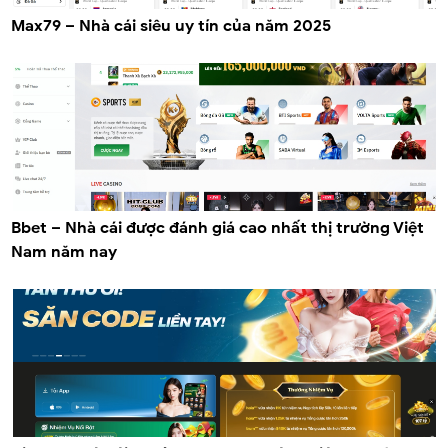
Max79 – Nhà cái siêu uy tín của năm 2025
Bbet – Nhà cái được đánh giá cao nhất thị trường Việt
Nam năm nay