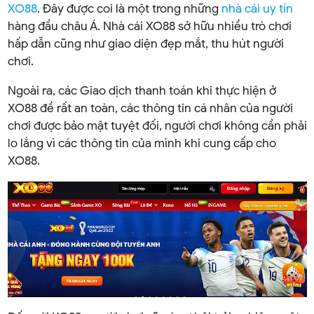
XO88
. Đây được coi là một trong những
nhà cái uy tín
hàng đầu châu Á. Nhà cái XO88 sở hữu nhiều trò chơi
hấp dẫn cũng như giao diện đẹp mắt, thu hút người
chơi.
Ngoài ra, các Giao dịch thanh toán khi thực hiện ở
XO88 đề rất an toàn, các thông tin cá nhân của người
chơi được bảo mật tuyệt đối, người chơi không cần phải
lo lắng vì các thông tin của mình khi cung cấp cho
XO88.