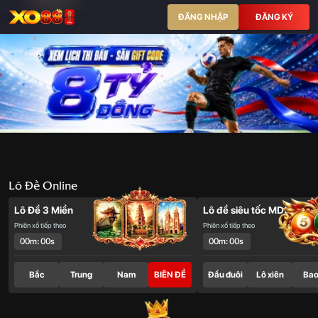
XO88
ĐĂNG NHẬP
ĐĂNG KÝ
-
Hero Banner
Nhà
Cái
Thể
Thao,
Live
Casino
Uy
THỂ LOẠI CƯỢC
Hero Banner
Tín,
An
Lô Đề Online
Toàn,
Lô Đề 3 Miền
Lô đề siêu tốc MD5
Thưởng
Phiên xổ tiếp theo
Phiên xổ tiếp theo
Cao
00
m
:
00
s
00
m
:
00
s
2026
Bắc
Trung
Nam
BIÊN ĐỀ
Đầu đuôi
Lô xiên
Bao