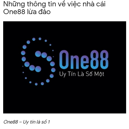
Những thông tin về việc nhà cái
One88 lừa đảo
One88 – Uy tín là số 1