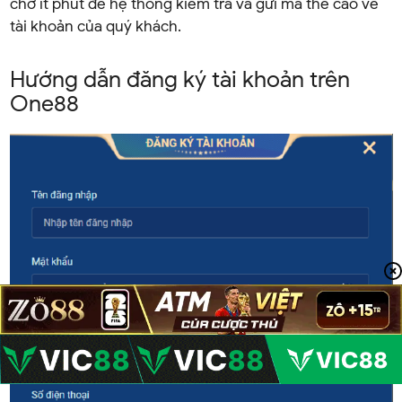
chờ ít phút để hệ thống kiểm tra và gửi mã thẻ cào về
tài khoản của quý khách.
Hướng dẫn đăng ký tài khoản trên
One88