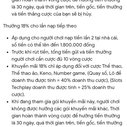
là 30 ngày, quá thời gian trên, tiền gốc, tiền thưởng
và tiền thắng cược của bạn sẽ bị hủy.
Thưởng 18% cho lần nạp tiếp theo
Áp dụng cho người chơi nạp tiền lần 2 tại nhà cái,
số tiền có thể lên đến 1.800.000 đồng
Trước khi rút tiền, tổng tiền gửi và tiền thưởng
người chơi cần cược đủ 10 vòng cược
Khuyến mãi 18% chỉ áp dụng đối với cược Thể thao,
Thể thao ảo, Keno, Number game, (Quay số, Lô đề
doanh thu được tính = 40% doanh thu cược), (Slots
Techplay doanh thu được tính = 25% doanh thu
cược).
Khi đang tham gia gói khuyến mãi này, người chơi
không được hưởng các gói khuyến mãi khác. Thời
gian hoàn thành vòng cược để hưởng tiền thưởng
là 30 ngày, quá thời gian trên, tiền gốc, tiền thưởng