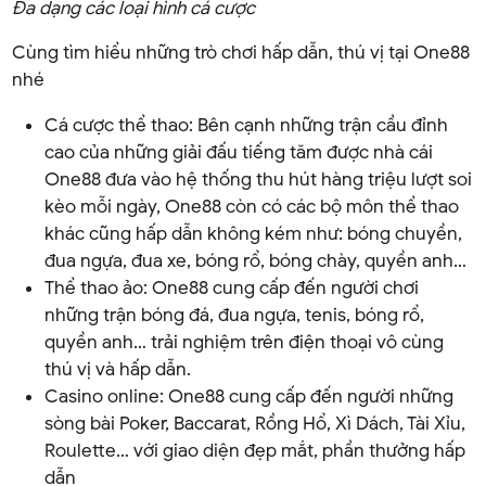
Đa dạng các loại hình cá cược
Cùng tìm hiểu những trò chơi hấp dẫn, thú vị tại One88
nhé
Cá cược thể thao: Bên cạnh những trận cầu đỉnh
cao của những giải đấu tiếng tăm được nhà cái
One88 đưa vào hệ thống thu hút hàng triệu lượt soi
kèo mỗi ngày, One88 còn có các bộ môn thể thao
khác cũng hấp dẫn không kém như: bóng chuyền,
đua ngựa, đua xe, bóng rổ, bóng chày, quyền anh…
Thể thao ảo: One88 cung cấp đến người chơi
những trận bóng đá, đua ngựa, tenis, bóng rổ,
quyền anh… trải nghiệm trên điện thoại vô cùng
thú vị và hấp dẫn.
Casino online:
One88 cung cấp đến người những
sòng bài Poker, Baccarat, Rồng Hổ, Xì Dách, Tài Xỉu,
Roulette… với giao diện đẹp mắt, phần thưởng hấp
dẫn