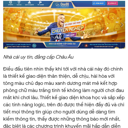
Nhà cái uy tín, đẳng cấp Châu Âu
Điều đầu tiên nhìn thấy khi tới với nhà cái này đó chính
là thiết kế giao diện thân thiện, dễ chịu, hài hòa với
tông màu chủ đạo màu xanh dương mát mẻ kết hợp
phông chữ màu trắng tinh tế không làm người chơi đau
mắt khi chơi lâu. Thiết kế giao diện khoa học và sắp xếp
các tính năng logic, trên đó được thể hiện đầy đủ và chi
tiết mọi thông tin giúp cho người dùng dễ dàng tìm
kiếm thông tin, thấy được những thông báo mới nhất,
đặc biệt là các chương trình khuyến mãi hấp dẫn diễn