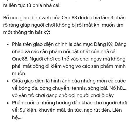
ra liên tục từ phía nhà cái.
Bố cục giao diện web của One88 được chia làm 3 phần
rõ ràng giúp người chơi không bị rối mắt khi muốn tìm
một thông tin bất kỳ:
Phía trên giao diện chính là các mục Đăng Ký, Đăng
nhập và các sản phẩm nổi bật nhất của nhà cái
One88. Người chơi có thể vào chơi ngay mà không
phải mất công đi kiếm vòng vo các sản phẩm mình
muốn
Giữa giao diện là hình ảnh của những môn cá cược
về bóng đá, bóng chuyền, tennis, sòng bài, Nổ hũ,…
vô vàn trò chơi đang chờ đợi người chơi ở đây
Phần cuối là những hướng dẫn khác cho người chơi
về: Sự kiện, khuyến mãi, tin tức, nạp rút tiền, Liên
hệ,…