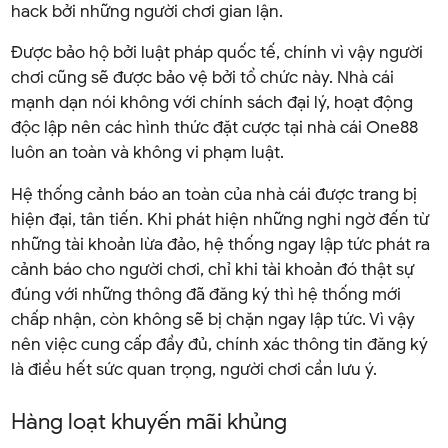
hack bởi những người chơi gian lận.
Được bảo hộ bởi luật pháp quốc tế, chính vì vậy người
chơi cũng sẽ được bảo vệ bởi tổ chức này. Nhà cái
mạnh dạn nói không với chính sách đại lý, hoạt động
độc lập nên các hình thức đặt cược tại nhà cái One88
luôn an toàn và không vi phạm luật.
Hệ thống cảnh báo an toàn của nhà cái được trang bị
hiện đại, tân tiến. Khi phát hiện những nghi ngờ đến từ
những tài khoản lừa đảo, hệ thống ngay lập tức phát ra
cảnh báo cho người chơi, chỉ khi tài khoản đó thật sự
đúng với những thông đã đăng ký thì hệ thống mới
chấp nhận, còn không sẽ bị chặn ngay lập tức. Vì vậy
nên việc cung cấp đầy đủ, chính xác thông tin đăng ký
là điều hết sức quan trọng, người chơi cần lưu ý.
Hàng loạt khuyến mãi khủng