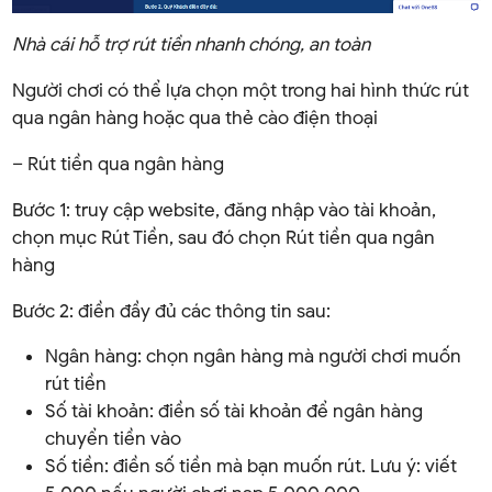
Nhà cái hỗ trợ rút tiền nhanh chóng, an toàn
Người chơi có thể lựa chọn một trong hai hình thức rút
qua ngân hàng hoặc qua thẻ cào điện thoại
– Rút tiền qua ngân hàng
Bước 1: truy cập website, đăng nhập vào tài khoản,
chọn mục Rút Tiền, sau đó chọn Rút tiền qua ngân
hàng
Bước 2: điền đầy đủ các thông tin sau:
Ngân hàng: chọn ngân hàng mà người chơi muốn
rút tiền
Số tài khoản: điền số tài khoản để ngân hàng
chuyển tiền vào
Số tiền: điền số tiền mà bạn muốn rút. Lưu ý: viết