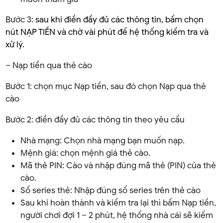
Bước 3:
sau khi điền đầy đủ các thông tin, bấm chọn
nút NẠP TIỀN và chờ vài phút để hệ thống kiểm tra và
xử lý.
– Nạp tiền qua thẻ cào
Bước 1: chọn mục Nạp tiền, sau đó chọn Nạp qua thẻ
cào
Bước 2: điền đầy đủ các thông tin theo yêu cầu
Nhà mạng: Chọn nhà mạng bạn muốn nạp.
Mệnh giá: chọn mệnh giá thẻ cào.
Mã thẻ PIN: Cào và nhập đúng mã thẻ (PIN) của thẻ
cào.
Số series thẻ: Nhập đúng số series trên thẻ cào
Sau khi hoàn thành và kiểm tra lại thì bấm Nạp tiền,
người chơi đợi 1 – 2 phút, hệ thống nhà cái sẽ kiểm