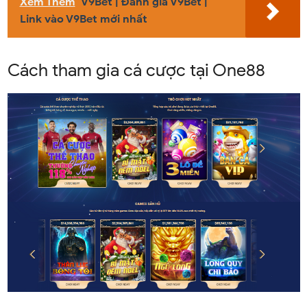
Xem Thêm
V9Bet | Đánh giá V9Bet |
Link vào V9Bet mới nhất
Cách tham gia cá cược tại One88