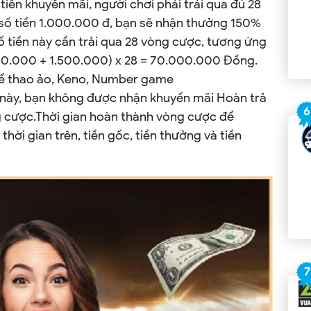
 tiền khuyến mãi, người chơi phải trải qua đủ 28
 số tiền 1.000.000 đ, bạn sẽ nhận thưởng 150%
 tiền này cần trải qua 28 vòng cược, tương ứng
.000.000 + 1.500.000) x 28 = 70.000.000 Đồng.
hể thao ảo, Keno, Number game
 này, bạn không được nhận khuyến mãi Hoàn trả
6
ng cược.Thời gian hoàn thành vòng cược để
hời gian trên, tiền gốc, tiền thưởng và tiền
7