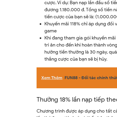
cược. Ví dụ: Bạn nạp lần đầu số t
đương 1.180.000 đ. Tổng số tiền n
tiền cược của bạn sẽ là: (1.000.00
Khuyến mãi 118% chỉ áp dụng đối 
game
Khi đang tham gia gói khuyến mãi
tri ân cho đến khi hoàn thành vò
hưởng tiền thưởng là 30 ngày, quá t
thắng cược của bạn sẽ bị hủy.
Xem Thêm
FUN88 - Đối tác chính th
Thưởng 18% lần nạp tiếp the
Chương trình được áp dụng cho tất cả