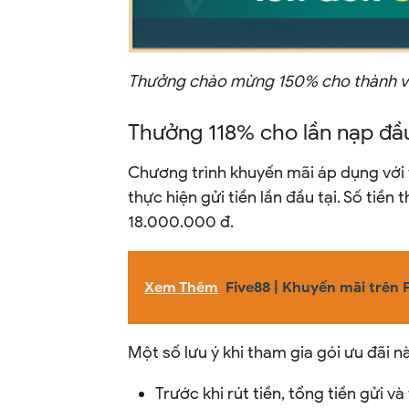
Thưởng chào mừng 150% cho thành v
Thưởng 118% cho lần nạp đầu
Chương trình khuyến mãi áp dụng với t
thực hiện gửi tiền lần đầu tại. Số tiền
18.000.000 đ.
Xem Thêm
Five88 | Khuyến mãi trên 
Một số lưu ý khi tham gia gói ưu đãi n
Trước khi rút tiền, tổng tiền gửi v