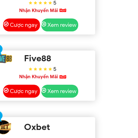
5
Nhận Khuyến Mãi
Cược ngay
Xem review
Five88
5
Nhận Khuyến Mãi
Cược ngay
Xem review
Oxbet