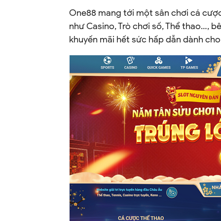
One88 mang tới một sân chơi cá cượ
như Casino, Trò chơi số, Thể thao…, 
khuyến mãi hết sức hấp dẫn dành cho 