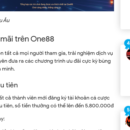
u Âu
 mãi trên One88
4
n tất cả mọi người tham gia, trải nghiệm dịch vụ
yên đưa ra các chương trình ưu đãi cực kỳ bùng
a mình.
u tiên
t cả thành viên mới đăng ký tài khoản cá cược
ầu tiên, số tiền thưởng có thể lên đến 5.800.000đ
5
ày: