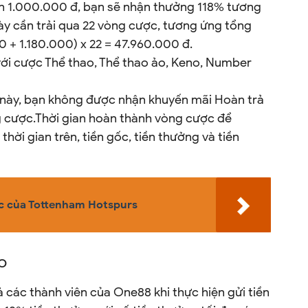
iền 1.000.000 đ, bạn sẽ nhận thưởng 118% tương
ày cần trải qua 22 vòng cược, tương ứng tổng
0 + 1.180.000) x 22 = 47.960.000 đ.
với cược Thể thao, Thể thao ảo, Keno, Number
 này, bạn không được nhận khuyến mãi Hoàn trả
ng cược.Thời gian hoàn thành vòng cược để
hời gian trên, tiền gốc, tiền thưởng và tiền
ức của Tottenham Hotspurs
o
 các thành viên của One88 khi thực hiện gửi tiền