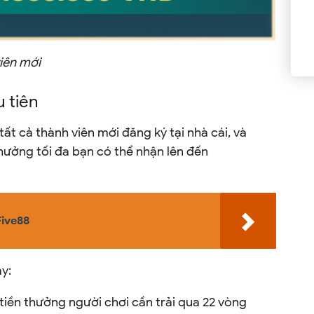
iên mới
 tiên
ất cả thành viên mới đăng ký tại nhà cái, và
 thưởng tối đa bạn có thể nhận lên đến
Five88
ày:
à tiền thưởng người chơi cần trải qua 22 vòng