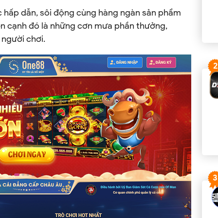
c hấp dẫn, sôi động cùng hàng ngàn sản phẩm
bên cạnh đó là những cơn mưa phần thưởng,
người chơi.
2
3