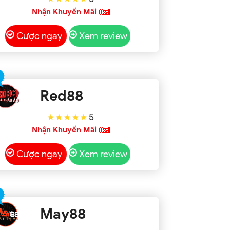
Nhận Khuyến Mãi
Cược ngay
Xem review
Red88
5
Nhận Khuyến Mãi
Cược ngay
Xem review
May88