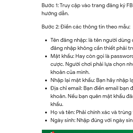
Bước 1: Truy cập vào trang đăng ký F
hướng dẫn.
Bước 2: Điền các thông tin theo mẫu:
Tên đăng nhập: là tên người dùng 
đăng nhập không cần thiết phải trù
Mật khẩu: Hay còn gọi là passwor
cược. Người chơi phải lựa chọn n
khoản của mình.
Nhập lại mật khẩu: Bạn hãy nhập l
Địa chỉ email: Bạn điền email bạn 
khoản. Nếu bạn quên mật khẩu đăn
khẩu.
Họ và tên: Phải chính xác và trùng
Ngày sinh: Nhập đúng với ngày si