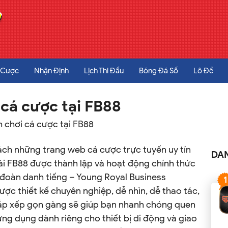
 Cược
Nhận Định
Lịch Thi Đấu
Bóng Đá Số
Lô Đề
cá cược tại FB88
 chơi cá cược tại FB88
ách những trang web cá cược trực tuyến uy tín
DA
cái FB88 được thành lập và hoạt động chính thức
 đoàn danh tiếng – Young Royal Business
1
ợc thiết kế chuyên nghiệp, dễ nhìn, dễ thao tác,
sắp xếp gọn gàng sẽ giúp bạn nhanh chóng quen
ứng dụng dành riêng cho thiết bị di động và giao