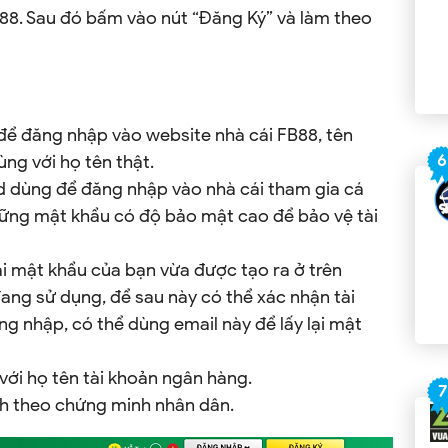
B88. Sau đó bấm vào nút “Đăng Ký” và làm theo
để đăng nhập vào website nhà cái FB88, tên
6
ng với họ tên thật.
d dùng để đăng nhập vào nhà cái tham gia cá
hững mật khẩu có độ bảo mật cao để bảo vệ tài
ại mật khẩu của bạn vừa được tạo ra ở trên
đang sử dụng, để sau này có thể xác nhận tài
g nhập, có thể dùng email này để lấy lại mật
 với họ tên tài khoản ngân hàng.
7
nh theo chứng minh nhân dân.