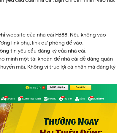
chỉ website của nhà cái FB88. Nếu không vào
ng link phụ, link dự phòng để vào.
ông tin yêu cầu đăng ký của nhà cái.
cho mình một tài khoản để nhà cái dễ dàng quản
khuyến mãi. Không vì trục lợi cá nhân mà đăng ký