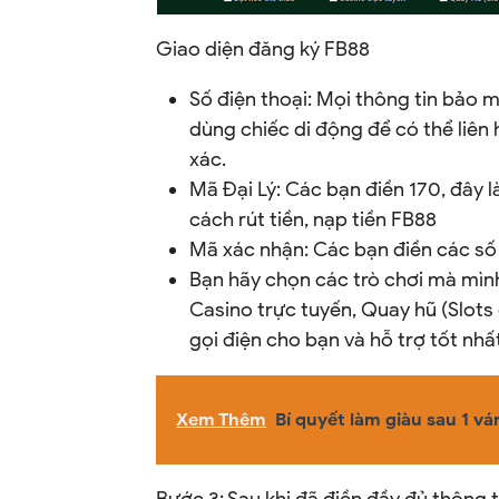
Giao diện đăng ký FB88
Số điện thoại: Mọi thông tin bảo m
dùng chiếc di động để có thể liên 
xác.
Mã Đại Lý: Các bạn điền 170, đây l
cách rút tiền, nạp tiền FB88
Mã xác nhận: Các bạn điền các số
Bạn hãy chọn các trò chơi mà mình
Casino trực tuyến, Quay hũ (Slots
gọi điện cho bạn và hỗ trợ tốt nhấ
Xem Thêm
Bí quyết làm giàu sau 1 v
Bước 3: Sau khi đã điền đầy đủ thông t