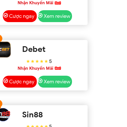
Nhận Khuyến Mãi
Cược ngay
Xem review
Debet
5
Nhận Khuyến Mãi
Cược ngay
Xem review
Sin88
5