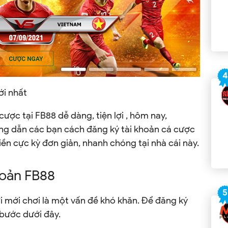
4
ới nhất
ược tại FB88 dễ dàng, tiện lợi , hôm nay,
g dẫn các bạn cách đăng ký tài khoản cá cược
iền cực kỳ đơn giản, nhanh chóng tại nhà cái này.
hoản FB88
5
i mới chơi là một vấn đề khó khăn. Để đăng ký
 bước dưới đây.