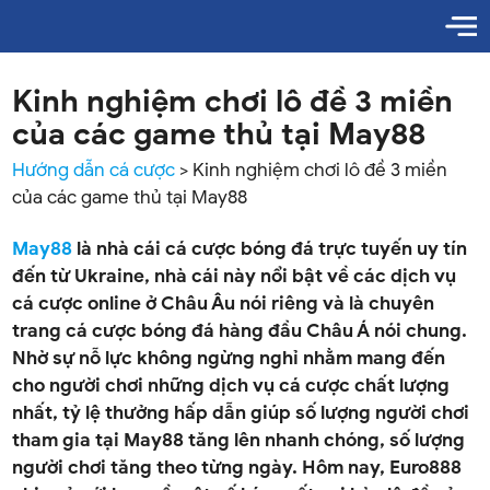
Kinh nghiệm chơi lô đề 3 miền
của các game thủ tại May88
Hướng dẫn cá cược
>
Kinh nghiệm chơi lô đề 3 miền
của các game thủ tại May88
May88
là nhà cái cá cược bóng đá trực tuyến uy tín
đến từ Ukraine, nhà cái này nổi bật về các dịch vụ
cá cược online ở Châu Âu nói riêng và là chuyên
trang cá cược bóng đá hàng đầu Châu Á nói chung.
Nhờ sự nỗ lực không ngừng nghỉ nhằm mang đến
cho người chơi những dịch vụ cá cược chất lượng
nhất, tỷ lệ thưởng hấp dẫn giúp số lượng người chơi
tham gia tại May88 tăng lên nhanh chóng, số lượng
người chơi tăng theo từng ngày. Hôm nay, Euro888