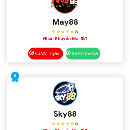
May88
5
Nhận Khuyến Mãi
Cược ngay
Xem review
6
Sky88
5