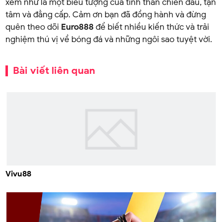
xem như là một biểu tượng của tinh thần chiến đấu, tận
tâm và đẳng cấp. Cảm ơn bạn đã đồng hành và đừng
quên theo dõi
Euro888
để biết nhiều kiến thức và trải
nghiệm thú vị về bóng đá và những ngôi sao tuyệt vời.
Bài viết liên quan
Vivu88