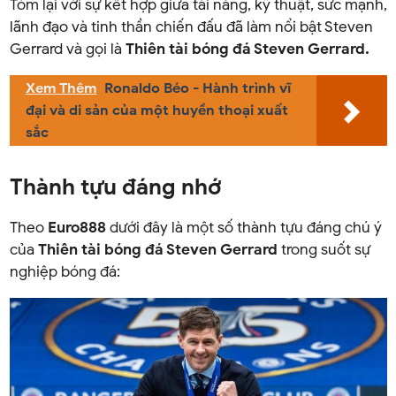
Tóm lại với sự kết hợp giữa tài năng, kỹ thuật, sức mạnh,
lãnh đạo và tinh thần chiến đấu đã làm nổi bật Steven
Gerrard và gọi là
Thiên tài bóng đá Steven Gerrard.
Xem Thêm
Ronaldo Béo - Hành trình vĩ
đại và di sản của một huyền thoại xuất
sắc
Thành tựu đáng nhớ
Theo
Euro888
dưới đây là một số thành tựu đáng chú ý
của
Thiên tài bóng đá Steven Gerrard
trong suốt sự
nghiệp bóng đá: