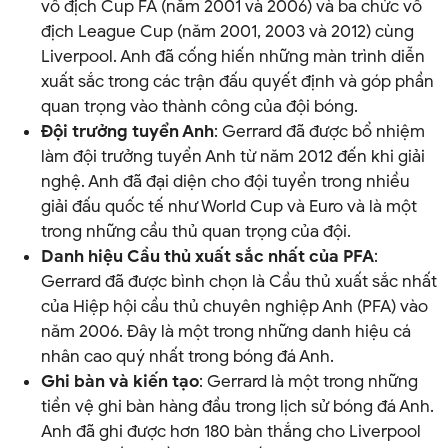
vô địch Cup FA (năm 2001 và 2006) và ba chức vô
địch League Cup (năm 2001, 2003 và 2012) cùng
Liverpool. Anh đã cống hiến những màn trình diễn
xuất sắc trong các trận đấu quyết định và góp phần
quan trọng vào thành công của đội bóng.
Đội trưởng tuyển Anh
: Gerrard đã được bổ nhiệm
làm đội trưởng tuyển Anh từ năm 2012 đến khi giải
nghệ. Anh đã đại diện cho đội tuyển trong nhiều
giải đấu quốc tế như World Cup và Euro và là một
trong những cầu thủ quan trọng của đội.
Danh hiệu Cầu thủ xuất sắc nhất của PFA
:
Gerrard đã được bình chọn là Cầu thủ xuất sắc nhất
của Hiệp hội cầu thủ chuyên nghiệp Anh (PFA) vào
năm 2006. Đây là một trong những danh hiệu cá
nhân cao quý nhất trong bóng đá Anh.
Ghi bàn và kiến tạo
: Gerrard là một trong những
tiền vệ ghi bàn hàng đầu trong lịch sử bóng đá Anh.
Anh đã ghi được hơn 180 bàn thắng cho Liverpool