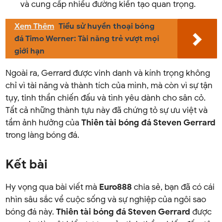
và cung cấp nhiều đường kiến tạo quan trọng.
Xem Thêm
Tiểu sử huyền thoại bóng
đá Timo Werner: Tài năng trẻ vượt mọi
giới hạn
Ngoài ra, Gerrard được vinh danh và kính trọng không
chỉ vì tài năng và thành tích của mình, mà còn vì sự tận
tụy, tinh thần chiến đấu và tình yêu dành cho sân cỏ.
Tất cả những thành tựu này đã chứng tỏ sự ưu việt và
tầm ảnh hưởng của
Thiên tài bóng đá Steven Gerrard
trong làng bóng đá.
Kết bài
Hy vọng qua bài viết mà
Euro888
chia sẻ, bạn đã có cái
nhìn sâu sắc về cuộc sống và sự nghiệp của ngôi sao
bóng đá này.
Thiên tài bóng đá Steven Gerrard
được