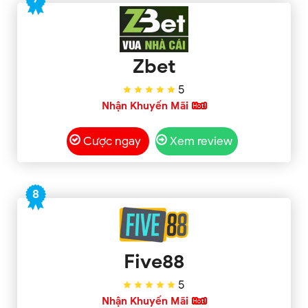
Zbet
5
Nhận Khuyến Mãi
Cược ngay
Xem review
8
Five88
5
Nhận Khuyến Mãi