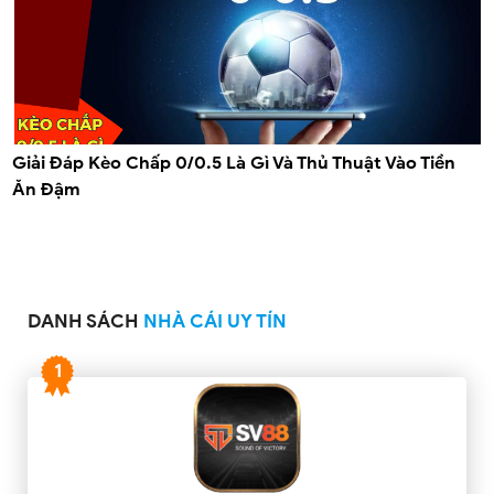
Giải Đáp Kèo Chấp 0/0.5 Là Gì Và Thủ Thuật Vào Tiền
Ăn Đậm
DANH SÁCH
NHÀ CÁI UY TÍN
1