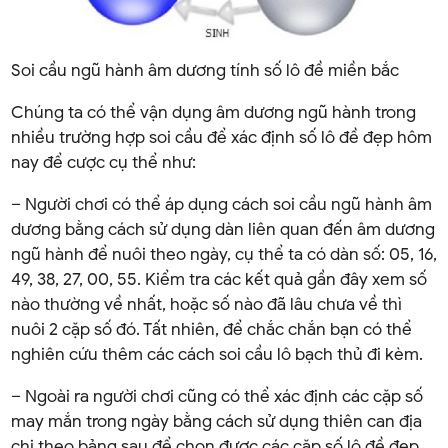
Soi cầu ngũ hành âm dương tính số lô đề miền bắc
Chúng ta có thể vận dụng âm dương ngũ hành trong
nhiều trường hợp soi cầu để xác định số lô đề đẹp hôm
nay để cược cụ thể như:
– Người chơi có thể áp dụng cách soi cầu ngũ hành âm
dương bằng cách sử dụng dàn liên quan đến âm dương
ngũ hành để nuôi theo ngày, cụ thể ta có dàn số: 05, 16,
49, 38, 27, 00, 55. Kiểm tra các kết quả gần đây xem số
nào thường về nhất, hoặc số nào đã lâu chưa về thì
nuôi 2 cặp số đó. Tất nhiên, để chắc chắn bạn có thể
nghiên cứu thêm các cách soi cầu lô bạch thủ đi kèm.
– Ngoài ra người chơi cũng có thể xác định các cặp số
may mắn trong ngày bằng cách sử dụng thiên can địa
chi theo bảng sau để chọn được các cặp số lô đề đẹp