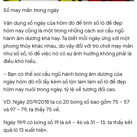
Số may mắn trong ngày
Vận dụng số ngày của hôm đó để tính số lô đề đẹp
hôm nay cũng là một trong những cách soi cầu ngũ
hành âm dương khá hay. Ta biết mỗi ngày ứng với một
phong thủy khác nhau, do vậy đối với trò chơi may mắn
như xổ số, lô đề việc nó có sự ảnh hưởng không phải là
điều khó hiểu.
– Bạn có thể soi cầu ngũ hành bóng âm dương của
ngày hôm đó rồi lấy kèm số lộn làm làm số lô đề đẹp
hôm nay nuôi trong ngày, tỷ lệ về tương đối cao.
VD: Ngày 20/9/2018 ta có 20 bóng số bao gồm 75 – 57
và 97 – 79, ta thấy 75 về.
Ngày 19/9 có bóng số 19 là 64 – 46 và 31 – 13, ta thấy kết
quả lô 13 xuất hiện.