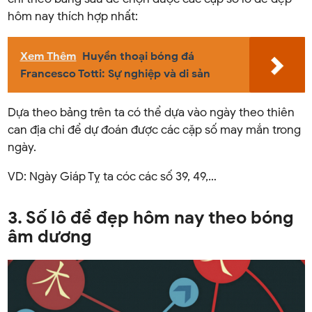
hôm nay thích hợp nhất:
Xem Thêm
Huyền thoại bóng đá
Francesco Totti: Sự nghiệp và di sản
Dựa theo bảng trên ta có thể dựa vào ngày theo thiên
can địa chi để dự đoán được các cặp số may mắn trong
ngày.
VD: Ngày Giáp Tỵ ta cóc các số 39, 49,…
3. Số lô đề đẹp hôm nay theo bóng
âm dương