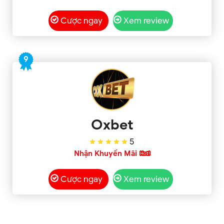
Cược ngay
Xem review
9
Oxbet
5
Nhận Khuyến Mãi
Cược ngay
Xem review