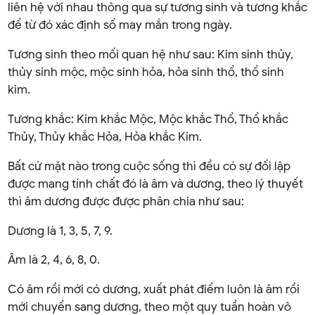
liên hệ với nhau thông qua sự tương sinh và tương khắc
để từ đó xác định số may mắn trong ngày.
Tương sinh theo mối quan hệ như sau: Kim sinh thủy,
thủy sinh mộc, mộc sinh hỏa, hỏa sinh thổ, thổ sinh
kim.
Tương khắc: Kim khắc Mộc, Mộc khắc Thổ, Thổ khắc
Thủy, Thủy khắc Hỏa, Hỏa khắc Kim.
Bất cứ mặt nào trong cuộc sống thì đều có sự đối lập
được mang tính chất đó là âm và dương, theo lý thuyết
thì âm dương được được phân chia như sau:
Dương là 1, 3, 5, 7, 9.
Âm là 2, 4, 6, 8, 0.
Có âm rồi mới có dương, xuất phát điểm luôn là âm rồi
mới chuyển sang dương, theo một quy tuần hoàn vô