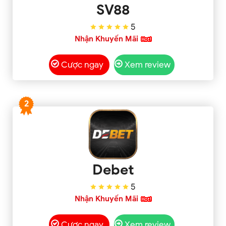
SV88
5
Nhận Khuyến Mãi
Cược ngay
Xem review
2
Debet
5
Nhận Khuyến Mãi
Cược ngay
Xem review