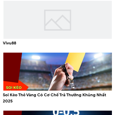
Vivu88
Soi Kèo Thẻ Vàng Có Cơ Chế Trả Thưởng Khủng Nhất
2025