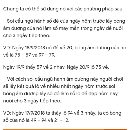
Chúng ta có thể sử dụng nó với các phương pháp sau:
– Soi cầu ngũ hành số đề của ngày hôm trước lấy bóng
âm dương của nó làm số may mắn trong ngày để nuôi
cho 3 ngày tiếp theo.
VD: Ngày 18/9/2018 có đề về 20, bóng âm dương của nó
về là 75 – 57 và 97 – 79.
Ngày 19/9 thấy 57 về 2 nháy. Ngày 20/9 lô 75 về.
– Với cách soi cầu ngũ hành âm dương này người chơi
sẽ lấy kết quả lô về nhiều nhất ngày hôm trước soi
bóng âm dương lấy số đó làm số lô đề đẹp hôm nay
nuôi cho 3 ngày tiếp theo.
VD: Ngày 17/9/2018 ta thấy lô 94 về 3 nháy, ta có bóng
số của nó là 49 – 94 và 21 – 12.