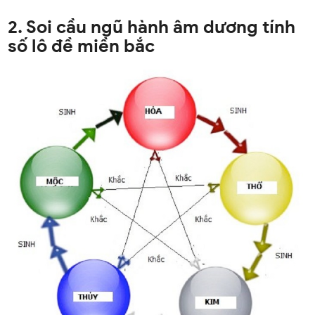
2. Soi cầu ngũ hành âm dương tính
số lô đề miền bắc