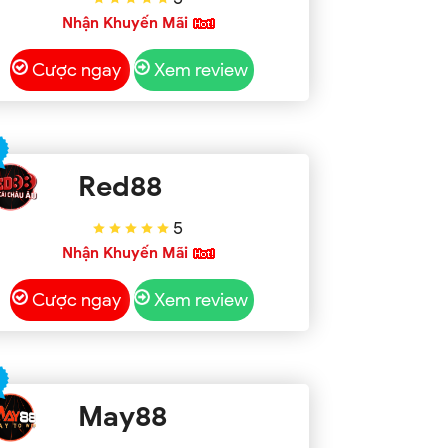
Nhận Khuyến Mãi
Cược ngay
Xem review
Red88
5
Nhận Khuyến Mãi
Cược ngay
Xem review
May88