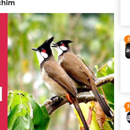
 chim
2
3