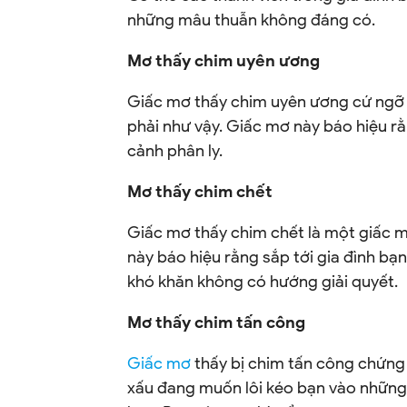
những mâu thuẫn không đáng có.
Mơ thấy chim uyên ương
Giấc mơ thấy chim uyên ương cứ ngỡ 
phải như vậy. Giấc mơ này báo hiệu r
cảnh phân ly.
Mơ thấy chim chết
Giấc mơ thấy chim chết là một giấc 
này báo hiệu rằng sắp tới gia đình bạ
khó khăn không có hướng giải quyết.
Mơ thấy chim tấn công
Giấc mơ
thấy bị chim tấn công chứng
xấu đang muốn lôi kéo bạn vào những 