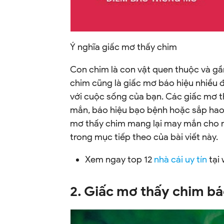
Ý nghĩa giấc mơ thấy chim
Con chim là con vật quen thuộc và gần
chim cũng là giấc mơ báo hiệu nhiều đi
với cuộc sống của bạn. Các giấc mơ 
mắn, báo hiệu bạo bệnh hoặc sắp hao 
mơ thấy chim mang lại may mắn cho n
trong mục tiếp theo của bài viết này.
Xem ngay top 12
nhà cái uy tín
tại
2. Giấc mơ thấy chim bá