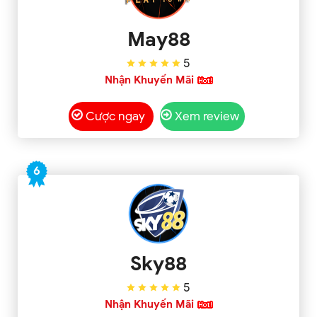
May88
5
Nhận Khuyến Mãi
Cược ngay
Xem review
6
Sky88
5
Nhận Khuyến Mãi