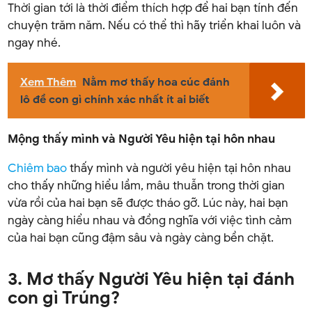
Thời gian tới là thời điểm thích hợp để hai bạn tính đến
chuyện trăm năm. Nếu có thể thì hãy triển khai luôn và
ngay nhé.
Xem Thêm
Nằm mơ thấy hoa cúc đánh
lô đề con gì chính xác nhất ít ai biết
Mộng thấy mình và Người Yêu hiện tại hôn nhau
Chiêm bao
thấy mình và người yêu hiện tại hôn nhau
cho thấy những hiểu lầm, mâu thuẫn trong thời gian
vừa rồi của hai bạn sẽ được tháo gỡ. Lúc này, hai bạn
ngày càng hiểu nhau và đồng nghĩa với việc tình cảm
của hai bạn cũng đậm sâu và ngày càng bền chặt.
3. Mơ thấy Người Yêu hiện tại đánh
con gì Trúng?