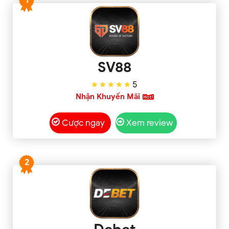
1
SV88
5
Nhận Khuyến Mãi
Cược ngay
Xem review
2