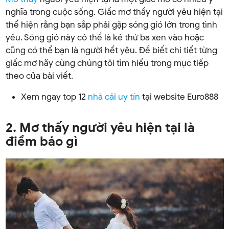
nghĩa trong cuộc sống. Giấc mơ thấy người yêu hiện tại
thể hiện rằng bạn sắp phải gặp sóng gió lớn trong tình
yêu. Sóng gió này có thể là kẻ thứ ba xen vào hoặc
cũng có thể bạn là người hết yêu. Để biết chi tiết từng
giấc mơ hãy cùng chúng tôi tìm hiểu trong mục tiếp
theo của bài viết.
Xem ngay top 12
nhà cái uy tín
tại website Euro888
2. Mơ thấy người yêu hiện tại là
điềm báo gì