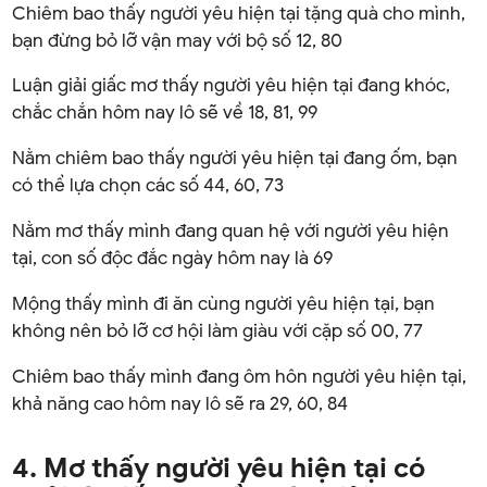
Chiêm bao thấy người yêu hiện tại tặng quà cho mình,
bạn đừng bỏ lỡ vận may với bộ số 12, 80
Luận giải giấc mơ thấy người yêu hiện tại đang khóc,
chắc chắn hôm nay lô sẽ về 18, 81, 99
Nằm chiêm bao thấy người yêu hiện tại đang ốm, bạn
có thể lựa chọn các số 44, 60, 73
Nằm mơ thấy mình đang quan hệ với người yêu hiện
tại, con số độc đắc ngày hôm nay là 69
Mộng thấy mình đi ăn cùng người yêu hiện tại, bạn
không nên bỏ lỡ cơ hội làm giàu với cặp số 00, 77
Chiêm bao thấy mình đang ôm hôn người yêu hiện tại,
khả năng cao hôm nay lô sẽ ra 29, 60, 84
4. Mơ thấy người yêu hiện tại có