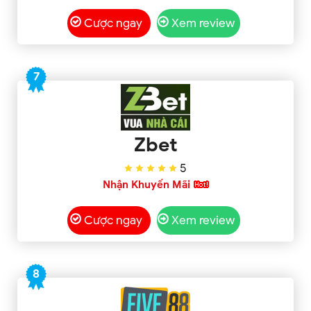
Cược ngay
Xem review
7
Zbet
5
Nhận Khuyến Mãi
Cược ngay
Xem review
8