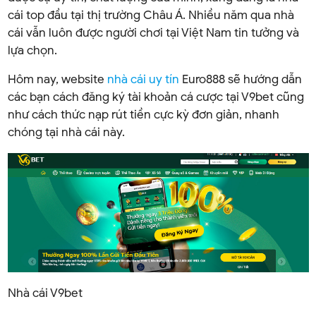
cái top đầu tại thị trường Châu Á. Nhiều năm qua nhà
cái vẫn luôn được người chơi tại Việt Nam tin tưởng và
lựa chọn.
Hôm nay, website
nhà cái uy tín
Euro888 sẽ hướng dẫn
các bạn cách đăng ký tài khoản cá cược tại V9bet cũng
như cách thức nạp rút tiền cực kỳ đơn giản, nhanh
chóng tại nhà cái này.
Nhà cái V9bet