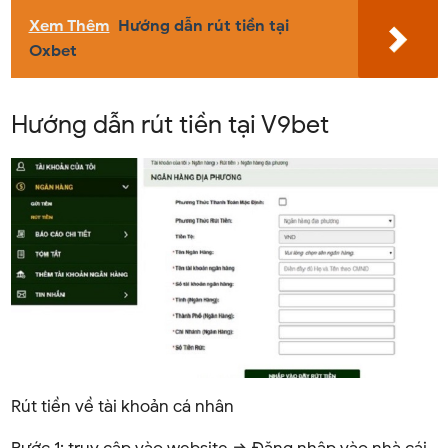
Xem Thêm
Hướng dẫn rút tiền tại
Oxbet
Hướng dẫn rút tiền tại V9bet
Rút tiền về tài khoản cá nhân