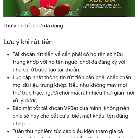
Thư viện trò chơi đa dạng
Lưu ý khi rút tiền
Tài khoản rút tiền về cần phải có họ tên sở hữu
trùng khớp với họ tên người chơi đã đăng ký với
nhà cái ở bước tạo tài khoản.
Lúc cập nhật thông tin rút tiền cần phải chắc chắn
mọi dữ liệu trùng khớp. Nếu như không may mọi
thứ trục trặc, người chơi mất rất nhiều thời gian mới
xử lý được.
Bảo mật tốt tài khoản V9Bet của mình, không nên
chia sẻ hay cho bất cứ ai biết mật khẩu, tên đăng
nhập.
Tuân thủ nghiêm túc các điều kiện tham gia cá