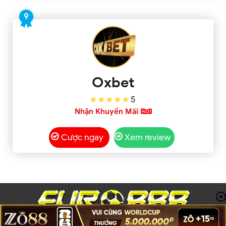
9
Oxbet
5
Nhận Khuyến Mãi
Cược ngay
Xem review