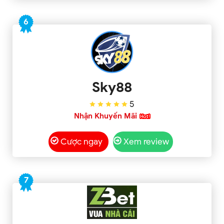
6
Sky88
5
Nhận Khuyến Mãi
Cược ngay
Xem review
7