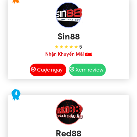
Sin88
5
Nhận Khuyến Mãi
Cược ngay
Xem review
4
Red88