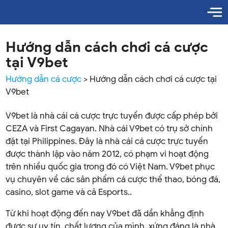
Hướng dẫn cách chơi cá cược
tại V9bet
Hướng dẫn cá cược
>
Hướng dẫn cách chơi cá cược tại
V9bet
V9bet là nhà cái cá cược trực tuyến được cấp phép bởi
CEZA và First Cagayan. Nhà cái V9bet có trụ sở chính
đặt tại Philippines. Đây là nhà cái cá cược trực tuyến
được thành lập vào năm 2012, có phạm vi hoạt động
trên nhiều quốc gia trong đó có Việt Nam. V9bet phục
vụ chuyên về các sản phẩm cá cược thể thao, bóng đá,
casino, slot game và cả Esports..
Từ khi hoạt động đến nay V9bet đã dần khẳng định
được sự uy tín, chất lượng của mình, xứng đáng là nhà