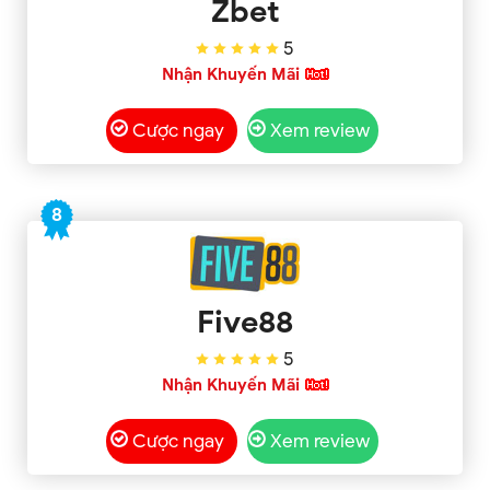
Zbet
5
Nhận Khuyến Mãi
Cược ngay
Xem review
8
Five88
5
Nhận Khuyến Mãi
Cược ngay
Xem review