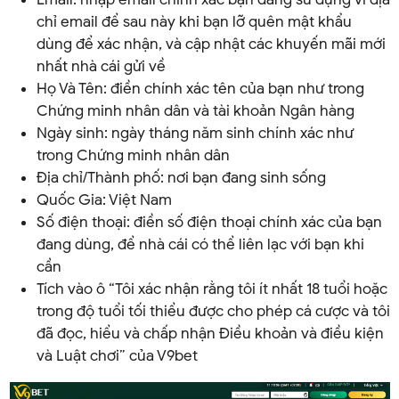
chỉ email để sau này khi bạn lỡ quên mật khẩu
dùng để xác nhận, và cập nhật các khuyến mãi mới
nhất nhà cái gửi về
Họ Và Tên: điền chính xác tên của bạn như trong
Chứng minh nhân dân và tài khoản Ngân hàng
Ngày sinh: ngày tháng năm sinh chính xác như
trong Chứng minh nhân dân
Địa chỉ/Thành phố: nơi bạn đang sinh sống
Quốc Gia: Việt Nam
Số điện thoại: điền số điện thoại chính xác của bạn
đang dùng, để nhà cái có thể liên lạc với bạn khi
cần
Tích vào ô “Tôi xác nhận rằng tôi ít nhất 18 ​​tuổi hoặc
trong độ tuổi tối thiểu được cho phép cá cược và tôi
đã đọc, hiểu và chấp nhận Điều khoản và điều kiện
và Luật chơi” của V9bet