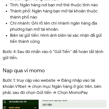
Tỉnh: Ngân hàng nơi bạn mở thẻ thuộc tỉnh nào
Thành phố: Ngân hàng bạn mở tài khoản thuộc
thành phố nào
Chi nhánh: Ghi rõ tên chi nhánh ngân hàng địa
phương bạn mở tài khoản.
Biên lai gửi tiền: Hình ảnh biên lai xác nhận đã gửi
tiền thành công
Bước 4: Sau đó nhấn vào ô “Gửi Tiền” để hoàn tất lệnh
gửi tiền.
Nạp qua ví momo
Bước 1: truy cập vào website ⇒ Đăng nhập vào tài
khoản V9bet ⇒ chọn mục Ngân hàng ở góc trên, bên
phải, sau đó chọn Gửi tiền ⇒ Chọn MomoPay