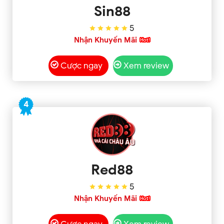
Sin88
5
Nhận Khuyến Mãi
Cược ngay
Xem review
4
Red88
5
Nhận Khuyến Mãi