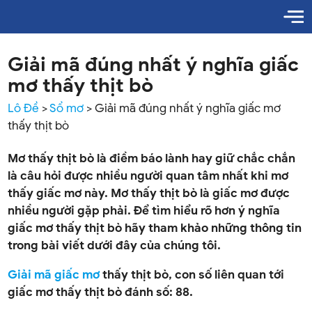
Giải mã đúng nhất ý nghĩa giấc
mơ thấy thịt bò
Lô Đề
>
Sổ mơ
>
Giải mã đúng nhất ý nghĩa giấc mơ
thấy thịt bò
Mơ thấy thịt bò là điềm báo lành hay giữ chắc chắn
là câu hỏi được nhiều người quan tâm nhất khi mơ
thấy giấc mơ này. Mơ thấy thịt bò là giấc mơ được
nhiều người gặp phải. Để tìm hiểu rõ hơn ý nghĩa
giấc mơ thấy thịt bò hãy tham khảo những thông tin
trong bài viết dưới đây của chúng tôi.
Giải mã giấc mơ
thấy thịt bò, con số liên quan tới
giấc mơ thấy thịt bò đánh số: 88.