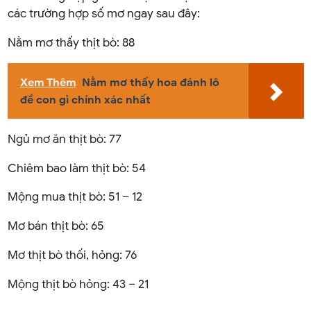
các trường hợp số mơ ngay sau đây:
Nằm mơ thấy thịt bò: 88
Xem Thêm
Nằm mơ thấy hoa đánh lô
đề con gì chính xác nhất
Ngủ mơ ăn thịt bò: 77
Chiêm bao làm thịt bò: 54
Mộng mua thịt bò: 51 – 12
Mơ bán thịt bò: 65
Mơ thịt bò thối, hỏng: 76
Mộng thịt bò hỏng: 43 – 21