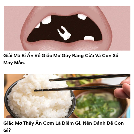
Giải Mã Bí Ẩn Về Giấc Mơ Gãy Răng Cửa Và Con Số
May Mắn.
Giấc Mơ Thấy Ăn Cơm Là Điềm Gì, Nên Đánh Đề Con
Gì?