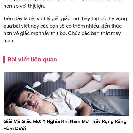
hơn so với thịt lợn.
Trên đây là bài viết lý giải giấc mơ thấy thịt bò, hy vọng
qua bài viết này các bạn sẽ có thêm nhiều kiến thức
hơn về giấc mơ thấy thịt bò. Chúc các bạn thật may
mắn!
Bài viết liên quan
Giải Mã Giấc Mơ: Ý Nghĩa Khi Nằm Mơ Thấy Rụng Răng
Hàm Dưới