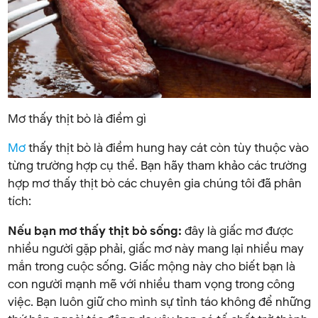
Mơ thấy thịt bò là điềm gì
Mơ
thấy thịt bò là điềm hung hay cát còn tùy thuộc vào
từng trường hợp cụ thể. Bạn hãy tham khảo các trường
hợp mơ thấy thịt bò các chuyên gia chúng tôi đã phân
tích:
Nếu bạn mơ thấy thịt bò sống:
đây là giấc mơ được
nhiều người gặp phải, giấc mơ này mang lại nhiều may
mắn trong cuộc sống. Giấc mộng này cho biết bạn là
con người mạnh mẽ với nhiều tham vọng trong công
việc. Bạn luôn giữ cho mình sự tỉnh táo không để những