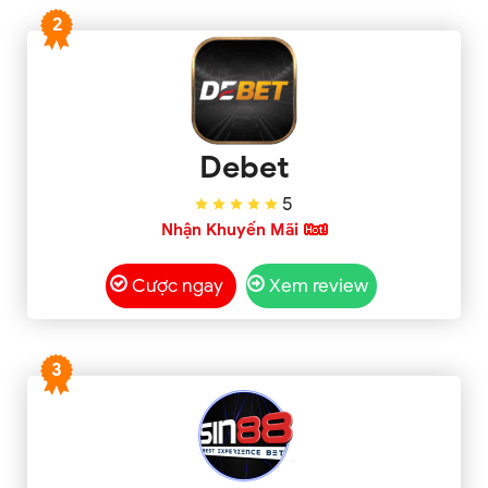
2
Debet
5
Nhận Khuyến Mãi
Cược ngay
Xem review
3