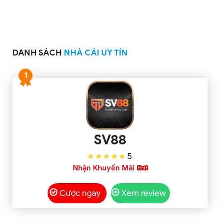
DANH SÁCH
NHÀ CÁI UY TÍN
1
SV88
5
Nhận Khuyến Mãi
Cược ngay
Xem review