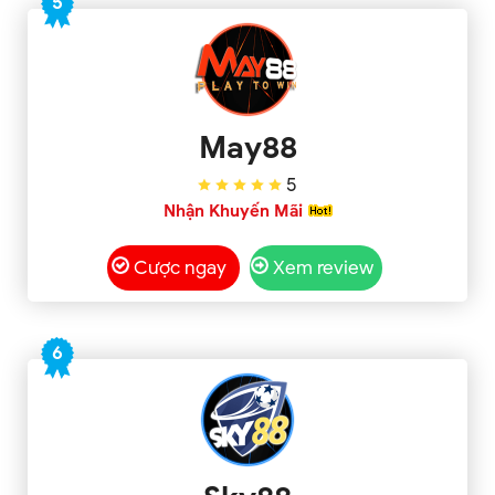
5
May88
5
Nhận Khuyến Mãi
Cược ngay
Xem review
6