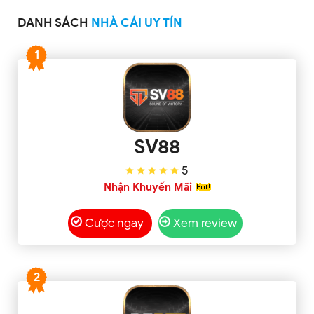
DANH SÁCH
NHÀ CÁI UY TÍN
1
SV88
5
Nhận Khuyến Mãi
Cược ngay
Xem review
2