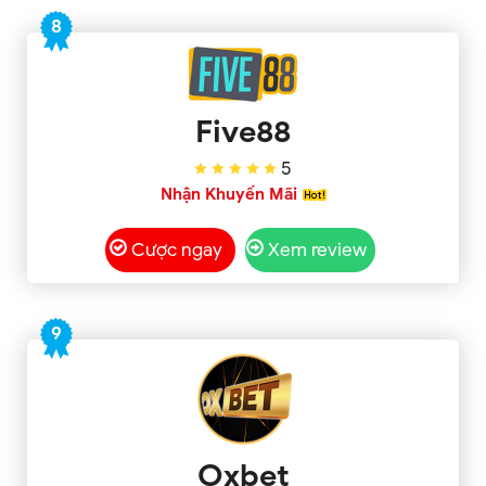
8
Five88
5
Nhận Khuyến Mãi
Cược ngay
Xem review
9
Oxbet