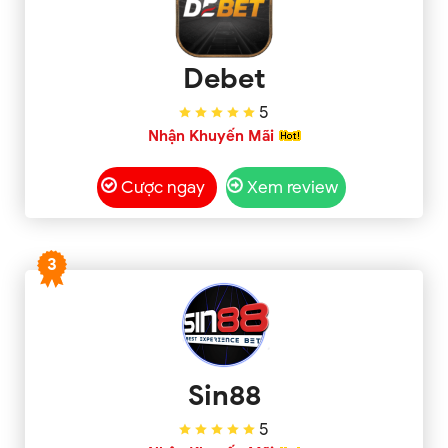
Debet
5
Nhận Khuyến Mãi
Cược ngay
Xem review
3
Sin88
5