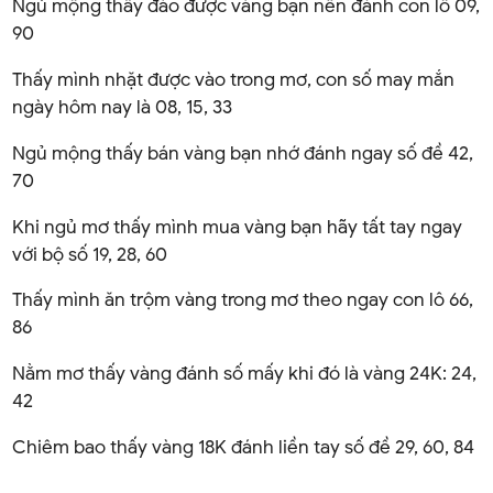
Ngủ mộng thấy đào được vàng bạn nên đánh con lô 09,
90
Thấy mình nhặt được vào trong mơ, con số may mắn
ngày hôm nay là 08, 15, 33
Ngủ mộng thấy bán vàng bạn nhớ đánh ngay số đề 42,
70
Khi ngủ mơ thấy mình mua vàng bạn hãy tất tay ngay
với bộ số 19, 28, 60
Thấy mình ăn trộm vàng trong mơ theo ngay con lô 66,
86
Nằm mơ thấy vàng đánh số mấy khi đó là vàng 24K: 24,
42
Chiêm bao thấy vàng 18K đánh liền tay số đề 29, 60, 84