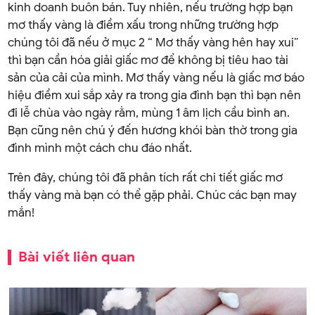
kinh doanh buôn bán. Tuy nhiên, nếu trường hợp bạn
mơ thấy vàng là điềm xấu trong những trường hợp
chúng tôi đã nếu ở mục 2 “ Mơ thấy vàng hên hay xui”
thì bạn cần hóa giải giấc mơ để không bị tiêu hao tài
sản của cải của mình. Mơ thấy vàng nếu là giấc mơ báo
hiệu điềm xui sắp xảy ra trong gia đình bạn thì bạn nên
đi lễ chùa vào ngày rằm, mùng 1 âm lịch cầu bình an.
Bạn cũng nên chú ý đến hương khói bàn thờ trong gia
đình mình một cách chu đáo nhất.
Trên đây, chúng tôi đã phân tích rất chi tiết giấc mơ
thấy vàng mà bạn có thể gặp phải. Chúc các bạn may
mắn!
Bài viết liên quan