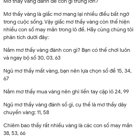
Mơ thấy Vàng đánh đề con gì trúng lớn?
Mơ thấy vàng là giấc mơ mang lại nhiều điều bất ngờ
trong cuộc sống. Vậy giấc mơ thấy vàng còn thể hiện
nhiều con số may mắn trong lô đề. Hãy cùng chúng tôi
phân tích dưới đây:
Nằm mơ thấy vàng đánh con gì? Bạn có thể chơi luôn
và ngay bộ số 30, 03, 63
Ngủ mơ thấy mất vàng, bạn nên lựa chọn số đề 15, 34,
67
Nằm mơ thấy mua vàng nên ghi liền tay cặp lô 24, 99
Ngủ mơ thấy vàng đánh số gì, cụ thể là mơ thấy dây
chuyền vàng: 11, 58
Chiêm bao thấy rất nhiều vàng là các con số may mắn
38, 53, 66