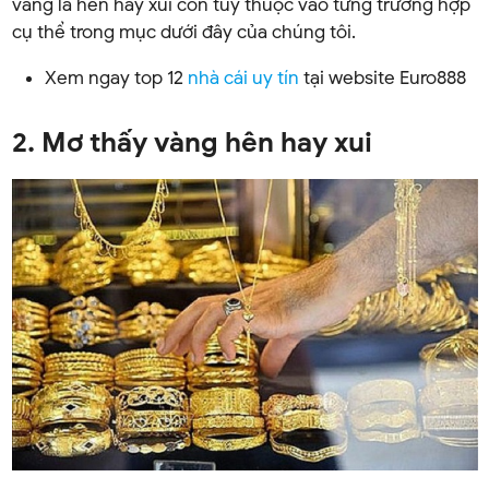
vàng là hên hay xui còn tùy thuộc vào từng trường hợp
cụ thể trong mục dưới đây của chúng tôi.
Xem ngay top 12
nhà cái uy tín
tại website Euro888
2. Mơ thấy vàng hên hay xui