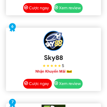
Cược ngay
Xem review
6
Sky88
5
Nhận Khuyến Mãi
Cược ngay
Xem review
7