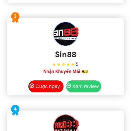
3
Sin88
5
Nhận Khuyến Mãi
Cược ngay
Xem review
4