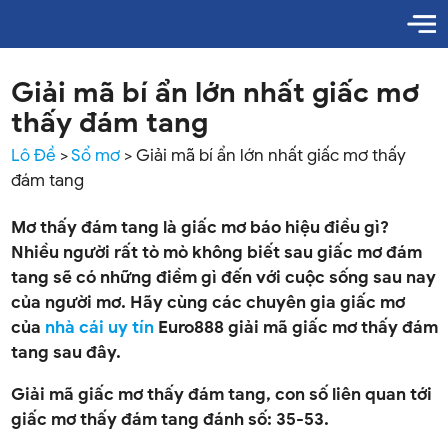
Giải mã bí ẩn lớn nhất giấc mơ
thấy đám tang
Lô Đề
>
Sổ mơ
>
Giải mã bí ẩn lớn nhất giấc mơ thấy
đám tang
Mơ thấy đám tang là giấc mơ báo hiệu điều gì?
Nhiều người rất tò mò không biết sau giấc mơ đám
tang sẽ có những điềm gì đến với cuộc sống sau nay
của người mơ. Hãy cùng các chuyên gia giấc mơ
của
nhà cái uy tín
Euro888
giải mã giấc mơ thấy đám
tang sau đây.
Giải mã giấc mơ thấy đám tang, con số liên quan tới
giấc mơ thấy đám tang đánh số: 35-53.