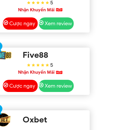
5
Nhận Khuyến Mãi
Cược ngay
Xem review
Five88
5
Nhận Khuyến Mãi
Cược ngay
Xem review
Oxbet