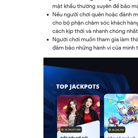
mật khẩu thường xuyên để bảo mật
Nếu người chơi quên hoặc đánh mấ
cho bộ phận chăm sóc khách hàng 
cách kịp thời và nhanh chóng nhất
Người chơi muốn tham gia làm thành
đảm bảo những hành vi của mình t