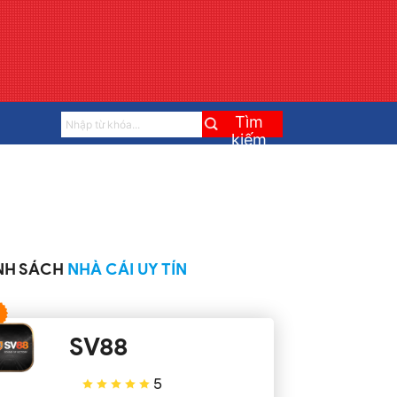
Tìm
kiếm
NH SÁCH
NHÀ CÁI UY TÍN
SV88
5