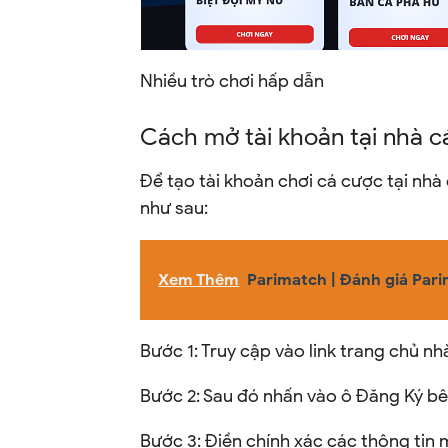
Nhiều trò chơi hấp dẫn
Cách mở tài khoản tại nhà c
Để tạo tài khoản chơi cá cược tại nhà
như sau:
Xem Thêm
Parimatch | Đánh giá Pari
Bước 1: Truy cập vào link trang chủ nh
Bước 2: Sau đó nhấn vào ô Đăng Ký bê
Bước 3: Điền chính xác các thông tin