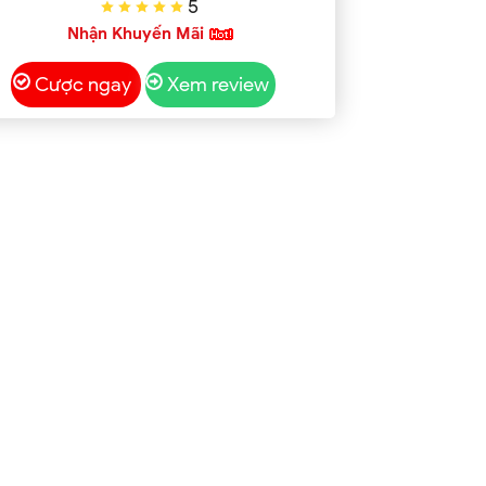
5
Nhận Khuyến Mãi
Cược ngay
Xem review