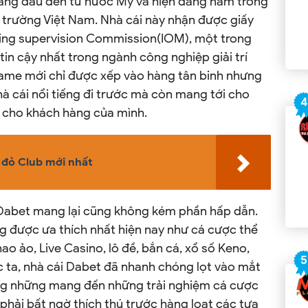
hàng đầu đến từ nước Mỹ và hiện đang nằm trong
ị trường Việt Nam. Nhà cái này nhận được giấy
ing supervision Commission(IOM), một trong
in cậy nhất trong ngành công nghiệp giải trí
 game mới chỉ được xếp vào hàng tân binh nhưng
à cái nổi tiếng đi trước mà còn mang tới cho
4
c cho khách hàng của mình.
o đỏ Club mới nhất
Dabet mang lại cũng không kém phần hấp dẫn.
 được ưa thích nhất hiện nay như cá cược thể
ao ảo, Live Casino, lô đề, bắn cá, xổ số Keno,
5
c ta, nhà cái Dabet đã nhanh chóng lọt vào mắt
ng những mang đến những trải nghiệm cá cược
 phải bất ngờ thích thú trước hàng loạt các tựa