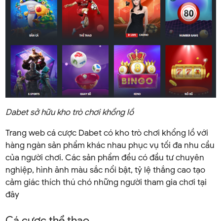
Dabet sở hữu kho trò chơi khổng lồ
Trang web cá cược Dabet có kho trò chơi khổng lồ với
hàng ngàn sản phẩm khác nhau phục vụ tối đa nhu cầu
của người chơi. Các sản phẩm đều có đầu tư chuyên
nghiệp, hình ảnh màu sắc nổi bật, tỷ lệ thắng cao tạo
cảm giác thích thú chó những người tham gia chơi tại
đây
Cá cược thể thao