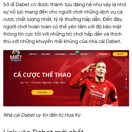
Sở dĩ Dabet có được thành tựu đáng nể như vậy là nhờ
sự nỗ lực mang đến cho người chơi những dịch vụ cá
cược chất lượng nhất, tỷ lệ thưởng hấp dẫn. Đến đây,
người chơi hoàn toàn có thể yên tâm với độ bảo mật
thông tin cực tốt với những trò chơi hấp dẫn và thích
thú với những khuyến mãi khủng của nhà cái Dabet.
Nhà cái Dabet uy tín đến từ Hoa Kỳ