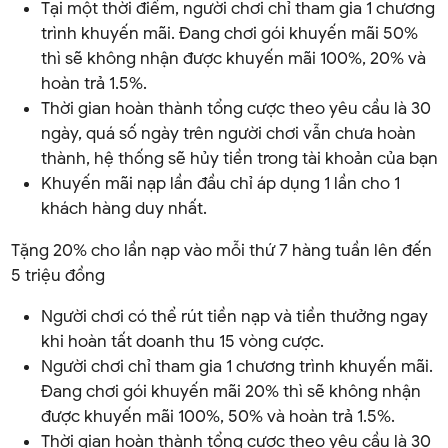
Tại một thời điểm, người chơi chỉ tham gia 1 chương
trình khuyến mãi. Đang chơi gói khuyến mãi 50%
thì sẽ không nhận được khuyến mãi 100%, 20% và
hoàn trả 1.5%.
Thời gian hoàn thành tổng cược theo yêu cầu là 30
ngày, quá số ngày trên người chơi vẫn chưa hoàn
thành, hệ thống sẽ hủy tiền trong tài khoản của bạn
Khuyến mãi nạp lần đầu chỉ áp dụng 1 lần cho 1
khách hàng duy nhất.
Tặng 20% cho lần nạp vào mỗi thứ 7 hàng tuần lên đến
5 triệu đồng
Người chơi có thể rút tiền nạp và tiền thưởng ngay
khi hoàn tất doanh thu 15 vòng cược.
Người chơi chỉ tham gia 1 chương trình khuyến mãi.
Đang chơi gói khuyến mãi 20% thì sẽ không nhận
được khuyến mãi 100%, 50% và hoàn trả 1.5%.
Thời gian hoàn thành tổng cược theo yêu cầu là 30