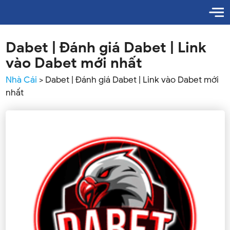
Dabet | Đánh giá Dabet | Link
vào Dabet mới nhất
Nhà Cái
>
Dabet | Đánh giá Dabet | Link vào Dabet mới
nhất