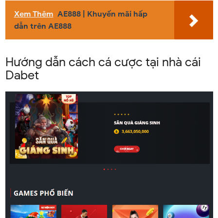
Xem Thêm
AE888 | Khuyến mãi hấp
dẫn trên AE888
Hướng dẫn cách cá cược tại nhà cái
Dabet