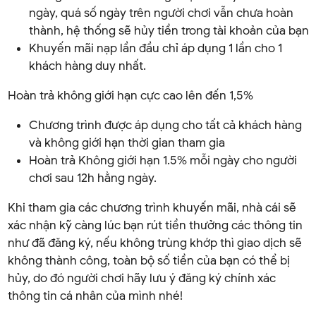
ngày, quá số ngày trên người chơi vẫn chưa hoàn
thành, hệ thống sẽ hủy tiền trong tài khoản của bạn
Khuyến mãi nạp lần đầu chỉ áp dụng 1 lần cho 1
khách hàng duy nhất.
Hoàn trả không giới hạn cực cao lên đến 1,5%
Chương trình được áp dụng cho tất cả khách hàng
và không giới hạn thời gian tham gia
Hoàn trả Không giới hạn 1.5% mỗi ngày cho người
chơi sau 12h hằng ngày.
Khi tham gia các chương trình khuyến mãi, nhà cái sẽ
xác nhận kỹ càng lúc bạn rút tiền thưởng các thông tin
như đã đăng ký, nếu không trùng khớp thì giao dịch sẽ
không thành công, toàn bộ số tiền của bạn có thể bị
hủy, do đó người chơi hãy lưu ý đăng ký chính xác
thông tin cá nhân của mình nhé!