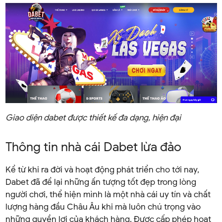
Giao diện dabet được thiết kế đa dạng, hiện đại
Thông tin nhà cái Dabet lừa đảo
Kể từ khi ra đời và hoạt động phát triển cho tới nay,
Dabet đã để lại những ấn tượng tốt đẹp trong lòng
người chơi, thể hiện mình là một nhà cái uy tín và chất
lượng hàng đầu Châu Âu khi mà luôn chú trọng vào
những quyền lợi của khách hàng. Được cấp phép hoạt