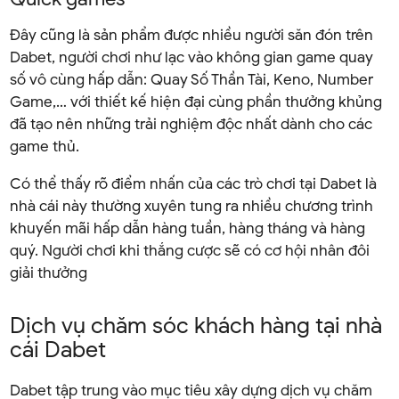
Đây cũng là sản phẩm được nhiều người săn đón trên
Dabet, người chơi như lạc vào không gian game quay
số vô cùng hấp dẫn:
Quay Số Thần Tài, Keno, Number
Game,… với thiết kế hiện đại cùng phần thưởng khủng
đã tạo nên những trải nghiệm độc nhất dành cho các
game thủ.
Có thể thấy rõ điểm nhấn của các trò chơi tại Dabet là
nhà cái này thường xuyên tung ra nhiều chương trình
khuyến mãi hấp dẫn hàng tuần, hàng tháng và hàng
quý. Người chơi khi thắng cược sẽ có cơ hội nhân đôi
giải thưởng
Dịch vụ chăm sóc khách hàng tại nhà
cái Dabet
Dabet tập trung vào mục tiêu xây dựng dịch vụ chăm