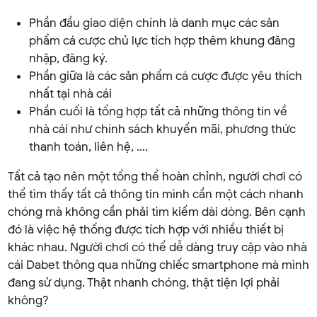
Phần đầu giao diện chính là danh mục các sản
phẩm cá cược chủ lực tích hợp thêm khung đăng
nhập, đăng ký.
Phần giữa là các sản phẩm cá cược được yêu thích
nhất tại nhà cái
Phần cuối là tổng hợp tất cả những thông tin về
nhà cái như chính sách khuyến mãi, phương thức
thanh toán, liên hệ, ….
Tất cả tạo nên một tổng thể hoàn chỉnh, người chơi có
thể tìm thấy tất cả thông tin mình cần một cách nhanh
chóng mà không cần phải tìm kiếm dài dòng. Bên cạnh
đó l
à việc hệ thống được tích hợp với nhiều thiết bị
khác nhau. Người chơi có thể dễ dàng truy cập vào nhà
cái Dabet thông qua những chiếc smartphone mà mình
đang sử dụng. Thật nhanh chóng, thật tiện lợi phải
không?