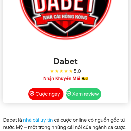
Dabet
5.0
Nhận Khuyến Mãi
Cược ngay
Xem review
Dabet là
nhà cái uy tín
cá cược online có nguồn gốc từ
nước Mỹ – một trong những cái nôi của ngành cá cược