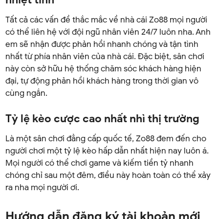
Tất cả các vấn đề thắc mắc về nhà cái Zo88 mọi người
có thể liên hệ với đội ngũ nhân viên 24/7 luôn nha. Anh
em sẽ nhận được phản hồi nhanh chóng và tận tình
nhất từ phía nhân viên của nhà cái. Đặc biệt, sân chơi
này còn sở hữu hệ thống chăm sóc khách hàng hiện
đại, tự động phản hồi khách hàng trong thời gian vô
cùng ngắn.
Tỷ lệ kèo cược cao nhất nhì thị trường
Là một sân chơi đẳng cấp quốc tế, Zo88 đem đến cho
người chơi một tỷ lệ kèo hấp dẫn nhất hiện nay luôn á.
Mọi người có thể chơi game và kiếm tiền tỷ nhanh
chóng chỉ sau một đêm, điều này hoàn toàn có thể xảy
ra nha mọi người ơi.
Hướng dẫn đăng ký tài khoản mới