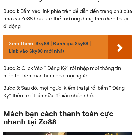
Bước 1: Bấm vào link phía trên để dẫn đến trang chủ của
nhà cái Zo88 hoặc có thể mở ứng dụng trên điện thoại
di động
Xem Thêm
Sky88 | Đánh giá Sky88 |
Link vào Sky88 mới nhất
Bước 2: Click Vào “ Đăng Ký” rồi nhập mọi thông tin
hiển thị trên màn hình nha mọi người
Bước 3: Sau đó, mọi người kiểm tra lại rồi bấm “ Đăng
Ký” thêm một lần nữa để xác nhận nhé.
Mách bạn cách thanh toán cực
nhanh tại Zo88