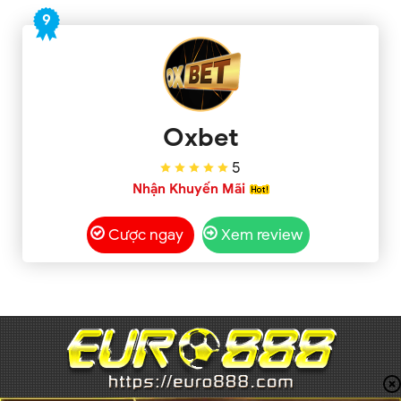
9
Oxbet
5
Nhận Khuyến Mãi
Cược ngay
Xem review