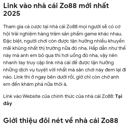
Link vào nhà cái Zo88 mới nhất
2025
Tham gia cá cược tại nhà cái Zo88 mọi người sẽ có cơ
hội trải nghiệm hàng trăm sản phẩm game khác nhau.
Đặc biệt, người chơi còn được tận hưởng nhiều khuyến
mãi khủng nhất thị trường nữa đó nha. Hấp dẫn như thế
này mà anh em bỏ qua thì hơi uổng đó nha, vậy nên
nhanh tay truy cập link nhà cái để được tận hưởng
những dịch vụ tuyệt vời nhất mà sân chơi này đem lại đi
nào. Link thì ở ngay bên dưới rồi, giờ chỉ còn chờ anh
em đến khám phá nữa thôi á.
Link vào Website của chính thức của nhà cái
Zo88:
Tại
đây
Giới thiệu đôi nét về nhà cái Zo88