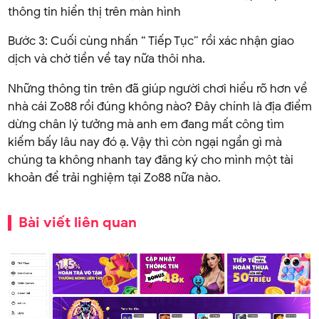
thông tin hiển thị trên màn hình
Bước 3: Cuối cùng nhấn “ Tiếp Tục” rồi xác nhận giao
dịch và chờ tiền về tay nữa thôi nha.
Những thông tin trên đã giúp người chơi hiểu rõ hơn về
nhà cái Zo88 rồi đúng không nào? Đây chính là địa điểm
dừng chân lý tưởng mà anh em đang mất công tìm
kiếm bấy lâu nay đó ạ. Vậy thì còn ngại ngần gì mà
chúng ta không nhanh tay đăng ký cho mình một tài
khoản để trải nghiệm tại Zo88 nữa nào.
Bài viết liên quan