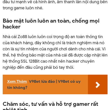
đầu tư mạnh về cả hình ảnh, âm thanh lẫn nội dung bên
trong game luôn nhé.
Bảo mật luôn luôn an toàn, chống mọi
hacker
Nhà cái Zo88 luôn luôn coi trọng độ an toàn thông tin
của khách hàng, đây không chỉ là trách nghiệm mà nó
còn là sự tín nhiệm của người chơi dành cho nhà cái. Vì
thế, hệ thống bảo mật của nhà cái đã được cập nhật lên
hệ thống SSL 128Bit cao nhất nên hacker chuyên
nghiệp đến đâu cũng phải bó tay thôi.
Xem Thêm
V9Bet lừa đảo | V9Bet có uy
tín không?
Chăm sóc, tư vấn và hỗ trợ gamer rất
nhiệt tình