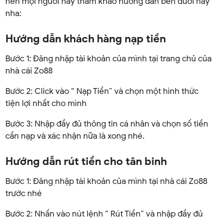
nên mọi người hãy tham khảo hướng dẫn bên dưới này
nha:
Hướng dẫn khách hàng nạp tiền
Bước 1: Đăng nhập tài khoản của mình tại trang chủ của
nhà cái Zo88
Bước 2: Click vào “ Nạp Tiền” và chọn một hình thức
tiện lợi nhất cho mình
Bước 3: Nhập đầy đủ thông tin cá nhân và chọn số tiền
cần nạp và xác nhận nữa là xong nhé.
Hướng dẫn rút tiền cho tân binh
Bước 1: Đăng nhập tài khoản của mình tại nhà cái Zo88
trước nhé
Bước 2: Nhấn vào nút lệnh “ Rút Tiền” và nhập đầy đủ