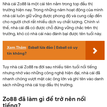
Nhà cái Zo88 là một cái tên nằm trong top đầu thị
trường hiện nay. Trong những năm hoạt động của mình
nhà cái luôn giữ vững được phong độ và cung cấp đến
cho người chơi rất nhiều dịch vụ chất lượng. Chính vì
thế, nhà cái đã có được chỗ đứng vững chắc trên thị
trường, khó có nhà cái nào đánh bại được tên tuổi này.
Xem Thêm
Esball lừa đảo | Esball có uy
tín không?
Tuy nhà cái Zo88 ra đời sau nhiều tiên tuổi nổi tiếng
nhưng nhờ vào những công nghệ hiện đại, nhà cái đã
nhanh chóng vượt mặt các ông lớn và ghi tên vào danh
sách những nhà cái top đầu thị trường.
Zo88 đã làm gì để trở nên nổi
tiếng?