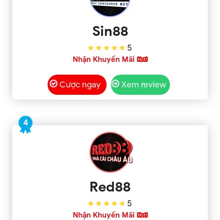
Sin88
5
Nhận Khuyến Mãi
Cược ngay
Xem review
4
Red88
5
Nhận Khuyến Mãi