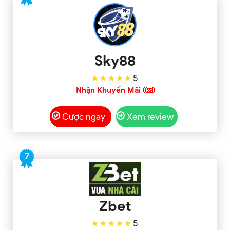
Sky88
5
Nhận Khuyến Mãi
Cược ngay
Xem review
7
Zbet
5