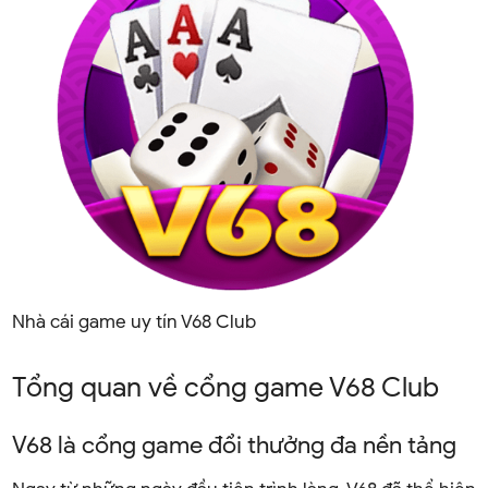
Nhà cái game uy tín V68 Club
Tổng quan về cổng game V68 Club
V68 là cổng game đổi thưởng đa nền tảng