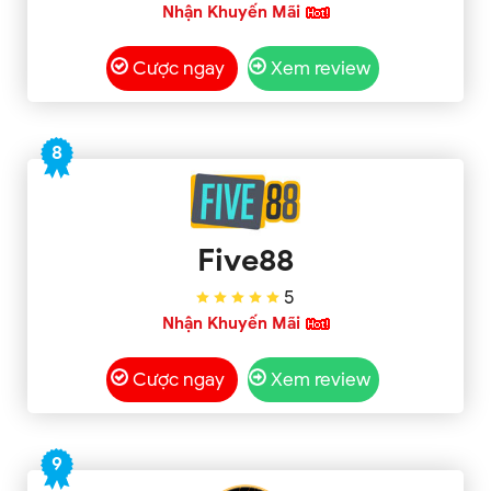
Nhận Khuyến Mãi
Cược ngay
Xem review
8
Five88
5
Nhận Khuyến Mãi
Cược ngay
Xem review
9