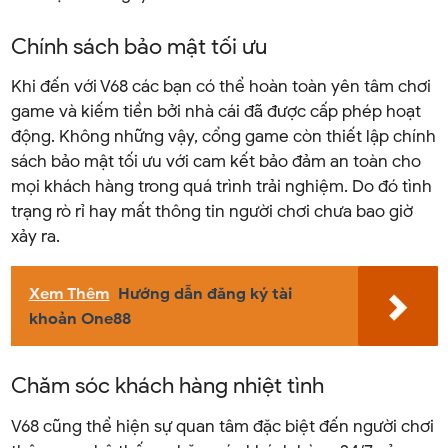
Chính sách bảo mật tối ưu
Khi đến với V68 các bạn có thể hoàn toàn yên tâm chơi
game và kiếm tiền bởi nhà cái đã được cấp phép hoạt
động. Không những vậy, cổng game còn thiết lập chính
sách bảo mật tối ưu với cam kết bảo đảm an toàn cho
mọi khách hàng trong quá trình trải nghiệm. Do đó tình
trạng rò rỉ hay mất thông tin người chơi chưa bao giờ
xảy ra.
Xem Thêm
Hướng dẫn đăng ký tài
khoản One88
Chăm sóc khách hàng nhiệt tình
V68 cũng thể hiện sự quan tâm đặc biệt đến người chơi