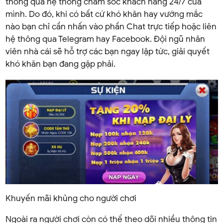
thông qua hệ thống chăm sóc khách hàng 24/7 của
mình. Do đó, khi có bất cứ khó khăn hay vướng mắc
nào bạn chỉ cần nhấn vào phần Chat trực tiếp hoặc liên
hệ thông qua Telegram hay Facebook. Đội ngũ nhân
viên nhà cái sẽ hỗ trợ các bạn ngay lập tức, giải quyết
khó khăn bạn đang gặp phải.
Khuyến mãi khủng cho người chơi
Ngoài ra người chơi còn có thể theo dõi nhiều thông tin