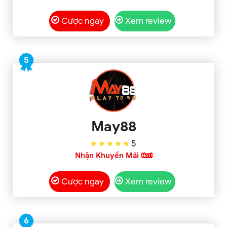
Cược ngay
Xem review
5
May88
5
Nhận Khuyến Mãi
Cược ngay
Xem review
6