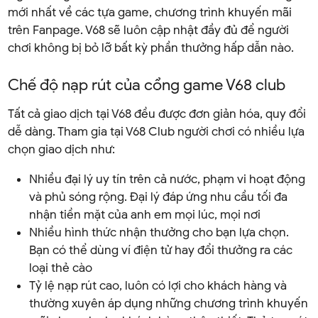
mới nhất về các tựa game, chương trình khuyến mãi
trên Fanpage. V68 sẽ luôn cập nhật đầy đủ để người
chơi không bị bỏ lỡ bất kỳ phần thưởng hấp dẫn nào.
Chế độ nạp rút của cổng game V68 club
Tất cả giao dịch tại V68 đều được đơn giản hóa, quy đổi
dễ dàng. Tham gia tại V68 Club người chơi có nhiều lựa
chọn giao dịch như:
Nhiều đại lý uy tín trên cả nước, phạm vi hoạt động
và phủ sóng rộng. Đại lý đáp ứng nhu cầu tối đa
nhận tiền mặt của anh em mọi lúc, mọi nơi
Nhiều hình thức nhận thưởng cho bạn lựa chọn.
Bạn có thể dùng ví điện tử hay đổi thưởng ra các
loại thẻ cào
Tỷ lệ nạp rút cao, luôn có lợi cho khách hàng và
thường xuyên áp dụng những chương trình khuyến