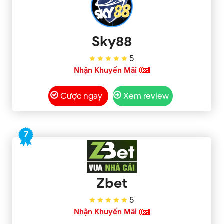
Sky88
5
Nhận Khuyến Mãi
Cược ngay
Xem review
7
Zbet
5
Nhận Khuyến Mãi