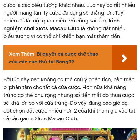
cược là các biểu tượng khác nhau. Lúc này có rất nhiều
người mang tâm lý cược đa dạng sẽ thắng lớn. Tuy
nhiên đó là một quan niệm vô cùng sai lầm,
kinh
nghiệm chơi Slots Macau Club
là không đặt nhiều
biểu tượng vì có thể chỉ khiến bạn mất thêm tiền.
Xem Thêm
Bí quyết cá cược thể thao
của các cao thủ tại Bong99
Bởi lúc này bạn không có thể chú ý phân tích, bản thân
bị phân tâm cho tất cả cửa cược. Hơn nữa khả năng
trúng có thể phủ rộng nhưng số tiền mất do thua cược
sẽ khá lớn so với cửa trúng. Do vậy, đừng bao giờ dại
dột chọn đặt cược nhiều hơn 2 cửa khi tham gia vào tất
cả các game Slots Macau Club.