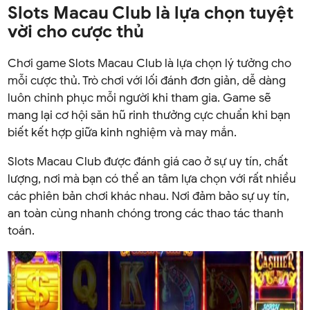
Slots Macau Club là lựa chọn tuyệt
vời cho cược thủ
Chơi game Slots Macau Club là lựa chọn lý tưởng cho
mỗi cược thủ. Trò chơi với lối đánh đơn giản, dễ dàng
luôn chinh phục mỗi người khi tham gia. Game sẽ
mang lại cơ hội săn hũ rinh thưởng cực chuẩn khi bạn
biết kết hợp giữa kinh nghiệm và may mắn.
Slots Macau Club được đánh giá cao ở sự uy tín, chất
lượng, nơi mà bạn có thể an tâm lựa chọn với rất nhiều
các phiên bản chơi khác nhau. Nơi đảm bảo sự uy tín,
an toàn cùng nhanh chóng trong các thao tác thanh
toán.