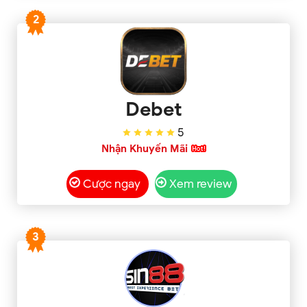
2
Debet
5
Nhận Khuyến Mãi
Cược ngay
Xem review
3