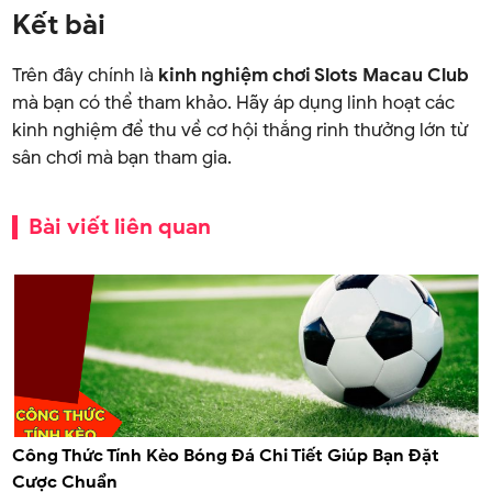
Kết bài
Trên đây chính là
kinh nghiệm chơi Slots Macau Club
mà bạn có thể tham khảo. Hãy áp dụng linh hoạt các
kinh nghiệm để thu về cơ hội thắng rinh thưởng lớn từ
sân chơi mà bạn tham gia.
Bài viết liên quan
Công Thức Tính Kèo Bóng Đá Chi Tiết Giúp Bạn Đặt
Cược Chuẩn