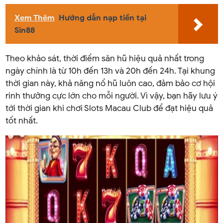
Xem Thêm
Hướng dẫn nạp tiền tại
Sin88
Theo khảo sát, thời điểm săn hũ hiệu quả nhất trong
ngày chính là từ 10h đến 13h và 20h đến 24h. Tại khung
thời gian này, khả năng nổ hũ luôn cao, đảm bảo cơ hội
rinh thưởng cực lớn cho mỗi người. Vì vậy, bạn hãy lưu ý
tới thời gian khi chơi Slots Macau Club để đạt hiệu quả
tốt nhất.