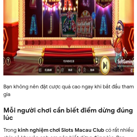
Bạn không nên đặt cược quá cao ngay khi bắt đầu tham
gia
Mỗi người chơi cần biết điểm dừng đúng
lúc
Trong
kinh nghiệm chơi Slots Macau Club
có rất nhiều