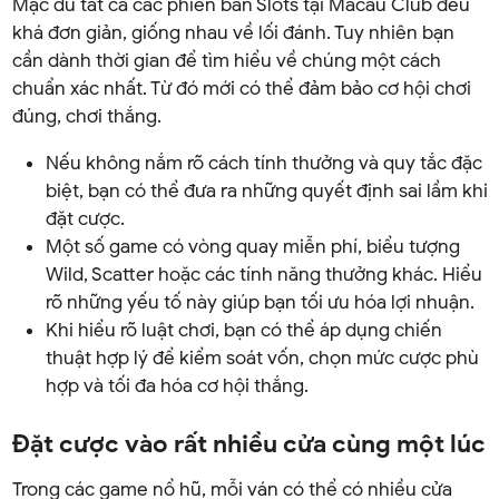
Mặc dù tất cả các phiên bản Slots tại Macau Club đều
khá đơn giản, giống nhau về lối đánh. Tuy nhiên bạn
cần dành thời gian để tìm hiểu về chúng một cách
chuẩn xác nhất. Từ đó mới có thể đảm bảo cơ hội chơi
đúng, chơi thắng.
Nếu không nắm rõ cách tính thưởng và quy tắc đặc
biệt, bạn có thể đưa ra những quyết định sai lầm khi
đặt cược.
Một số game có vòng quay miễn phí, biểu tượng
Wild, Scatter hoặc các tính năng thưởng khác. Hiểu
rõ những yếu tố này giúp bạn tối ưu hóa lợi nhuận.
Khi hiểu rõ luật chơi, bạn có thể áp dụng chiến
thuật hợp lý để kiểm soát vốn, chọn mức cược phù
hợp và tối đa hóa cơ hội thắng.
Đặt cược vào rất nhiều cửa cùng một lúc
Trong các game nổ hũ, mỗi ván có thể có nhiều cửa