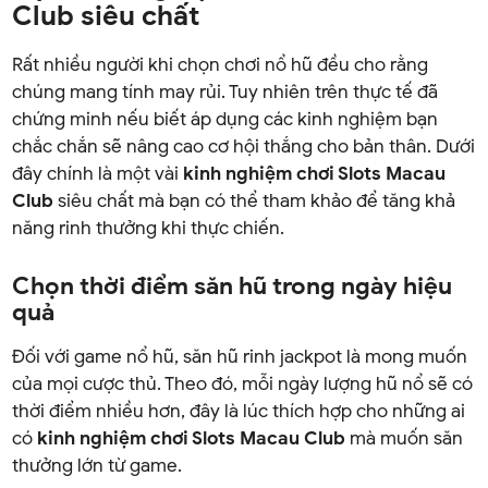
Club siêu chất
Rất nhiều người khi chọn chơi nổ hũ đều cho rằng
chúng mang tính may rủi. Tuy nhiên trên thực tế đã
chứng minh nếu biết áp dụng các kinh nghiệm bạn
chắc chắn sẽ nâng cao cơ hội thắng cho bản thân. Dưới
đây chính là một vài
kinh nghiệm chơi Slots Macau
Club
siêu chất mà bạn có thể tham khảo để tăng khả
năng rinh thưởng khi thực chiến.
Chọn thời điểm săn hũ trong ngày hiệu
quả
Đối với game nổ hũ, săn hũ rinh jackpot là mong muốn
của mọi cược thủ. Theo đó, mỗi ngày lượng hũ nổ sẽ có
thời điểm nhiều hơn, đây là lúc thích hợp cho những ai
có
kinh nghiệm chơi Slots Macau Club
mà muốn săn
thưởng lớn từ game.