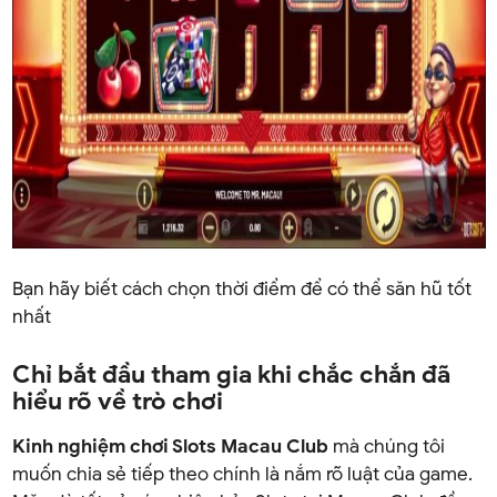
Bạn hãy biết cách chọn thời điểm để có thể săn hũ tốt
nhất
Chỉ bắt đầu tham gia khi chắc chắn đã
hiểu rõ về trò chơi
Kinh nghiệm chơi Slots Macau Club
mà chúng tôi
muốn chia sẻ tiếp theo chính là nắm rõ luật của game.