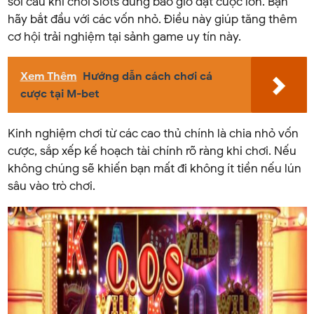
soi cầu khi chơi Slots đừng bao giờ đặt cược lớn. Bạn
hãy bắt đầu với các vốn nhỏ. Điều này giúp tăng thêm
cơ hội trải nghiệm tại sảnh game uy tín này.
Xem Thêm
Hướng dẫn cách chơi cá
cược tại M-bet
Kinh nghiệm chơi từ các cao thủ chính là chia nhỏ vốn
cược, sắp xếp kế hoạch tài chính rõ ràng khi chơi. Nếu
không chúng sẽ khiến bạn mất đi không ít tiền nếu lún
sâu vào trò chơi.