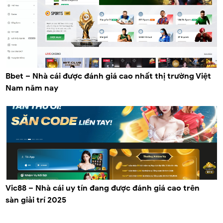
Bbet – Nhà cái được đánh giá cao nhất thị trường Việt
Nam năm nay
Vic88 – Nhà cái uy tín đang được đánh giá cao trên
sàn giải trí 2025