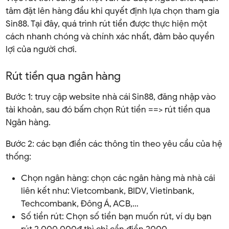
tâm đặt lên hàng đầu khi quyết định lựa chọn tham gia
Sin88. Tại đây, quá trình rút tiền được thực hiện một
cách nhanh chóng và chính xác nhất, đảm bảo quyền
lợi của người chơi.
Rút tiền qua ngân hàng
Bước 1: truy cập website nhà cái Sin88, đăng nhập vào
tài khoản, sau đó bấm chọn Rút tiền ==> rút tiền qua
Ngân hàng.
Bước 2: các bạn điền các thông tin theo yêu cầu của hệ
thống:
Chọn ngân hàng: chọn các ngân hàng mà nhà cái
liên kết như: Vietcombank, BIDV, Vietinbank,
Techcombank, Đông Á, ACB,…
Số tiền rút: Chọn số tiền bạn muốn rút, ví dụ bạn