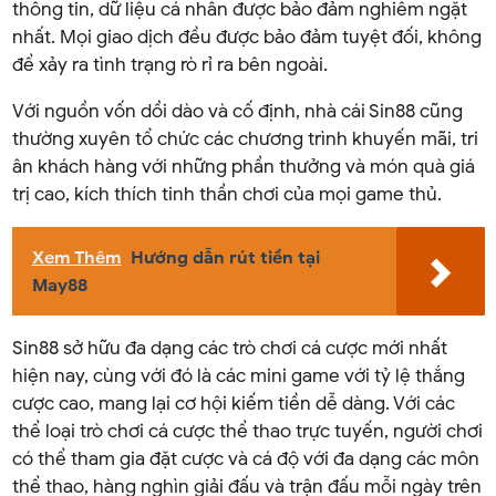
thông tin, dữ liệu cá nhân được bảo đảm nghiêm ngặt
nhất. Mọi giao dịch đều được bảo đảm tuyệt đối, không
để xảy ra tình trạng rò rỉ ra bên ngoài.
Với nguồn vốn dồi dào và cố định, nhà cái Sin88 cũng
thường xuyên tổ chức các chương trình khuyến mãi, tri
ân khách hàng với những phần thưởng và món quà giá
trị cao, kích thích tinh thần chơi của mọi game thủ.
Xem Thêm
Hướng dẫn rút tiền tại
May88
Sin88 sở hữu đa dạng các trò chơi cá cược mới nhất
hiện nay, cùng với đó là các mini game với tỷ lệ thắng
cược cao, mang lại cơ hội kiếm tiền dễ dàng. Với các
thể loại trò chơi cá cược thể thao trực tuyến, người chơi
có thể tham gia đặt cược và cá độ với đa dạng các môn
thể thao, hàng nghìn giải đấu và trận đấu mỗi ngày trên