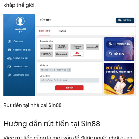
khắp thế giới.
Rút tiền tại nhà cái Sin88
Hướng dẫn rút tiền tại Sin88
Việc rút tiền cũng là một vấn đề được người chơi quan