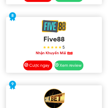
8
Five88
5
Nhận Khuyến Mãi
Cược ngay
Xem review
9