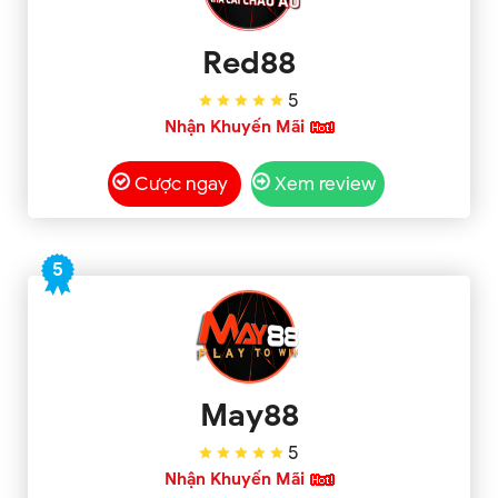
Red88
5
Nhận Khuyến Mãi
Cược ngay
Xem review
5
May88
5
Nhận Khuyến Mãi