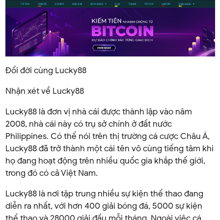
Đổi đời cùng Lucky88
Nhận xét về Lucky88
Lucky88 là đơn vị nhà cái được thành lập vào năm
2008, nhà cái này có trụ sở chính ở đất nước
Philippines. Có thể nói trên thị trường cá cược Châu Á,
Lucky88 đã trở thành một cái tên vô cùng tiếng tăm khi
họ đang hoạt động trên nhiều quốc gia khắp thế giới,
trong đó có cả Việt Nam.
Lucky88 là nơi tập trung nhiều sự kiện thể thao đang
diễn ra nhất, với hơn 400 giải bóng đá, 5000 sự kiện
thể thao và 28000 giải đấu mỗi tháng. Ngoài việc cá