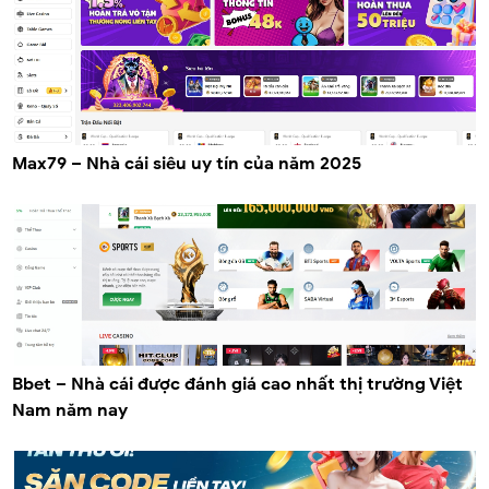
Max79 – Nhà cái siêu uy tín của năm 2025
Bbet – Nhà cái được đánh giá cao nhất thị trường Việt
Nam năm nay