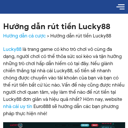
Hướng dẫn rút tiền Lucky88
Hướng dẫn cá cược
>
Hướng dẫn rút tiền Lucky88
Lucky88
là trang game có kho trò chơi vô cùng đa
dạng, người chơi có thể thỏa sức soi kèo và tận hưởng
những trò chơi hấp dẫn hiếm có tại đây. Nếu giành
chiến thắng tại nhà cái Lucky88, số tiền sẽ nhanh
chóng được chuyển vào tài khoản của bạn và bạn có
thể rút tiền bất cứ lúc nào. Vấn đề này cũng được nhiều
người chơi quan tâm, vậy làm thế nào để rút tiền tại
Lucky88 đơn giản và hiệu quả nhất? Hôm nay, website
nhà cái uy tín
Euro888 sẽ hướng dẫn các bạn phương
pháp thực hiện nhé!