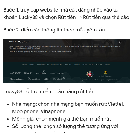
Bước 1: truy cập website nhà cái, đăng nhập vào tài
khoản Lucky88 và chọn Rút tiền ⇒ Rút tiền qua thẻ cào
Bước 2: điền các thông tin theo mẫu yêu cầu:
Lucky88 hỗ trợ nhiều ngân hàng rút tiền
Nhà mạng: chọn nhà mạng bạn muốn rút: Viettel,
Mobiphone, Vinaphone
Mệnh giá: chọn mệnh giá thẻ bạn muốn rút
Số lượng thẻ: chọn số lượng thẻ tương ứng với