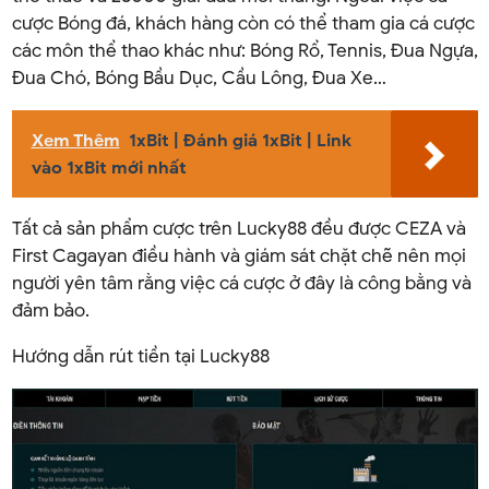
cược Bóng đá, khách hàng còn có thể tham gia cá cược
các môn thể thao khác như: Bóng Rổ, Tennis, Đua Ngựa,
Đua Chó, Bóng Bầu Dục, Cầu Lông, Đua Xe…
Xem Thêm
1xBit | Đánh giá 1xBit | Link
vào 1xBit mới nhất
Tất cả sản phẩm cược trên Lucky88 đều được CEZA và
First Cagayan điều hành và giám sát chặt chẽ nên mọi
người yên tâm rằng việc cá cược ở đây là công bằng và
đảm bảo.
Hướng dẫn rút tiền tại Lucky88