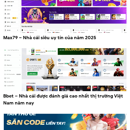
Max79 – Nhà cái siêu uy tín của năm 2025
Bbet – Nhà cái được đánh giá cao nhất thị trường Việt
Nam năm nay