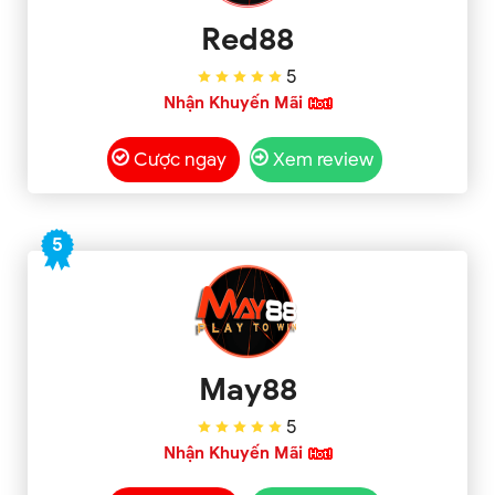
Red88
5
Nhận Khuyến Mãi
Cược ngay
Xem review
5
May88
5
Nhận Khuyến Mãi