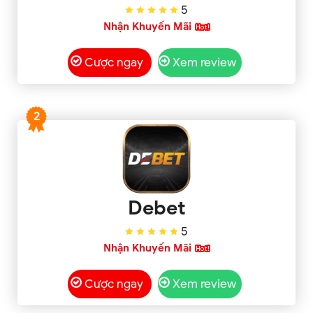
5
Nhận Khuyến Mãi
Cược ngay
Xem review
2
Debet
5
Nhận Khuyến Mãi
Cược ngay
Xem review