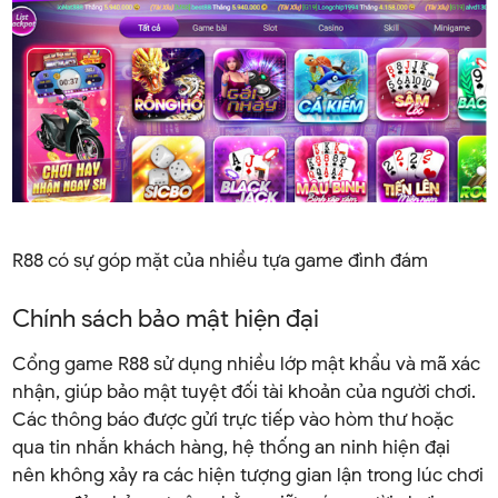
R88 có sự góp mặt của nhiều tựa game đình đám
Chính sách bảo mật hiện đại
Cổng game R88 sử dụng nhiều lớp mật khẩu và mã xác
nhận, giúp bảo mật tuyệt đối tài khoản của người chơi.
Các thông báo được gửi trực tiếp vào hòm thư hoặc
qua tin nhắn khách hàng, hệ thống an ninh hiện đại
nên không xảy ra các hiện tượng gian lận trong lúc chơi