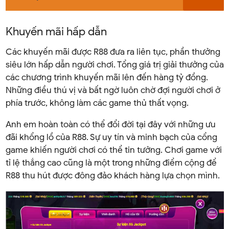
Khuyến mãi hấp dẫn
Các khuyến mãi được R88 đưa ra liên tục, phần thưởng
siêu lớn hấp dẫn người chơi. Tổng giá trị giải thưởng của
các chương trình khuyến mãi lên đến hàng tỷ đồng.
Những điều thú vị và bất ngờ luôn chờ đợi người chơi ở
phía trước, không làm các game thủ thất vọng.
Anh em hoàn toàn có thể đổi đời tại đây với những ưu
đãi khổng lồ của R88. Sự uy tín và minh bạch của cổng
game khiến người chơi có thể tin tưởng. Chơi game với
tỉ lệ thắng cao cũng là một trong những điểm cộng để
R88 thu hút được đông đảo khách hàng lựa chọn mình.