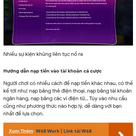
Nhiều sự kiện khủng liên tục nổ ra
Hướng dẫn nạp tiền vào tài khoản cá cược
Người chơi có nhiều cách để nạp tiền khác nhau, có thể
kể tới như: nạp bằng thẻ điện thoại, nạp bằng tài khoản
ngân hàng, nạp bằng các ví điện tử… Tùy vào nhu cầu
cũng như phương thức nào hợp lý, dễ dàng với bạn
nhất để lựa chọn.
Xem Thêm
W68 Work | Link tải W68