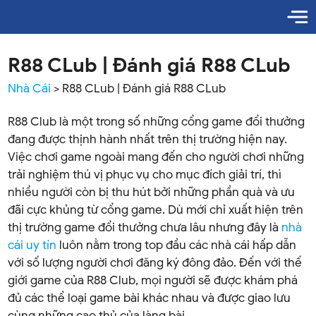
R88 CLub | Đánh giá R88 CLub
Nhà Cái
>
R88 CLub | Đánh giá R88 CLub
R88 Club là một trong số những cổng game đổi thưởng
đang được thịnh hành nhất trên thị trường hiện nay.
Việc chơi game ngoài mang đến cho người chơi những
trải nghiệm thú vị phục vụ cho mục đích giải trí, thì
nhiều người còn bị thu hút bởi những phần quà và ưu
đãi cực khủng từ cổng game. Dù mới chỉ xuất hiện trên
thị trường game đổi thưởng chưa lâu nhưng đây là
nhà
cái uy tín
luôn nằm trong top đầu các nhà cái hấp dẫn
với số lượng người chơi đăng ký đông đảo. Đến với thế
giới game của R88 Club, mọi người sẽ được khám phá
đủ các thể loại game bài khác nhau và được giao lưu
cùng những cao thủ của làng bài.