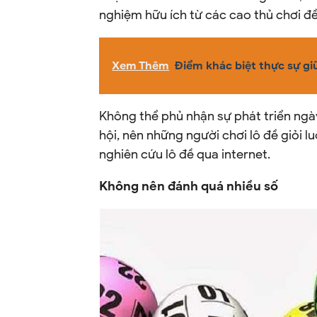
nghiệm hữu ích từ các cao thủ chơi đề
Xem Thêm
Điểm khác biệt thực sự g
Không thể phủ nhận sự phát triển ng
hội, nên những người chơi lô đề giỏi
nghiên cứu lô đề qua internet.
Không nên đánh quá nhiều số