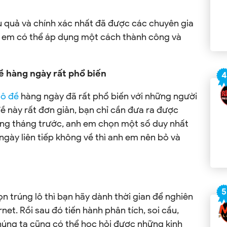
u quả và chính xác nhất đã được các chuyên gia
h em có thể áp dụng một cách thành công và
ề hàng ngày rất phổ biến
4
lô đề
hàng ngày đã rất phổ biến với những người
đề này rất đơn giản, bạn chỉ cần đưa ra được
rong tháng trước, anh em chọn một số duy nhất
gày liên tiếp không về thì anh em nên bỏ và
5
 trúng lô thì bạn hãy dành thời gian để nghiên
net. Rồi sau đó tiến hành phân tích, soi cầu,
chúng ta cũng có thể học hỏi được những kinh