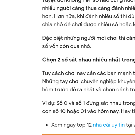
nhiều người càng thua càng đánh nhiề
hơn. Hơn nữa, khi đánh nhiều số thì dù
chia nhỏ để chơi được nhiều số hoặc kh
Đặc biệt những người mới chơi thì cà
số vốn còn quá nhỏ.
Chọn 2 số sát nhau nhiều nhất tro
Tuy cách chơi này cần các bạn mạnh ta
Những tay chơi chuyên nghiệp khuyên 
hôm trước dễ ra nhất và chọn đánh t
Ví dụ: Số 0 và số 1 đứng sát nhau tro
con số 10 hoặc 01 vào hôm nay. Hay th
Xem ngay top 12
nhà cái uy tín
tại