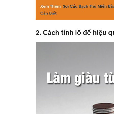
Xem Thêm
Soi Cầu Bạch Thủ Miền Bắ
Cần Biết
2. Cách tính lô đề hiệu 