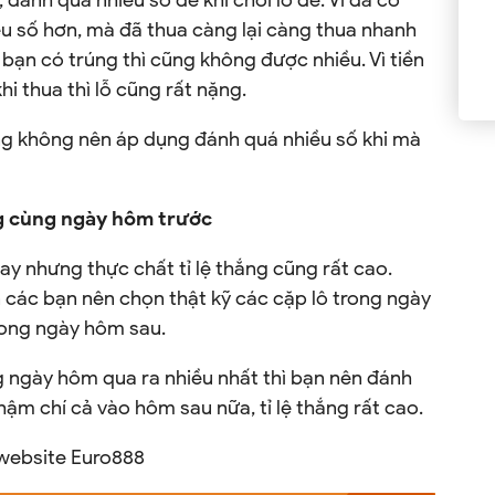
u số hơn, mà đã thua càng lại càng thua nhanh
 bạn có trúng thì cũng không được nhiều. Vì tiền
i thua thì lỗ cũng rất nặng.
ng không nên áp dụng đánh quá nhiều số khi mà
ng cùng ngày hôm trước
y nhưng thực chất tỉ lệ thắng cũng rất cao.
các bạn nên chọn thật kỹ các cặp lô trong ngày
rong ngày hôm sau.
ng ngày hôm qua ra nhiều nhất thì bạn nên đánh
ậm chí cả vào hôm sau nữa, tỉ lệ thắng rất cao.
 website Euro888