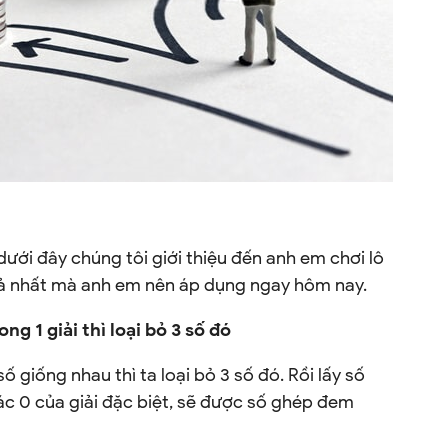
dưới đây chúng tôi giới thiệu đến anh em chơi lô
uả nhất mà anh em nên áp dụng ngay hôm nay.
ng 1 giải thì loại bỏ 3 số đó
số giống nhau thì ta loại bỏ 3 số đó. Rồi lấy số
hác 0 của giải đặc biệt, sẽ được số ghép đem