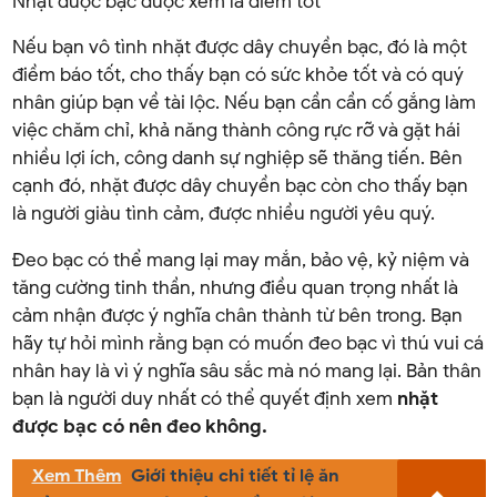
Nhặt được bạc được xem là điềm tốt
Nếu bạn vô tình nhặt được dây chuyền bạc, đó là một
điềm báo tốt, cho thấy bạn có sức khỏe tốt và có quý
nhân giúp bạn về tài lộc. Nếu bạn cần cần cố gắng làm
việc chăm chỉ, khả năng thành công rực rỡ và gặt hái
nhiều lợi ích, công danh sự nghiệp sẽ thăng tiến. Bên
cạnh đó, nhặt được dây chuyền bạc còn cho thấy bạn
là người giàu tình cảm, được nhiều người yêu quý.
Đeo bạc có thể mang lại may mắn, bảo vệ, kỷ niệm và
tăng cường tinh thần, nhưng điều quan trọng nhất là
cảm nhận được ý nghĩa chân thành từ bên trong. Bạn
hãy tự hỏi mình rằng bạn có muốn đeo bạc vì thú vui cá
nhân hay là vì ý nghĩa sâu sắc mà nó mang lại. Bản thân
bạn là người duy nhất có thể quyết định xem
nhặt
được bạc có nên đeo không.
Xem Thêm
Giới thiệu chi tiết tỉ lệ ăn