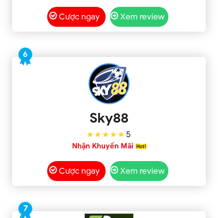
Cược ngay
Xem review
6
Sky88
5
Nhận Khuyến Mãi
Cược ngay
Xem review
7