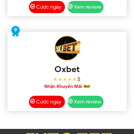
Cược ngay
Xem review
9
Oxbet
5
Nhận Khuyến Mãi
Cược ngay
Xem review