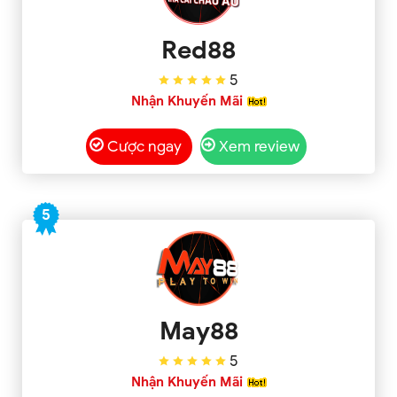
Red88
5
Nhận Khuyến Mãi
Cược ngay
Xem review
5
May88
5
Nhận Khuyến Mãi