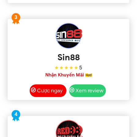
3
Sin88
5
Nhận Khuyến Mãi
Cược ngay
Xem review
4