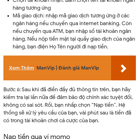
Chọn tài khoản nhận: Bấm chọn tên tài khoản ngân
hàng tương ứng
Mã giao dịch: nhập mã giao dịch tương ứng ở các
ngân hàng nếu chuyển qua internet banking. Còn
nếu chuyển qua ATM, bạn nhập số tài khoản ngân
hàng. Nếu nộp tiền mặt tại quầy giao dịch của ngân
hàng, bạn điện Họ Tên người đi nạp tiền.
Xem Thêm
ManVip | Đánh giá ManVip
Bước 6: Sau khi đã điền đầy đủ thông tin trên, bạn hãy
kiểm tra lại lần nữa để đảm bảo độ chính xác tuyệt đối,
không có sai sót. Rồi, bạn nhấp chọn “Nạp tiền”. Hệ
thống sẽ xử lý yêu cầu của bạn, vài phút sau là tiền đã
có trong tài khoản chơi cá cược của bạn.
Nạp tiền qua ví momo