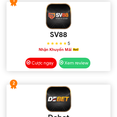
1
SV88
5
Nhận Khuyến Mãi
Cược ngay
Xem review
2