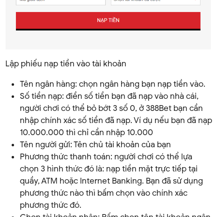
Lập phiếu nạp tiền vào tài khoản
Tên ngân hàng: chọn ngân hàng bạn nạp tiền vào.
Số tiền nạp: điền số tiền bạn đã nạp vào nhà cái,
người chơi có thể bỏ bớt 3 số 0, ở 388Bet bạn cần
nhập chính xác số tiền đã nạp. Ví dụ nếu bạn đã nạp
10.000.000 thì chỉ cần nhập 10.000
Tên người gửi: Tên chủ tài khoản của bạn
Phương thức thanh toán: người chơi có thể lựa
chọn 3 hình thức đó là: nạp tiền mặt trực tiếp tại
quầy, ATM hoặc Internet Banking. Bạn đã sử dụng
phương thức nào thì bấm chọn vào chính xác
phương thức đó.