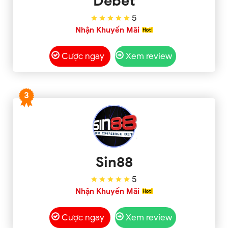
Debet
5
Nhận Khuyến Mãi
Cược ngay
Xem review
3
Sin88
5
Nhận Khuyến Mãi
Cược ngay
Xem review