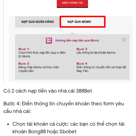
Có 2 cách nạp tiền vào nhà cái 388Bet
Bước 4: Điền thông tin chuyển khoản theo form yêu
cầu nhà cái:
Chọn tài khoản cá cược: các bạn có thể chọn t
ài
khoản Bong88 hoặc Sbobet