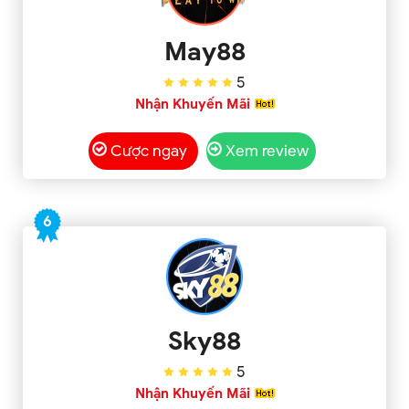
May88
5
Nhận Khuyến Mãi
Cược ngay
Xem review
6
Sky88
5
Nhận Khuyến Mãi