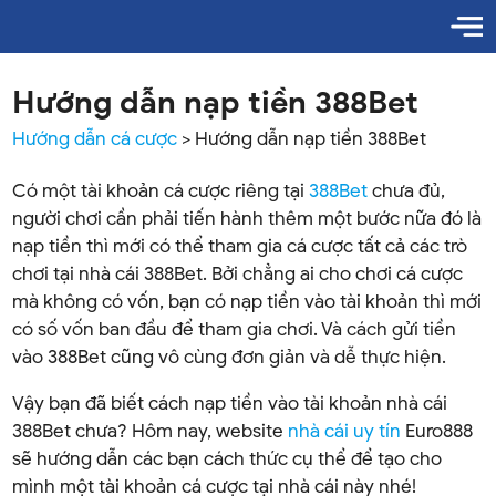
Hướng dẫn nạp tiền 388Bet
Hướng dẫn cá cược
>
Hướng dẫn nạp tiền 388Bet
Có một tài khoản cá cược riêng tại
388Bet
chưa đủ,
người chơi cần phải tiến hành thêm một bước nữa đó là
nạp tiền thì mới có thể tham gia cá cược tất cả các trò
chơi tại nhà cái 388Bet. Bởi chẳng ai cho chơi cá cược
mà không có vốn, bạn có nạp tiền vào tài khoản thì mới
có số vốn ban đầu để tham gia chơi. Và cách gửi tiền
vào 388Bet cũng vô cùng đơn giản và dễ thực hiện.
Vậy bạn đã biết cách nạp tiền vào tài khoản nhà cái
388Bet chưa? Hôm nay, website
nhà cái uy tín
Euro888
sẽ hướng dẫn các bạn cách thức cụ thể để tạo cho
mình một tài khoản cá cược tại nhà cái này nhé!