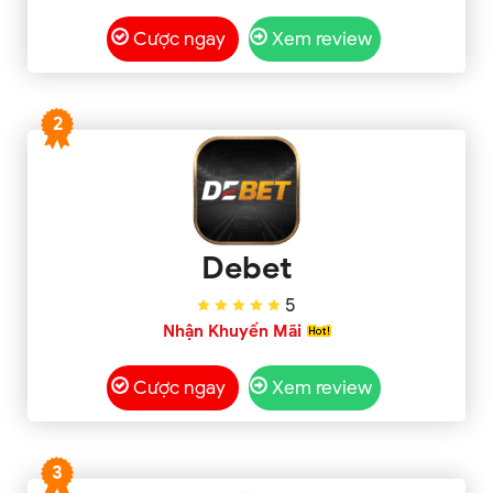
Cược ngay
Xem review
2
Debet
5
Nhận Khuyến Mãi
Cược ngay
Xem review
3