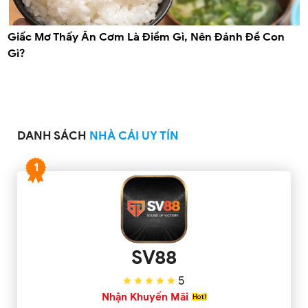
Giấc Mơ Thấy Ăn Cơm Là Điềm Gì, Nên Đánh Đề Con
Gì?
DANH SÁCH
NHÀ CÁI UY TÍN
1
SV88
5
Nhận Khuyến Mãi