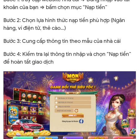
khoản của bạn ⇒ bấm chọn mục “Nạp tiền”
Bước 2: Chọn lựa hình thức nạp tiền phù hợp (Ngân
hàng, ví điện tử, thẻ cào…)
Bước 3: Cung cấp thông tin theo mẫu của nhà cái
Bước 4: Kiểm tra lại thông tin nhập và chọn “Nạp tiền”
để hoàn tất giao dịch