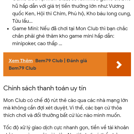
hũ hấp dẫn với giá trị tiền thưởng lớn như: Vương
quốc Ken, Hội thi Chim, Phú hộ, Kho báu long cung,
Tửu lầu…
Game Mini: Nếu đã chơi tại Mon Club thì bạn chắc
chắn phải ghé thăm kho game mini hấp dẫn:
minipoker, cao thấp …
Xem Thêm
Bem79 Club | Đánh giá
Bem79 Club
Chính sách thanh toán uy tín
Mon Club có chế độ rút thẻ cào qua các nhà mạng lớn
mà không cần đợi xét duyệt. Vì thế, các bạn cứ thỏa
thích chơi và đổi thưởng bất cứ lúc nào mình muốn.
Tốc độ xử lý giao dịch cực nhanh gọn, tiền về tài khoản