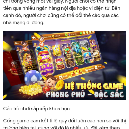
chỉ trong vòng một vài giây. Người chơi có thể nhận
tiền qua nhiều ngân hàng nội địa hoặc ví điện tử. Bên
cạnh đó, người chơi cũng có thể đổi thẻ cào qua các
nhà mạng di động.
Các trò chơi sắp xếp khoa học
Cổng game cam kết tỉ lệ quy đổi luôn cao hơn so với thị
trường hiện tại, cùng với đó là nhiều ưu đãi kèm theo