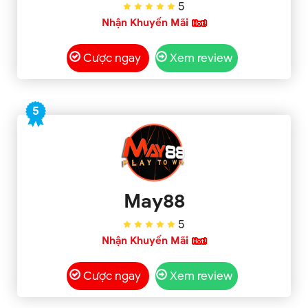
5
Nhận Khuyến Mãi
Cược ngay
Xem review
5
May88
5
Nhận Khuyến Mãi
Cược ngay
Xem review