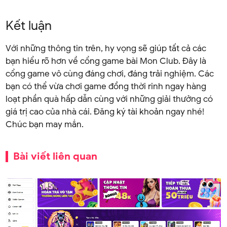
Kết luận
Với những thông tin trên, hy vọng sẽ giúp tất cả các
bạn hiểu rõ hơn về cổng game bài Mon Club. Đây là
cổng game vô cùng đáng chơi, đáng trải nghiệm. Các
bạn có thể vừa chơi game đồng thời rinh ngay hàng
loạt phần quà hấp dẫn cùng với những giải thưởng có
giá trị cao của nhà cái. Đăng ký tài khoản ngay nhé!
Chúc bạn may mắn.
Bài viết liên quan