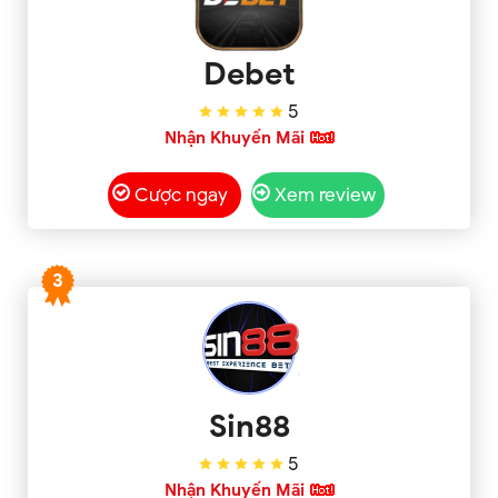
Debet
5
Nhận Khuyến Mãi
Cược ngay
Xem review
3
Sin88
5
Nhận Khuyến Mãi