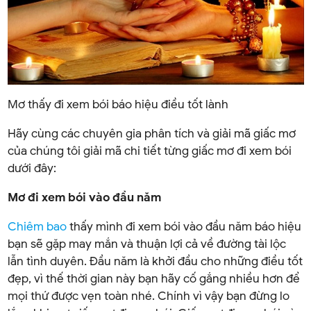
Mơ thấy đi xem bói báo hiệu điều tốt lành
Hãy cùng các chuyên gia phân tích và giải mã giấc mơ
của chúng tôi giải mã chi tiết từng giấc mơ đi xem bói
dưới đây:
Mơ đi xem bói vào đầu năm
Chiêm bao
thấy mình đi xem bói vào đầu năm báo hiệu
bạn sẽ gặp may mắn và thuận lợi cả về đường tài lộc
lẫn tình duyên. Đầu năm là khởi đầu cho những điều tốt
đẹp, vì thế thời gian này bạn hãy cố gắng nhiều hơn để
mọi thứ được vẹn toàn nhé. Chính vì vậy bạn đừng lo