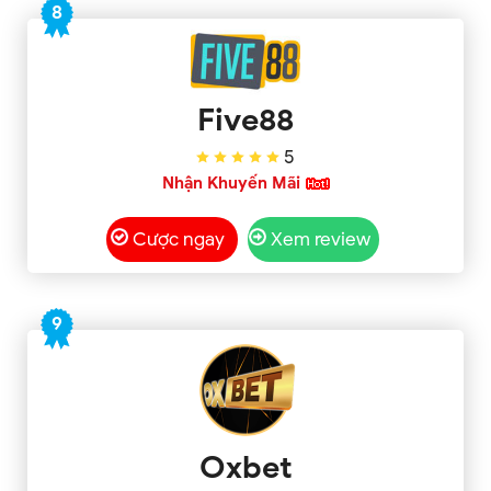
8
Five88
5
Nhận Khuyến Mãi
Cược ngay
Xem review
9
Oxbet