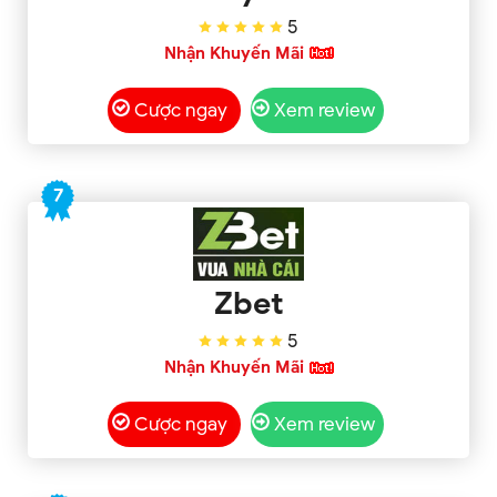
5
Nhận Khuyến Mãi
Cược ngay
Xem review
7
Zbet
5
Nhận Khuyến Mãi
Cược ngay
Xem review