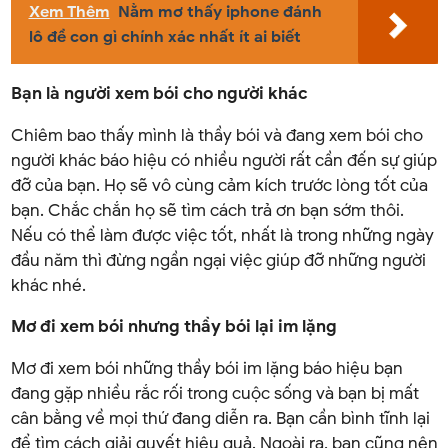
Xem Thêm
Nằm mơ thấy iphone đánh
lô đề con gì chính xác nhất ít ai biết
Bạn là người xem bói cho người khác
Chiêm bao thấy mình là thầy bói và đang xem bói cho
người khác báo hiệu có nhiều người rất cần đến sự giúp
đỡ của bạn. Họ sẽ vô cùng cảm kích trước lòng tốt của
bạn. Chắc chắn họ sẽ tìm cách trả ơn bạn sớm thôi.
Nếu có thể làm được việc tốt, nhất là trong những ngày
đầu năm thì đừng ngần ngại việc giúp đỡ những người
khác nhé.
Mơ đi xem bói nhưng thầy bói lại im lặng
Mơ đi xem bói những thầy bói im lặng báo hiệu bạn
đang gặp nhiều rắc rối trong cuộc sống và bạn bị mất
cân bằng về mọi thứ đang diễn ra. Bạn cần bình tĩnh lại
để tìm cách giải quyết hiệu quả. Ngoài ra, bạn cũng nên