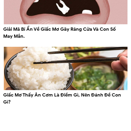
Giải Mã Bí Ẩn Về Giấc Mơ Gãy Răng Cửa Và Con Số
May Mắn.
Giấc Mơ Thấy Ăn Cơm Là Điềm Gì, Nên Đánh Đề Con
Gì?