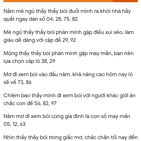
Nằm mê ngủ thấy thầy bói đuổi mình ra khỏi nhà hãy
quất ngay dàn số 04, 28, 75, 82
Mê ngủ thấy thầy bói phán mình gặp điều xui xẻo, làm
giàu dễ dàng với cặp đề 29, 92
Mộng thấy thầy bói phán mình gặp may mắn, bạn nên
lựa chọn căp lô 38, 29
Mơ đi xem bói vào đầu năm, khả năng cao hôm nay lô
sẽ về 73, 86
Chiêm bao thấy mình đi xem bói với người khác giới ăn
chắc con đề 56, 82, 97
Nằm mơ đi xem bói cùng gia đình là con số may mắn
05, 12, 63
Nhìn thấy thầy bói trong giấc mơ, chắc chắn tối nay đền