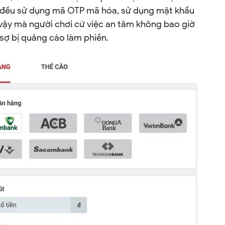
ản đều sử dụng mã OTP mã hóa, sử dụng mật khẩu
vậy mà người chơi cứ việc an tâm không bao giờ
 sợ bị quảng cáo làm phiền.