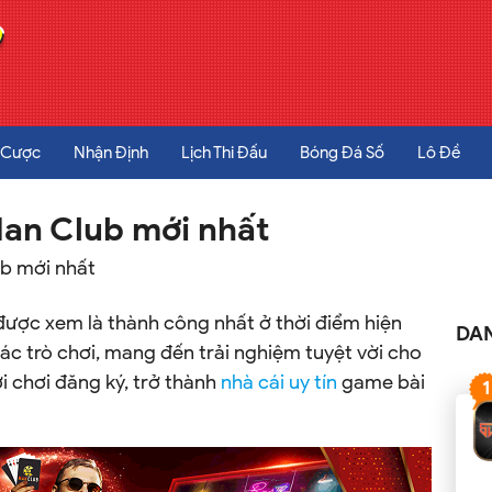
 Cược
Nhận Định
Lịch Thi Đấu
Bóng Đá Số
Lô Đề
Man Club mới nhất
ub mới nhất
 được xem là thành công nhất ở thời điểm hiện
DA
các trò chơi, mang đến trải nghiệm tuyệt vời cho
i chơi đăng ký, trở thành
nhà cái uy tín
game bài
1