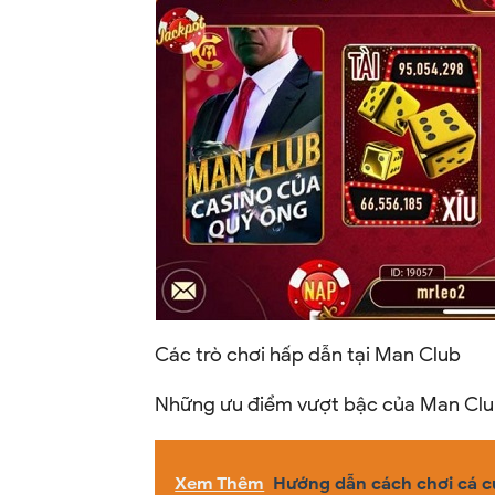
Các trò chơi hấp dẫn tại Man Club
Những ưu điểm vượt bậc của Man Cl
Xem Thêm
Hướng dẫn cách chơi cá cư