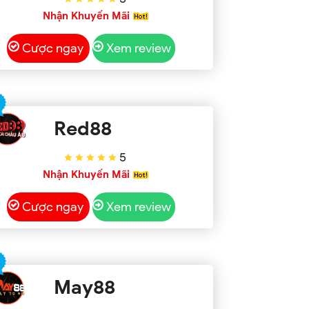
Nhận Khuyến Mãi
Cược ngay
Xem review
Red88
5
Nhận Khuyến Mãi
Cược ngay
Xem review
May88