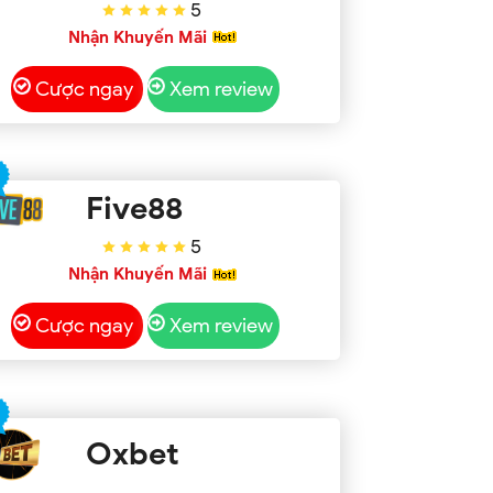
5
Nhận Khuyến Mãi
Cược ngay
Xem review
Five88
5
Nhận Khuyến Mãi
Cược ngay
Xem review
Oxbet