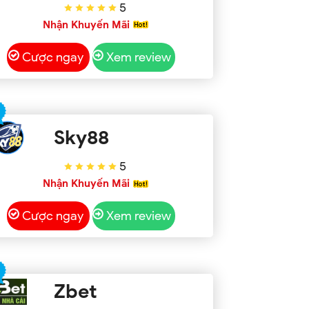
5
Nhận Khuyến Mãi
Cược ngay
Xem review
Sky88
5
Nhận Khuyến Mãi
Cược ngay
Xem review
Zbet