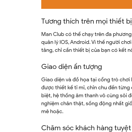
Tương thích trên mọi thiết bị
Man Club có thể chạy trên đa phương
quản lý IOS, Android. Vì thế người chơi
tảng, chỉ cần thiết bị của bạn có kết nố
Giao diện ấn tượng
Giao diện và đồ họa tại cổng trò chơi
được thiết kế tỉ mỉ, chỉn chu đến từng 
biệt, hệ thống âm thanh vô cùng sôi đ
nghiệm chân thật, sống động nhất giố
mê hoặc.
Chăm sóc khách hàng tuyệt 