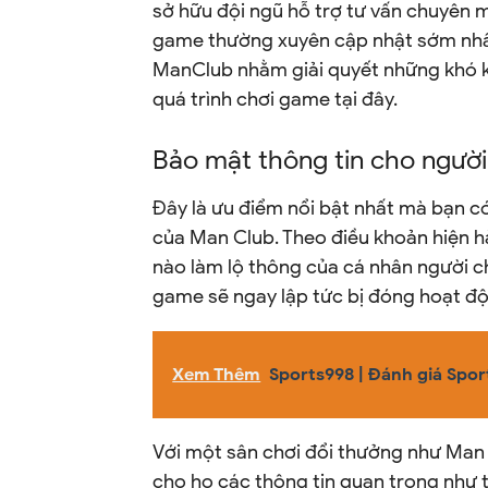
sở hữu đội ngũ hỗ trợ tư vấn chuyên m
game thường xuyên cập nhật sớm nhấ
ManClub nhằm giải quyết những khó k
quá trình chơi game tại đây.
Bảo mật thông tin cho người
Đây là ưu điểm nổi bật nhất mà bạn có
của Man Club. Theo điều khoản hiện h
nào làm lộ thông của cá nhân người c
game sẽ ngay lập tức bị đóng hoạt đ
Xem Thêm
Sports998 | Đánh giá Spor
Với một sân chơi đổi thưởng như Man 
cho họ các thông tin quan trọng như t