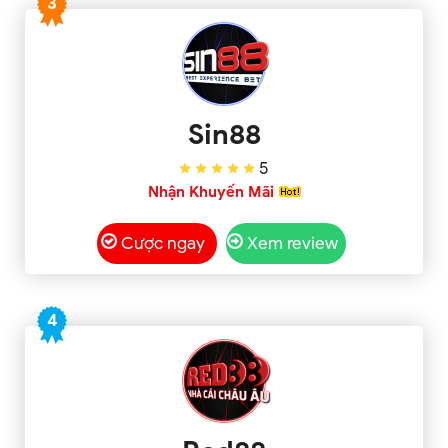
3
Sin88
5
Nhận Khuyến Mãi
Cược ngay
Xem review
4