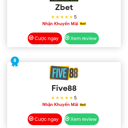
Zbet
5
Nhận Khuyến Mãi
Cược ngay
Xem review
8
Five88
5
Nhận Khuyến Mãi
Cược ngay
Xem review