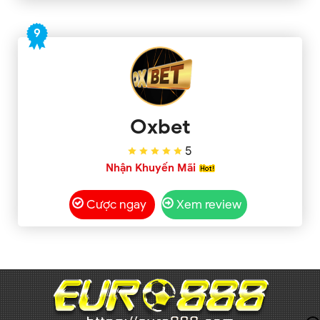
9
Oxbet
5
Nhận Khuyến Mãi
Cược ngay
Xem review