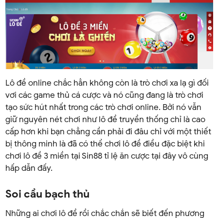
Lô đề online chắc hẳn không còn là trò chơi xa lạ gì đối
vơi các game thủ cá cược và nó cũng đang là trò chơi
tạo sức hút nhất trong các trò chơi online. Bởi nó vẫn
giữ nguyên nét chơi như lô đề truyền thống chỉ là cao
cấp hơn khi bạn chẳng cần phải đi đâu chỉ với một thiết
bị thông minh là đã có thể chơi lô đề điều đặc biệt khi
chơi lô đề 3 miền tại Sin88 tỉ lệ ăn cược tại đây vô cùng
hấp dẫn đấy.
Soi cầu bạch thủ
Những ai chơi lô đề rồi chắc chắn sẽ biết đến phương