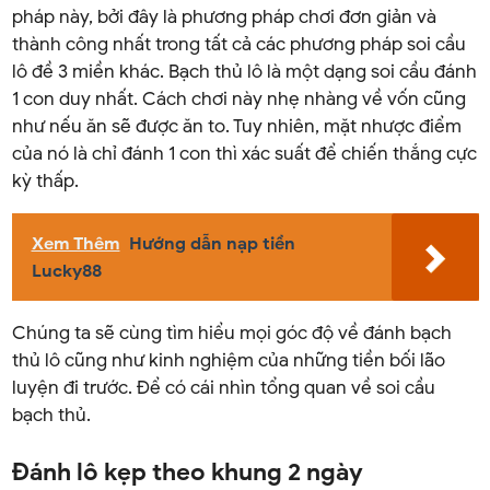
pháp này, bởi đây là phương pháp chơi đơn giản và
thành công nhất trong tất cả các phương pháp soi cầu
lô đề 3 miền khác. Bạch thủ lô là một dạng soi cầu đánh
1 con duy nhất. Cách chơi này nhẹ nhàng về vốn cũng
như nếu ăn sẽ được ăn to. Tuy nhiên, mặt nhược điểm
của nó là chỉ đánh 1 con thì xác suất để chiến thắng cực
kỳ thấp.
Xem Thêm
Hướng dẫn nạp tiền
Lucky88
Chúng ta sẽ cùng tìm hiểu mọi góc độ về đánh bạch
thủ lô cũng như kinh nghiệm của những tiền bối lão
luyện đi trước. Để có cái nhìn tổng quan về soi cầu
bạch thủ.
Đánh lô kẹp theo khung 2 ngày