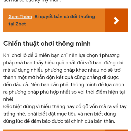
Xem Thêm
Bí quyết bắn cá đổi thưởng
tại Zbet
Chiến thuật chơi thông minh
Khi chơi lô đề 3 miền bạn chỉ nên lựa chọn 1 phương
pháp mà bạn thấy hiệu quả nhất đối với bạn, đừng dại
mà sử dụng nhiều phương pháp khác nhau nó sẽ trở
thành một mớ hỗn độn kết quả cũng chẳng đi được
đến đâu cả. Nên bạn cần phải thông minh để lựa chọn
ra phương pháp phù hợp nhất so với thời điểm hiện tại
nhé!
Đặc biệt đừng vì hiếu thắng hay cố gỡ vốn mà ra về tay
trắng nhé, phải biết đặt mục tiêu và nên biết dừng
đúng lúc để đảm bảo được tài chính của bản thân.