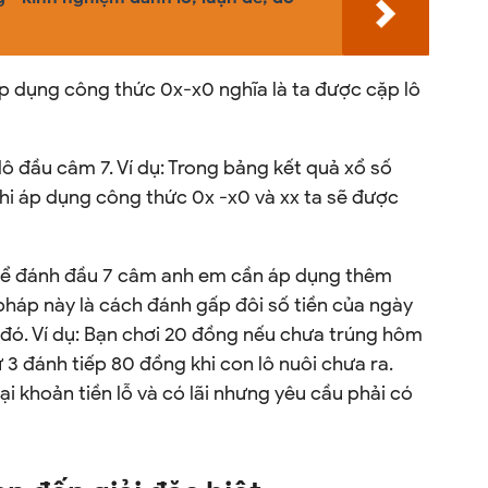
áp dụng công thức 0x-x0 nghĩa là ta được cặp lô
ô đầu câm 7. Ví dụ: Trong bảng kết quả xổ số
khi áp dụng công thức 0x -x0 và xx ta sẽ được
để đánh đầu 7 câm anh em cần áp dụng thêm
háp này là cách đánh gấp đôi số tiền của ngày
 đó. Ví dụ: Bạn chơi 20 đồng nếu chưa trúng hôm
3 đánh tiếp 80 đồng khi con lô nuôi chưa ra.
i khoản tiền lỗ và có lãi nhưng yêu cầu phải có