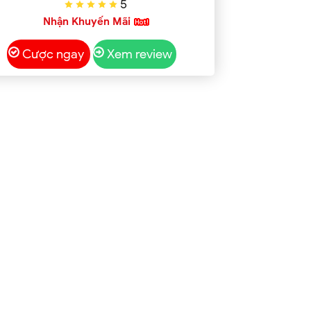
5
Nhận Khuyến Mãi
Cược ngay
Xem review