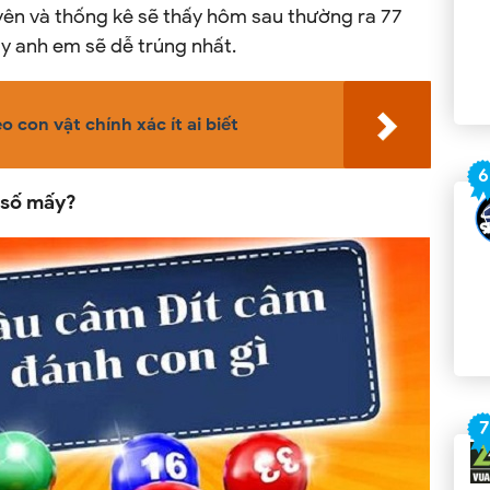
yên và thống kê sẽ thấy hôm sau thường ra 77
ày anh em sẽ dễ trúng nhất.
o con vật chính xác ít ai biết
6
 số mấy?
7