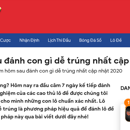
 Cược
Nhận Định
Lịch Thi Đấu
Bóng Đá Số
Lô Đề
 đánh con gì dễ trúng nhất cậ
m hôm sau đánh con gì dễ trúng nhất cập nhật 2020
úng? Hôm nay ra đầu câm 7 ngày kế tiếp đánh
DA
 nghiệm của các cao thủ lô đề được chúng tôi
 cho mình những con lô chuẩn xác nhất. Lô
1
ễ trúng là phương pháp hiệu quả để đánh lô đề
pháp này qua bài viết dưới đây nhé!