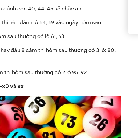
u đánh con 40, 44, 45 sẽ chắc ăn
thì nên đánh lô 54, 59 vào ngày hôm sau
ôm sau thường có lô 61, 63
 hay đầu 8 câm thì hôm sau thường có 3 lô: 80,
 thì hôm sau thường có 2 lô 95, 92
-x0 và xx