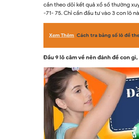
cần theo dõi kết quả xổ số thường xu
-71- 75. Chỉ cần đầu tư vào 3 con lô n
Xem Thêm
Cách tra bảng số lô đề the
Đầu 9 lô câm về nên đánh đề con gì,