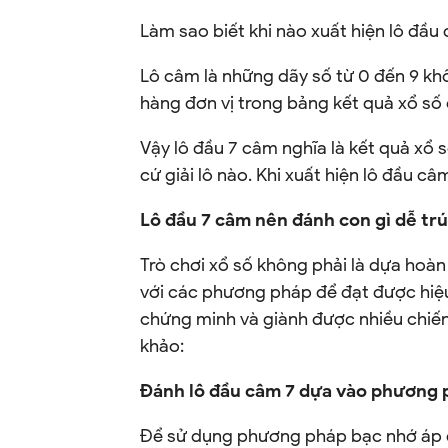
Làm sao biết khi nào xuất hiện lô đầu
Lô câm là những dãy số từ 0 đến 9 khô
hàng đơn vị trong bảng kết quả xổ số
Vậy lô đầu 7 câm nghĩa là kết quả xổ 
cứ giải lô nào. Khi xuất hiện lô đầu 
Lô đầu 7 câm nên đánh con gì dễ tr
Trò chơi xổ số không phải là dựa ho
với các phương pháp để đạt được hiệ
chứng minh và giành được nhiều chiến
khảo:
Đánh lô đầu câm 7 dựa vào phương 
Để sử dụng phương pháp bạc nhớ áp 