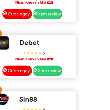
Nhận Khuyến Mãi
Cược ngay
Xem review
Debet
5
Nhận Khuyến Mãi
Cược ngay
Xem review
Sin88
5