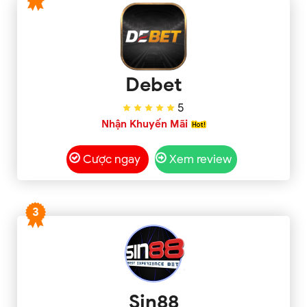
Debet
5
Nhận Khuyến Mãi
Cược ngay
Xem review
3
Sin88