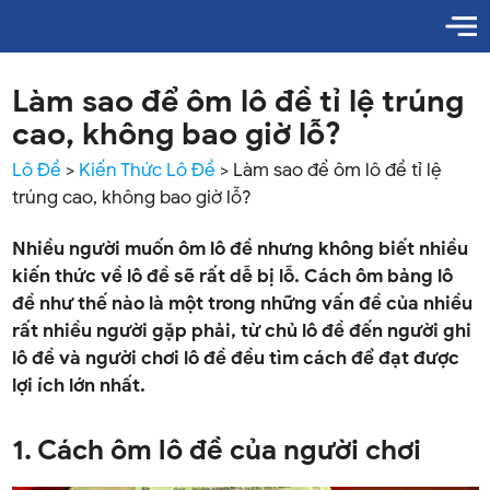
Làm sao để ôm lô đề tỉ lệ trúng
cao, không bao giờ lỗ?
Lô Đề
>
Kiến Thức Lô Đề
>
Làm sao để ôm lô đề tỉ lệ
trúng cao, không bao giờ lỗ?
Nhiều người muốn ôm lô đề nhưng không biết nhiều
kiến thức về lô đề sẽ rất dễ bị lỗ. Cách ôm bảng lô
đề như thế nào là một trong những vấn đề của nhiều
rất nhiều người gặp phải, từ chủ lô đề đến người ghi
lô đề và người chơi lô đề đều tìm cách để đạt được
lợi ích lớn nhất.
1. Cách ôm lô đề của người chơi