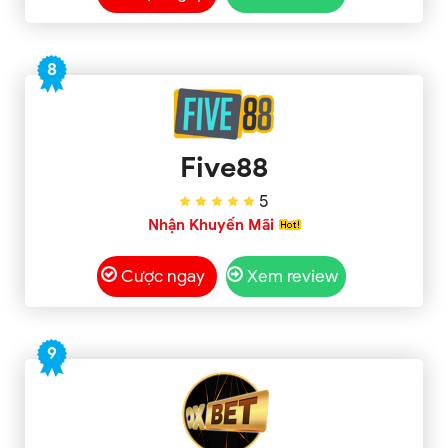
8
Five88
5
Nhận Khuyến Mãi
Cược ngay
Xem review
9