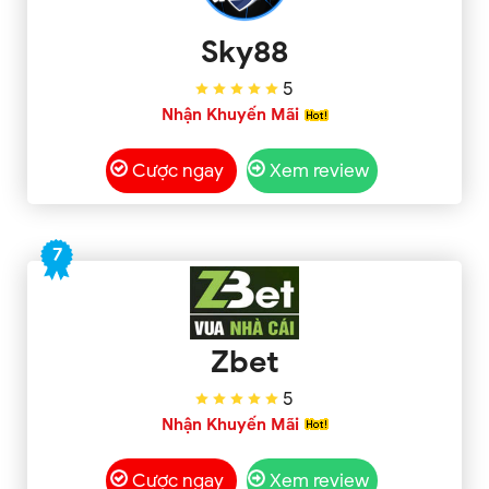
Sky88
5
Nhận Khuyến Mãi
Cược ngay
Xem review
7
Zbet
5
Nhận Khuyến Mãi
Cược ngay
Xem review