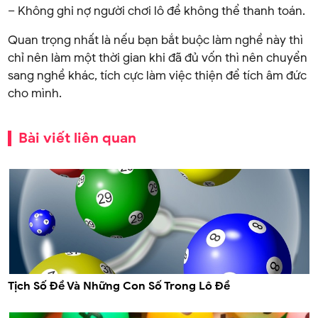
– Không ghi nợ người chơi lô đề không thể thanh toán.
Quan trọng nhất là nếu bạn bắt buộc làm nghề này thì
chỉ nên làm một thời gian khi đã đủ vốn thì nên chuyển
sang nghề khác, tích cực làm việc thiện để tích âm đức
cho mình.
Bài viết liên quan
Tịch Số Đề Và Những Con Số Trong Lô Đề