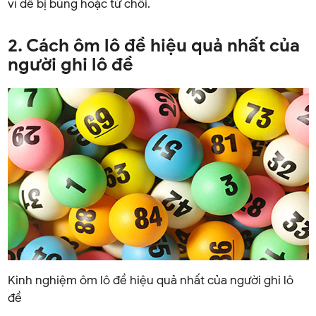
vì dễ bị bùng hoặc từ chối.
2. Cách ôm lô đề hiệu quả nhất của
người ghi lô đề
Kinh nghiệm ôm lô đề hiệu quả nhất của người ghi lô
đề