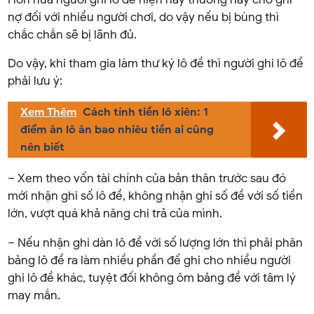
nợ đối với nhiều người chơi, do vậy nếu bị bùng thì
chắc chắn sẽ bị lãnh đủ.
Do vậy, khi tham gia làm thư ký lô đề thì người ghi lô đề
phải lưu ý:
Xem Thêm
Cách tính tiền lô xiên: 1
điểm ăn lô ăn bao nhiêu tiền ai cũng
nên biết
– Xem theo vốn tài chính của bản thân trước sau đó
mới nhận ghi số lô đề, không nhận ghi số đề với số tiền
lớn, vượt quá khả năng chi trả của mình.
– Nếu nhận ghi dàn lô đề với số lượng lớn thì phải phân
bảng lô đề ra làm nhiều phần để ghi cho nhiều người
ghi lô đề khác, tuyệt đối không ôm bảng đề với tâm lý
may mắn.