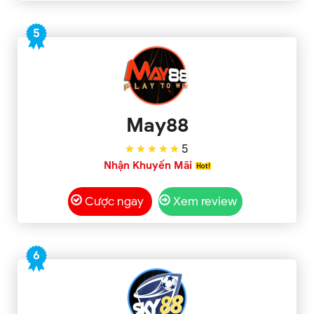
5
May88
5
Nhận Khuyến Mãi
Cược ngay
Xem review
6