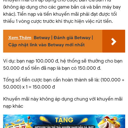
(không áp dụng cho các game bắn cá và bắn máy bay
khác). Tiền nạp và tiền khuyến mãi phải đạt được tối
thiểu 1 vòng cược trước khi thực hiện việc rút tiền.
Xem Thêm
Betway | Đánh giá Betway |
Cập nhật link vào Betway mới nhất
Ví dụ: bạn nạp 100.000 đ, hệ thống sẽ thưởng cho bạn
50.000 đ số tiền đã nạp là bạn có 150.000 đ.
Tổng số tiền cược bạn cần hoàn thành sẽ là: (100.000 +
50.000) x 1 = 150.000 đ
Khuyến mãi này không áp dụng chung với khuyến mãi
nạp khác