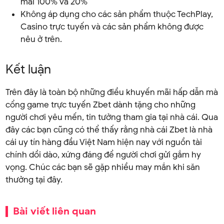
mãi 100% và 20%
Không áp dụng cho các sản phẩm thuộc TechPlay,
Casino trực tuyến và các sản phẩm không được
nêu ở trên
.
Kết luận
Trên đây là toàn bộ những điều khuyến mãi hấp dẫn mà
cổng game trực tuyến Zbet dành tặng cho những
người chơi yêu mến, tin tưởng tham gia tại nhà cái. Qua
đây các bạn cũng có thể thấy rằng nhà cái Zbet là nhà
cái uy tín hàng đầu Việt Nam hiện nay với nguồn tài
chính dồi dào, xứng đáng để người chơi gửi gắm hy
vọng. Chúc các bạn sẽ gặp nhiều may mắn khi săn
thưởng tại đây.
Bài viết liên quan