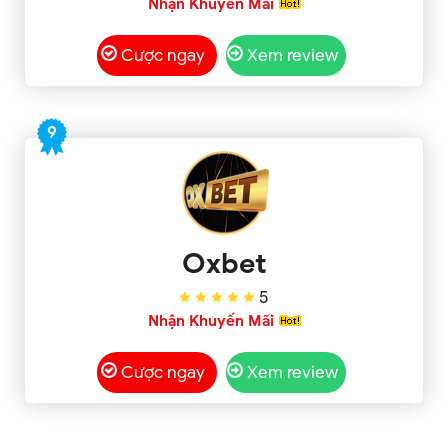
Nhận Khuyến Mãi
Cược ngay
Xem review
9
Oxbet
5
Nhận Khuyến Mãi
Cược ngay
Xem review