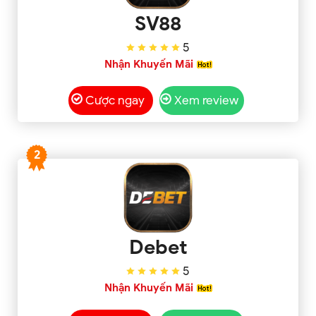
SV88
5
Nhận Khuyến Mãi
Cược ngay
Xem review
2
Debet
5
Nhận Khuyến Mãi