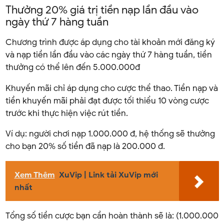
Thưởng 20% giá trị tiền nạp lần đầu vào
ngày thứ 7 hàng tuần
Chương trình được áp dụng cho tài khoản mới đăng ký
và nạp tiền lần đầu vào các ngày thứ 7 hàng tuần, tiền
thưởng có thể lên đến 5.000.000đ
Khuyến mãi chỉ áp dụng cho cược thể thao. Tiền nạp và
tiền khuyến mãi phải đạt được tối thiểu 10 vòng cược
trước khi thực hiện việc rút tiền.
Ví dụ: người chơi nạp 1.000.000 đ, hệ thống sẽ thưởng
cho bạn 20% số tiền đã nạp là 200.000 đ.
Xem Thêm
XuVip | Link tải XuVip mới
nhất
Tổng số tiền cược bạn cần hoàn thành sẽ là: (1.000.000