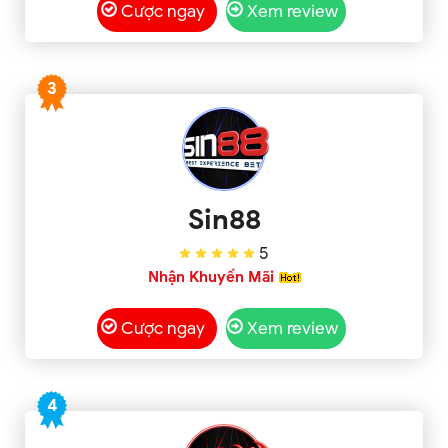
Cược ngay
Xem review
3
Sin88
5
Nhận Khuyến Mãi
Cược ngay
Xem review
4