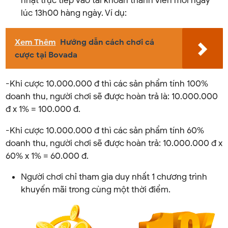
nhật trực tiếp vào tài khoản thành viên mỗi ngày
lúc 13h00 hàng ngày. Ví dụ:
Xem Thêm
Hướng dẫn cách chơi cá
cược tại Bovada
-Khi cược 10.000.000 đ thì các sản phẩm tính 100%
doanh thu, người chơi sẽ được hoàn trả là: 10.000.000
đ x 1% = 100.000 đ.
-Khi cược 10.000.000 đ thì các sản phẩm tính 60%
doanh thu, người chơi sẽ được hoàn trả: 10.000.000 đ x
60% x 1% = 60.000 đ.
Người chơi chỉ tham gia duy nhất 1 chương trình
khuyến mãi trong cùng một thời điểm.