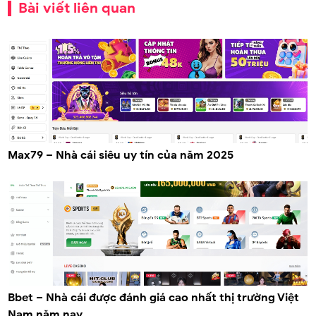
Bài viết liên quan
Max79 – Nhà cái siêu uy tín của năm 2025
Bbet – Nhà cái được đánh giá cao nhất thị trường Việt
Nam năm nay