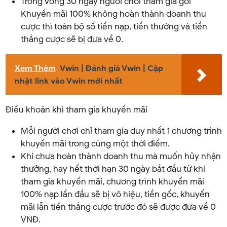
Trong vòng 30 ngày người chơi tham gia gói
Khuyến mãi 100% không hoàn thành doanh thu
cược thì toàn bộ số tiền nạp, tiền thưởng và tiền
thắng cược sẽ bị đưa về 0.
Xem Thêm
Vwin | Đánh giá Vwin | Cập
nhật link vào Vwin mới nhất
Điều khoản khi tham gia khuyến mãi
Mỗi người chơi chỉ tham gia duy nhất 1 chương trình
khuyến mãi trong cùng một thời điểm.
Khi chưa hoàn thành doanh thu mà muốn hủy nhận
thưởng, hay hết thời hạn 30 ngày bắt đầu từ khi
tham gia khuyến mãi, chương trình khuyến mãi
100% nạp lần đầu sẽ bị vô hiệu, tiền gốc, khuyến
mãi lẫn tiền thắng cược trước đó sẽ được đưa về 0
VNĐ.