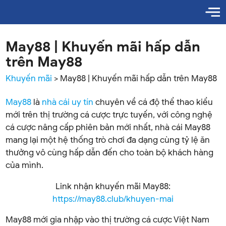
May88 | Khuyến mãi hấp dẫn
trên May88
Khuyến mãi
>
May88 | Khuyến mãi hấp dẫn trên May88
May88
là
nhà cái uy tín
chuyên về cá độ thể thao kiểu
mới trên thị trường cá cược trực tuyến, với công nghệ
cá cược nâng cấp phiên bản mới nhất, nhà cái May88
mang lại một hệ thống trò chơi đa dạng cùng tỷ lệ ăn
thưởng vô cùng hấp dẫn đến cho toàn bộ khách hàng
của mình.
Link nhận khuyến mãi May88:
https://may88.club/khuyen-mai
May88 mới gia nhập vào thị trường cá cược Việt Nam