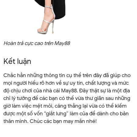
Hoàn trả cực cao trên May88
Kết luận
Chắc hẳn những thông tin cụ thể trên đây đã giúp cho
mọi người hiểu rõ hơn về sự uy tín, chất lượng và mức
độ chịu chơi của nhà cái May88. Đây thật sự là một địa
chỉ lý tưởng để các bạn có thể vừa thư giãn sau những
giờ làm việc mệt mỏi, căng thẳng lại vừa có thể kiếm
được một số vốn “giắt lưng” làm của để dành cho bản
thân mình. Chúc các bạn may mắn nhé!