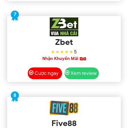
7
Zbet
5
Nhận Khuyến Mãi
Cược ngay
Xem review
8
Five88