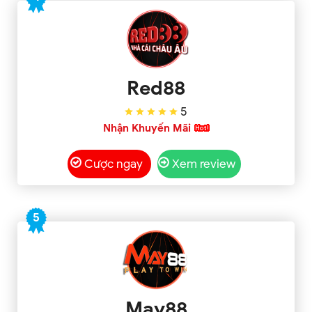
Red88
5
Nhận Khuyến Mãi
Cược ngay
Xem review
5
May88