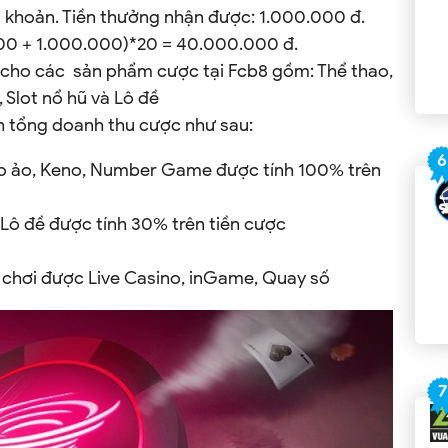
i khoản. Tiền thưởng nhận được: 1.000.000 đ.
000 + 1.000.000)*20 = 40.000.000 đ.
 cho các sản phẩm cược tại Fcb8 gồm: Thể thao,
Slot nổ hũ và Lô đề
h tổng doanh thu cược như sau:
6
ao ảo, Keno, Number Game được tính 100% trên
Lô đề được tính 30% trên tiền cược
chơi được Live Casino, inGame, Quay số
7