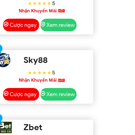
5
Nhận Khuyến Mãi
Cược ngay
Xem review
Sky88
5
Nhận Khuyến Mãi
Cược ngay
Xem review
Zbet