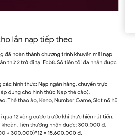
ho lần nạp tiếp theo
g đã hoàn thành chương trình khuyến mãi nạp
n thứ 2 trở đi tại
F
cb8. Số tiền tối đa nhận được
g các hình thức: Nạp ngân hàng, chuyển trực
p dụng cho hình thức Nạp thẻ cào).
ao, Thể thao ảo, Keno, Number Game, Slot nổ hũ
i qua 12 vòng cược trước khi thực hiện rút tiền.
i khoản. Tiền thưởng nhận được: 300.000 đ.
00 + 300.000)*12 = 15.600.000 đ.