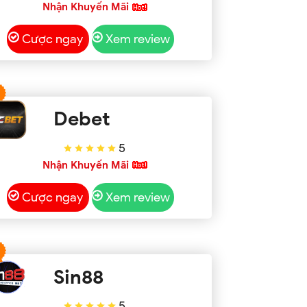
Nhận Khuyến Mãi
Cược ngay
Xem review
Debet
5
Nhận Khuyến Mãi
Cược ngay
Xem review
Sin88
5