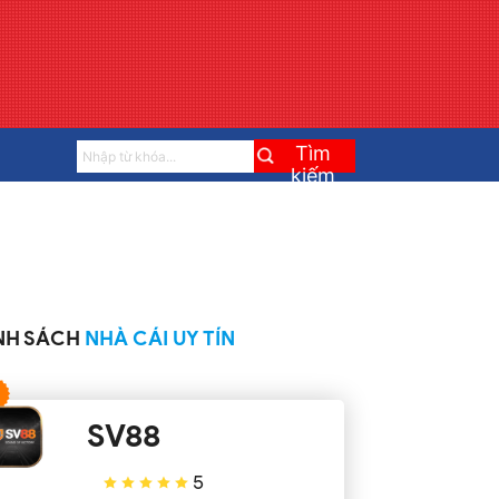
Tìm
kiếm
NH SÁCH
NHÀ CÁI UY TÍN
SV88
5