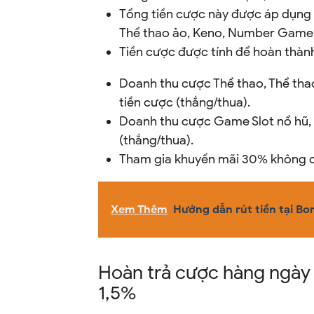
Tổng tiền cược này được áp dụng 
Thể thao ảo, Keno, Number Game, 
Tiền cược được tính để hoàn thàn
Doanh thu cược Thể thao, Thể th
tiền cược (thắng/thua).
Doanh thu cược Game Slot nổ hũ, 
(thắng/thua).
Tham gia khuyến mãi 30% không c
Xem Thêm
Hướng dẫn rút tiền tại B
Hoàn trả cược hàng ngày t
1,5%