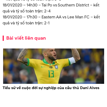
18/01/2020 – 14h30 – Tai Po vs Southern District – kết
quả và tỷ số toàn trận: 2-4
18/01/2020 – 17h30 – Eastern AA vs Lee Man FC – kết
quả và tỷ số toàn trận: 2-1
Bài viết liên quan
Tiểu sử về cuộc đời sự nghiệp của cầu thủ Dani Alves