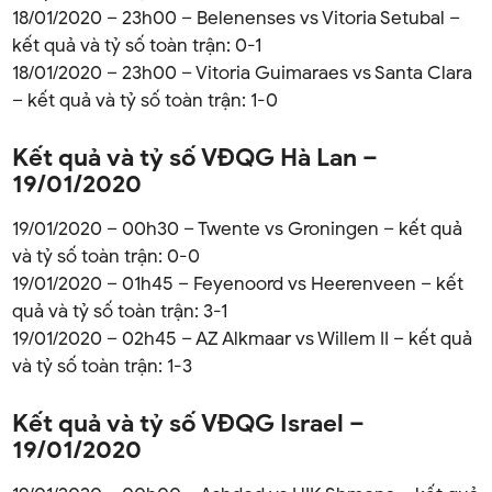
18/01/2020 – 23h00 – Belenenses vs Vitoria Setubal –
kết quả và tỷ số toàn trận: 0-1
18/01/2020 – 23h00 – Vitoria Guimaraes vs Santa Clara
– kết quả và tỷ số toàn trận: 1-0
Kết quả và tỷ số VĐQG Hà Lan –
19/01/2020
19/01/2020 – 00h30 – Twente vs Groningen – kết quả
và tỷ số toàn trận: 0-0
19/01/2020 – 01h45 – Feyenoord vs Heerenveen – kết
quả và tỷ số toàn trận: 3-1
19/01/2020 – 02h45 – AZ Alkmaar vs Willem II – kết quả
và tỷ số toàn trận: 1-3
Kết quả và tỷ số VĐQG Israel –
19/01/2020