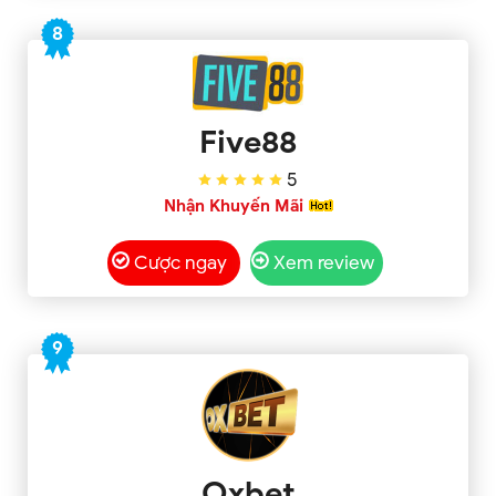
8
Five88
5
Nhận Khuyến Mãi
Cược ngay
Xem review
9
Oxbet