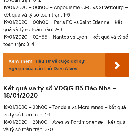
số toàn trận: 0-2
19/01/2020 – 00h00 – Angouleme CFC vs Strasbourg –
kết quả và tỷ số toàn trận: 1-5
19/01/2020 – 00h00 – Paris FC vs Saint Etienne – kết
quả và tỷ số toàn trận: 2-3
19/01/2020 – 02h55 – Nantes vs Lyon – kết quả và tỷ số
toàn trận: 3-4
Xem Thêm
Tiểu sử về cuộc đời sự
nghiệp của cầu thủ Dani Alves
Kết quả và tỷ số VĐQG Bồ Đào Nha –
18/01/2020
18/01/2020 – 23h00 – Tondela vs Moreirense – kết quả
và tỷ số toàn trận: 1-1
18/01/2020 – 23h00 – Aves vs Portimonense – kết quả
và tỷ số toàn trận: 3-0