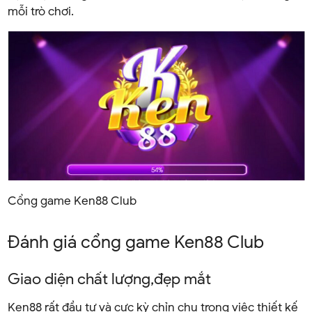
mỗi trò chơi.
Cổng game Ken88 Club
Đánh giá cổng game Ken88 Club
Giao diện chất lượng,đẹp mắt
Ken88 rất đầu tư và cực kỳ chỉn chu trong việc thiết kế