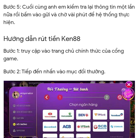
Bước 5: Cuối cùng anh em kiểm tra lại thông tin một lần
nữa rồi bấm vào gửi và chờ vài phút để hệ thống thực
hiện.
Hướng dẫn rút tiền Ken88
Bước 1: truy cập vào trang chủ chính thức của cổng
game.
Bước 2: Tiếp đến nhấn vào mục đổi thưởng.