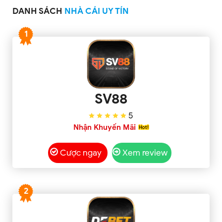
DANH SÁCH
NHÀ CÁI UY TÍN
1
SV88
5
Nhận Khuyến Mãi
Cược ngay
Xem review
2