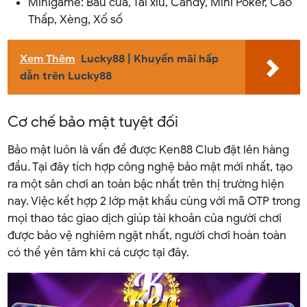
Minigame: Bầu cua, Tài xỉu, Candy, Mini Poker, Cao
Thấp, Xèng, Xổ số
Xem Thêm
Lucky88 | Khuyến mãi hấp
dẫn trên Lucky88
Cơ chế bảo mật tuyệt đối
Bảo mật luôn là vấn đề được Ken88 Club đặt lên hàng
đầu. Tại đây tích hợp công nghệ bảo mật mới nhất, tạo
ra một sân chơi an toàn bậc nhất trên thị trường hiện
nay. Việc kết hợp 2 lớp mật khẩu cùng với mã OTP trong
mọi thao tác giao dịch giúp tài khoản của người chơi
được bảo vệ nghiêm ngặt nhất, người chơi hoàn toàn
có thể yên tâm khi cá cược tại đây.