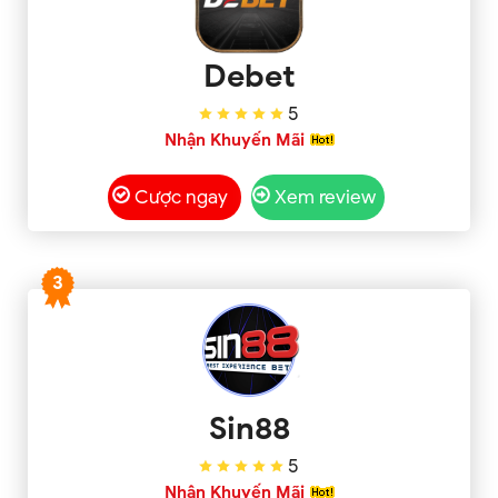
Debet
5
Nhận Khuyến Mãi
Cược ngay
Xem review
3
Sin88
5
Nhận Khuyến Mãi