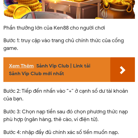
Phần thưởng lớn của Ken88 cho người chơi
Bước 1: truy cập vào trang chủ chính thức của cổng
game.
Xem Thêm
Sảnh Vip Club | Link tải
Sảnh Vip Club mới nhất
Bước 2: Tiếp đến nhấn vào “+” ở cạnh số dư tài khoản
của bạn.
Bước 3: Chọn nạp tiền sau đó chọn phương thức nạp
phù hợp (ngân hàng, thẻ cào, ví điện tử).
Bước 4: nhập đầy đủ chính xác số tiền muốn nạp.