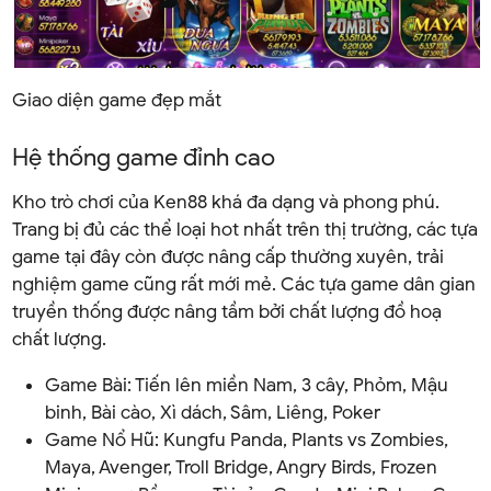
Giao diện game đẹp mắt
Hệ thống game đỉnh cao
Kho trò chơi của Ken88 khá đa dạng và phong phú.
Trang bị đủ các thể loại hot nhất trên thị trường, các tựa
game tại đây còn được nâng cấp thường xuyên, trải
nghiệm game cũng rất mới mẻ. Các tựa game dân gian
truyền thống được nâng tầm bởi chất lượng đồ hoạ
chất lượng.
Game Bài: Tiến lên miền Nam, 3 cây, Phỏm, Mậu
binh, Bài cào, Xì dách, Sâm, Liêng, Poker
Game Nổ Hũ: Kungfu Panda, Plants vs Zombies,
Maya, Avenger, Troll Bridge, Angry Birds, Frozen