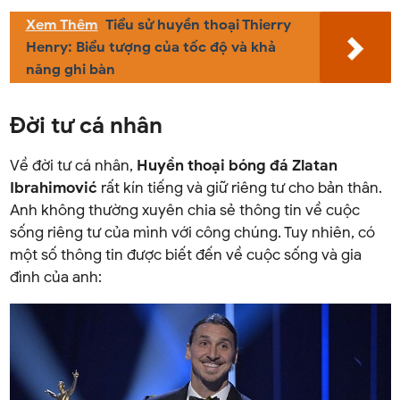
Xem Thêm
Tiểu sử huyền thoại Thierry
Henry: Biểu tượng của tốc độ và khả
năng ghi bàn
Đời tư cá nhân
Về đời tư cá nhân,
Huyền thoại bóng đá Zlatan
Ibrahimović
rất kín tiếng và giữ riêng tư cho bản thân.
Anh không thường xuyên chia sẻ thông tin về cuộc
sống riêng tư của mình với công chúng. Tuy nhiên, có
một số thông tin được biết đến về cuộc sống và gia
đình của anh: