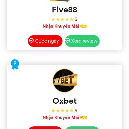
Five88
5
Nhận Khuyến Mãi
Cược ngay
Xem review
9
Oxbet
5
Nhận Khuyến Mãi