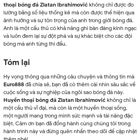
thoại bóng đá Zlatan Ibrahimović
không chỉ được đo
lường bằng số liệu thống kê mà còn được thể hiện qua
ảnh hưởng và sự tôn trọng của anh trong giới bóng đá.
Anh là một cầu thủ có khả năng ghi bàn đáng kinh ngạc
và luôn đem lại sự đột phá và sự khác biệt cho các đội
bóng mà anh từng thi đấu.
Tóm lại
Hy vọng thông qua những câu chuyện và thông tin mà
Euro888
đã chia sẻ, bạn đã có thêm cái nhìn sâu sắc về
cuộc sống và sự nghiệp của ngôi sao bóng đá này.
Huyền thoại bóng đá Zlatan Ibrahimović
không chỉ là
một cầu thủ vĩ đại, mà còn là một huyền thoại sống,
một người mang trong mình sức mạnh và tài năng đặc
biệt. Cảm ơn bạn đã đồng hành cùng chúng tôi trong
hành trình này và đừng quên nhấn theo dõi để cập nhật
thêm nhé!