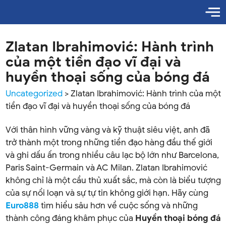
Zlatan Ibrahimović: Hành trình
của một tiền đạo vĩ đại và
huyền thoại sống của bóng đá
Uncategorized
>
Zlatan Ibrahimović: Hành trình của một
tiền đạo vĩ đại và huyền thoại sống của bóng đá
Với thân hình vững vàng và kỹ thuật siêu việt, anh đã
trở thành một trong những tiền đạo hàng đầu thế giới
và ghi dấu ấn trong nhiều câu lạc bộ lớn như Barcelona,
Paris Saint-Germain và AC Milan. Zlatan Ibrahimović
không chỉ là một cầu thủ xuất sắc, mà còn là biểu tượng
của sự nổi loạn và sự tự tin không giới hạn. Hãy cùng
Euro888
tìm hiểu sâu hơn về cuộc sống và những
thành công đáng khâm phục của
Huyền thoại bóng đá