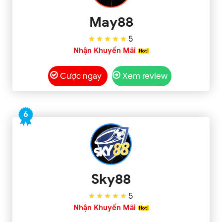
May88
5
Nhận Khuyến Mãi
Cược ngay
Xem review
6
Sky88
5
Nhận Khuyến Mãi