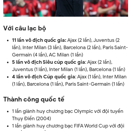
Với câu lạc bộ
11 lần vô địch quốc gia:
Ajax (2 lần), Juventus (2
lần), Inter Milan (3 lần), Barcelona (2 lần), Paris Saint-
Germain (4 lần), AC Milan (1 lần)
5 lần vô địch Siêu cúp quốc gia
: Ajax (2 lần),
Juventus (1 lần), Inter Milan (1 lần), Barcelona (1 lần)
4 lần vô địch Cúp quốc gia
: Ajax (1 lần), Inter Milan
(1 lần), Barcelona (1 lần), Paris Saint-Germain (1 lần)
Thành công quốc tế
1 lần giành huy chương bạc Olympic với đội tuyển
Thụy Điển (2004)
1 lần giành huy chương bạc FIFA World Cup với đội