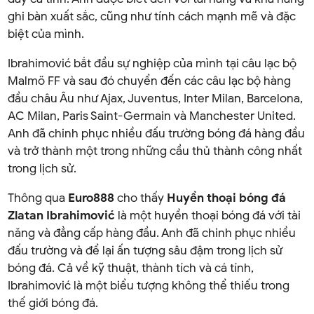
ghi bàn xuất sắc, cũng như tính cách mạnh mẽ và đặc
biệt của mình.
Ibrahimović bắt đầu sự nghiệp của mình tại câu lạc bộ
Malmö FF và sau đó chuyển đến các câu lạc bộ hàng
đầu châu Âu như Ajax, Juventus, Inter Milan, Barcelona,
AC Milan, Paris Saint-Germain và Manchester United.
Anh đã chinh phục nhiều đấu trường bóng đá hàng đầu
và trở thành một trong những cầu thủ thành công nhất
trong lịch sử.
Thông qua
Euro888
cho thấy
Huyền thoại bóng đá
Zlatan Ibrahimović
là một huyền thoại bóng đá với tài
năng và đẳng cấp hàng đầu. Anh đã chinh phục nhiều
đấu trường và để lại ấn tượng sâu đậm trong lịch sử
bóng đá. Cả về kỹ thuật, thành tích và cá tính,
Ibrahimović là một biểu tượng không thể thiếu trong
thế giới bóng đá.