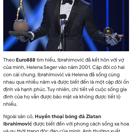
Theo
Euro888
tìm hiểu, Ibrahimović đã kết hôn với vợ
của mình, Helena Seger vào năm 2001. Cặp đôi có hai
con cái chung. Ibrahimović và Helena đã sống cùng
nhau qua nhiều năm và được biết đến là một cặp đôi ổn
định và hạnh phúc. Tuy nhiên, chi tiết về cuộc sống gia
đình của họ vẫn được bảo mật và không được tiết lộ
nhiều.
Ngoài sân cỏ,
Huyền thoại bóng đá Zlatan
Ibrahimović
được biết đến với phong cách sống xa hoa
và gu thời trang độc đáo của mình. Anh thường xuất