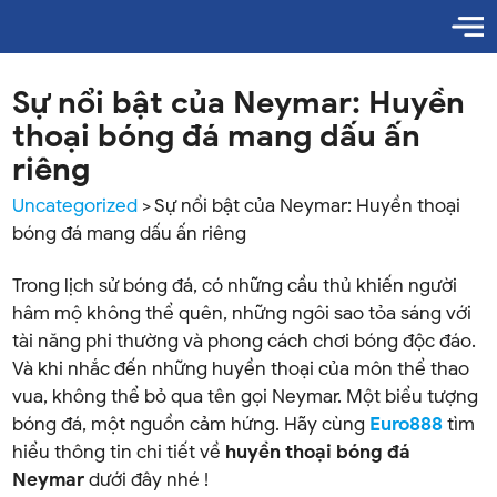
Sự nổi bật của Neymar: Huyền
thoại bóng đá mang dấu ấn
riêng
Uncategorized
>
Sự nổi bật của Neymar: Huyền thoại
bóng đá mang dấu ấn riêng
Trong lịch sử bóng đá, có những cầu thủ khiến người
hâm mộ không thể quên, những ngôi sao tỏa sáng với
tài năng phi thường và phong cách chơi bóng độc đáo.
Và khi nhắc đến những huyền thoại của môn thể thao
vua, không thể bỏ qua tên gọi Neymar. Một biểu tượng
bóng đá, một nguồn cảm hứng. Hãy cùng
Euro888
tìm
hiểu thông tin chi tiết về
huyền thoại bóng đá
Neymar
dưới đây nhé !