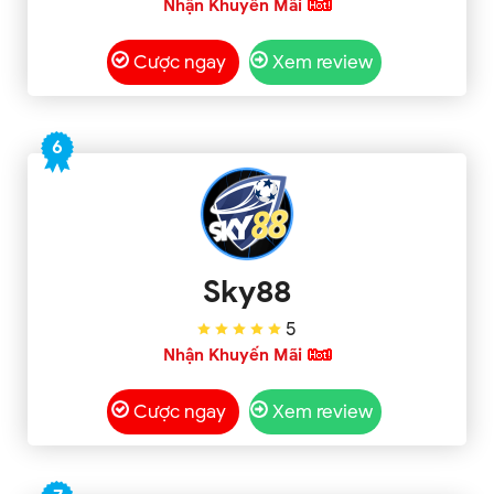
Nhận Khuyến Mãi
Cược ngay
Xem review
6
Sky88
5
Nhận Khuyến Mãi
Cược ngay
Xem review