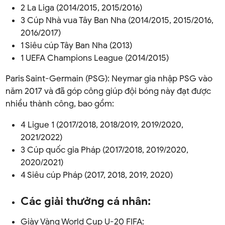
2 La Liga (2014/2015, 2015/2016)
3 Cúp Nhà vua Tây Ban Nha (2014/2015, 2015/2016,
2016/2017)
1 Siêu cúp Tây Ban Nha (2013)
1 UEFA Champions League (2014/2015)
Paris Saint-Germain (PSG): Neymar gia nhập PSG vào
năm 2017 và đã góp công giúp đội bóng này đạt được
nhiều thành công, bao gồm:
4 Ligue 1 (2017/2018, 2018/2019, 2019/2020,
2021/2022)
3 Cúp quốc gia Pháp (2017/2018, 2019/2020,
2020/2021)
4 Siêu cúp Pháp (2017, 2018, 2019, 2020)
Các giải thưởng cá nhân:
Giày Vàng World Cup U-20 FIFA: