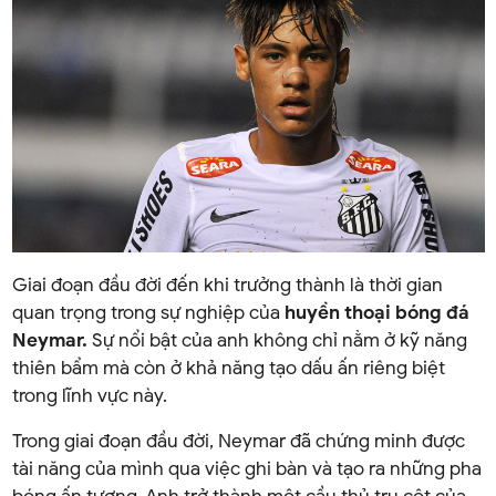
Giai đoạn đầu đời đến khi trưởng thành là thời gian
quan trọng trong sự nghiệp của
huyền thoại bóng đá
Neymar.
Sự nổi bật của anh không chỉ nằm ở kỹ năng
thiên bẩm mà còn ở khả năng tạo dấu ấn riêng biệt
trong lĩnh vực này.
Trong giai đoạn đầu đời, Neymar đã chứng minh được
tài năng của mình qua việc ghi bàn và tạo ra những pha