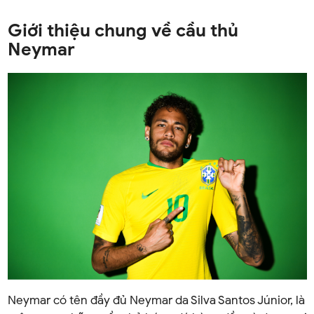
Giới thiệu chung về cầu thủ
Neymar
Neymar có tên đầy đủ Neymar da Silva Santos Júnior, là