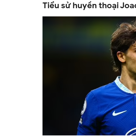
Tiểu sử huyền thoại Joa