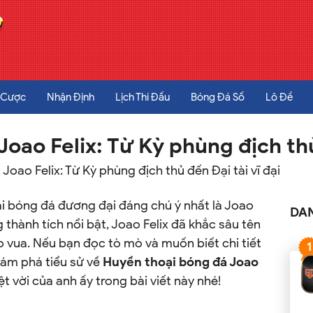
 Cược
Nhận Định
Lịch Thi Đấu
Bóng Đá Số
Lô Đề
oao Felix: Từ Kỳ phùng địch thủ 
oao Felix: Từ Kỳ phùng địch thủ đến Đại tài vĩ đại
i bóng đá đương đại đáng chú ý nhất là Joao
DA
g thành tích nổi bật, Joao Felix đã khắc sâu tên
o vua. Nếu bạn đọc tò mò và muốn biết chi tiết
1
hám phá tiểu sử về
Huyền thoại bóng đá Joao
t vời của anh ấy trong bài viết này nhé!