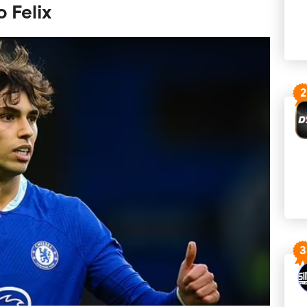
o Felix
2
3