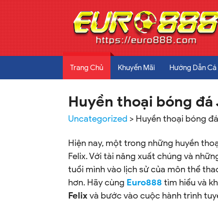
Trang Chủ
Khuyến Mãi
Hướng Dẫn Cá
Huyền thoại bóng đá J
Uncategorized
>
Huyền thoại bóng đá J
Hiện nay, một trong những huyền thoạ
Felix. Với tài năng xuất chúng và nhữn
tuổi mình vào lịch sử của môn thể tha
hơn. Hãy cùng
Euro888
tìm hiểu và k
Felix
và
b
ước vào cuộc hành trình tuyệ