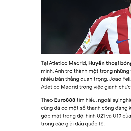
Tại Atletico Madrid,
Huyền thoại bóng
mình. Anh trở thành một trong những 
nhiều bàn thắng quan trọng. Joao Fel
Atletico Madrid trong việc giành chức
Theo
Euro888
tìm hiểu, ngoài sự ngh
cũng đã có một số thành công đáng k
góp mặt trong đội hình U21 và U19 củ
trong các giải đấu quốc tế.