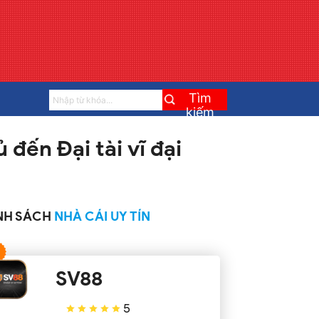
Tìm
kiếm
đến Đại tài vĩ đại
NH SÁCH
NHÀ CÁI UY TÍN
SV88
5