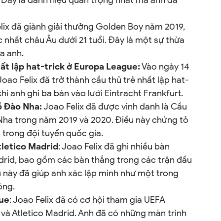
 Đây là danh hiệu quan trọng nhất mà anh đã
elix đã giành giải thưởng Golden Boy năm 2019,
 nhất châu Âu dưới 21 tuổi. Đây là một sự thừa
a anh.
ất lập hat-trick ở Europa League:
Vào ngày 14
Joao Felix đã trở thành cầu thủ trẻ nhất lập hat-
hi anh ghi ba bàn vào lưới Eintracht Frankfurt.
ồ Đào Nha:
Joao Felix đã được vinh danh là Cầu
 Nha trong năm 2019 và 2020. Điều này chứng tỏ
 trong đội tuyển quốc gia.
tletico Madrid
: Joao Felix đã ghi nhiều bàn
drid, bao gồm các bàn thắng trong các trận đấu
u này đã giúp anh xác lập mình như một trong
óng.
ue
: Joao Felix đã có cơ hội tham gia UEFA
và Atletico Madrid. Anh đã có những màn trình