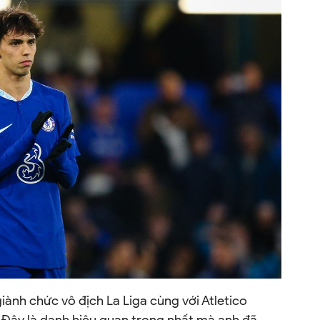
 giành chức vô địch La Liga cùng với Atletico