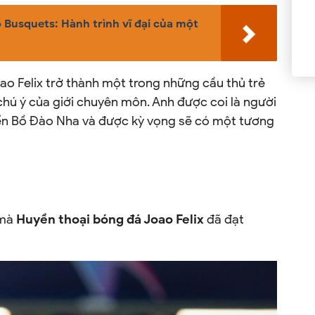
o Busquets: Hành trình vĩ đại của một
oao Felix trở thành một trong những cầu thủ trẻ
 chú ý của giới chuyên môn. Anh được coi là người
yển Bồ Đào Nha và được kỳ vọng sẽ có một tương
 mà
Huyền thoại bóng đá Joao Felix
đã đạt