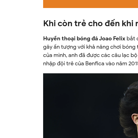
Khi còn trẻ cho đến khi 
Huyền thoại bóng đá Joao Felix
bắt 
gây ấn tượng với khả năng chơi bóng 
của mình, anh đã được các câu lạc bộ
nhập đội trẻ của Benfica vào năm 2015,