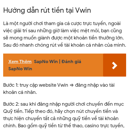
Hướng dẫn rút tiền tại Vwin
Là một người chơi tham gia cá cược trực tuyến, ngoài
việc giải trí sau những giờ làm việc mệt mỏi, bạn cũng
sẽ mong muốn giành được một khoản tiền thưởng lớn.
Sau đó nhanh chóng rút về tài khoản cá nhân của mình.
Xem Thêm
SapNo Win | Đánh giá
SapNo Win
Bước 1: truy cập website Vwin ⇒ đăng nhập vào tài
khoản cá nhân.
Bước 2: sau khi đăng nhập người chơi chuyển đến mục
Quỹ tiền. Tiếp theo đó, hãy chọn nút chuyển tiền và
thực hiện chuyển tất cả những quỹ tiền về tài khoản
chính. Bao gồm quỹ tiền từ thể thao, casino trực tuyến,