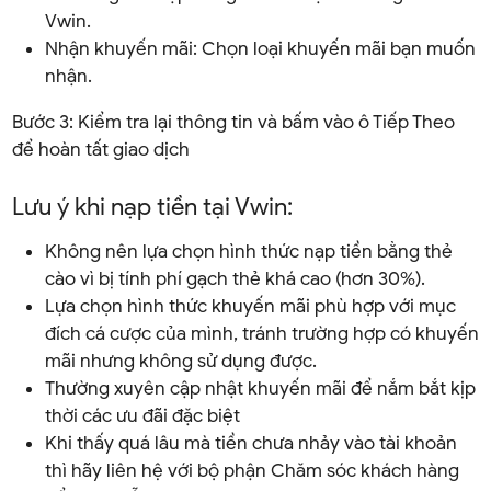
Vwin.
Nhận khuyến mãi: Chọn loại khuyến mãi bạn muốn
nhận.
Bước 3: Kiểm tra lại thông tin và bấm vào ô Tiếp Theo
để hoàn tất giao dịch
Lưu ý khi nạp tiền tại Vwin:
Không nên lựa chọn hình thức nạp tiền bằng thẻ
cào vì bị tính phí gạch thẻ khá cao (hơn 30%).
Lựa chọn hình thức khuyến mãi phù hợp với mục
đích cá cược của mình, tránh trường hợp có khuyến
mãi nhưng không sử dụng được.
Thường xuyên cập nhật khuyến mãi để nắm bắt kịp
thời các ưu đãi đặc biệt
Khi thấy quá lâu mà tiền chưa nhảy vào tài khoản
thì hãy liên hệ với bộ phận Chăm sóc khách hàng