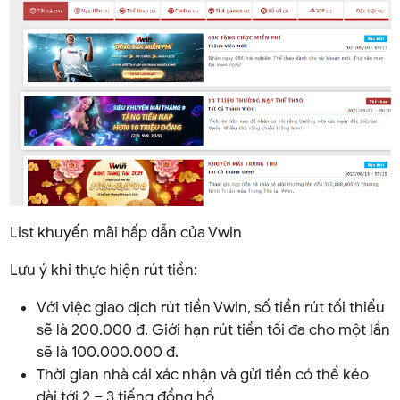
List khuyến mãi hấp dẫn của Vwin
Lưu ý khi thực hiện rút tiền:
Với việc giao dịch rút tiền Vwin, số tiền rút tối thiểu
sẽ là 200.000 đ. Giới hạn rút tiền tối đa cho một lần
sẽ là 100.000.000 đ.
Thời gian nhà cái xác nhận và gửi tiền có thể kéo
dài tới 2 – 3 tiếng đồng hồ.