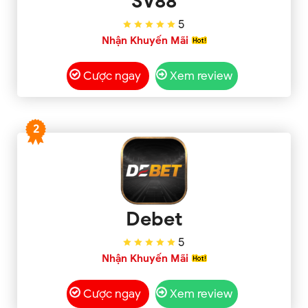
SV88
5
Nhận Khuyến Mãi
Cược ngay
Xem review
2
Debet
5
Nhận Khuyến Mãi
Cược ngay
Xem review