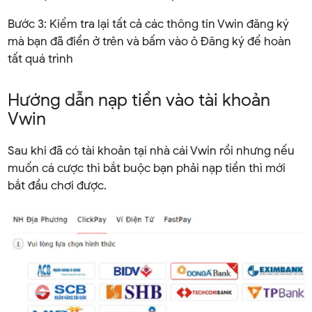
Bước 3: Kiểm tra lại tất cả các thông tin Vwin đăng ký
mà bạn đã điền ở trên và bấm vào ô Đăng ký để hoàn
tất quá trình
Hướng dẫn nạp tiền vào tài khoản
Vwin
Sau khi đã có tài khoản tại nhà cái Vwin rồi nhưng nếu
muốn cá cược thì bắt buộc bạn phải nạp tiền thì mới
bắt đầu chơi được.