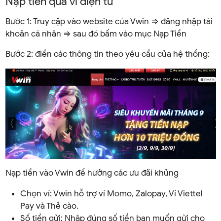
Nạp tiền qua ví điện tử
Bước 1: Truy cập vào website của Vwin ⇒ đăng nhập tài
khoản cá nhân ⇒ sau đó bấm vào mục Nạp Tiền
Bước 2: điền các thông tin theo yêu cầu của hệ thống:
Nạp tiền vào Vwin để hưởng các ưu đãi khủng
Chọn ví: Vwin hỗ trợ ví Momo, Zalopay, Ví Viettel
Pay và Thẻ cào.
Số tiền gửi: Nhập đúng số tiền bạn muốn gửi cho