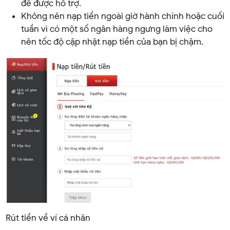
để được hỗ trợ.
Không nên nạp tiền ngoài giờ hành chính hoặc cuối
tuần vì có một số ngân hàng ngưng làm việc cho
nên tốc độ cập nhật nạp tiền của bạn bị chậm.
Rút tiền về ví cá nhân