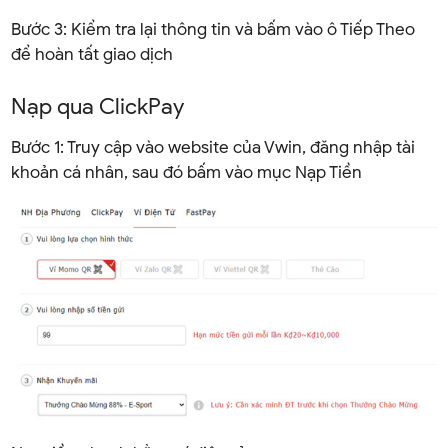
Bước 3: Kiểm tra lại thông tin và bấm vào ô Tiếp Theo
để hoàn tất giao dịch
Nạp qua ClickPay
Bước 1: Truy cập vào website của Vwin, đăng nhập tài
khoản cá nhân, sau đó bấm vào mục Nạp Tiền