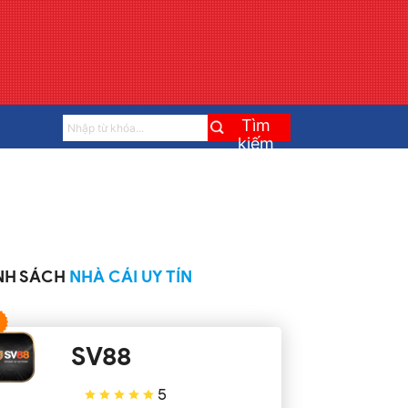
Tìm
kiếm
NH SÁCH
NHÀ CÁI UY TÍN
SV88
5