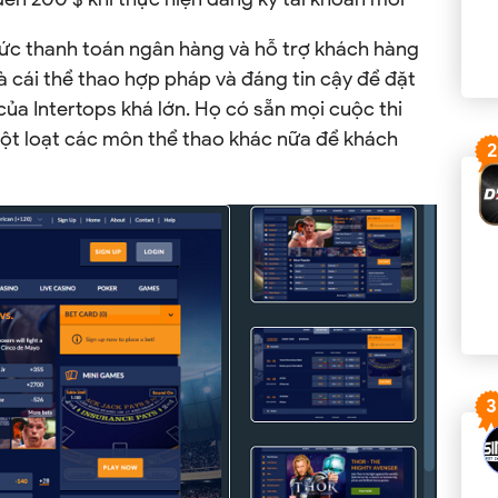
ức thanh toán ngân hàng và hỗ trợ khách hàng
hà cái thể thao hợp pháp và đáng tin cậy để đặt
của Intertops khá lớn. Họ có sẵn mọi cuộc thi
một loạt các môn thể thao khác nữa để khách
2
3