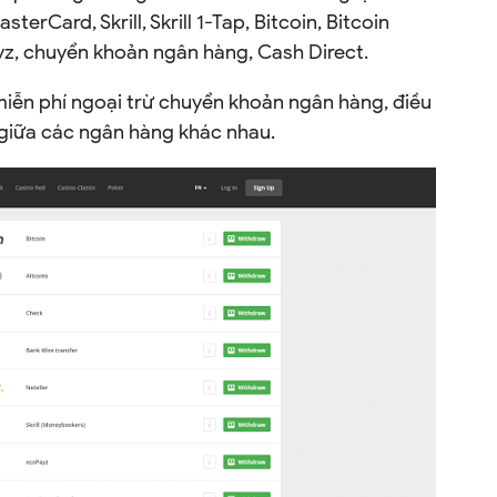
terCard, Skrill, Skrill 1-Tap, Bitcoin, Bitcoin
Payz, chuyển khoản ngân hàng, Cash Direct.
miễn phí ngoại trừ chuyển khoản ngân hàng, điều
 giữa các ngân hàng khác nhau.