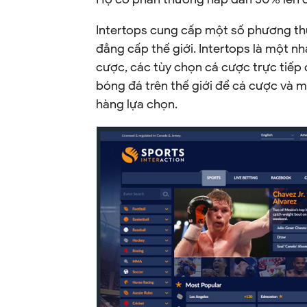
Intertops cung cấp một số phương th
đẳng cấp thế giới. Intertops là một n
cược, các tùy chọn cá cược trực tiếp 
bóng đá trên thế giới để cá cược và 
hàng lựa chọn.