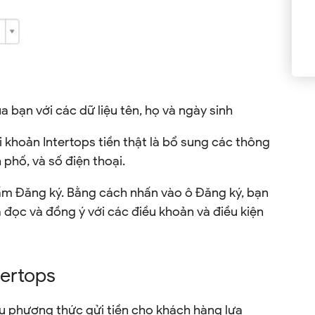
 bạn với các dữ liệu tên, họ và ngày sinh
 khoản Intertops tiền thật là bổ sung các thông
h phố, và số điện thoại.
bấm Đăng ký. Bằng cách nhấn vào ô Đăng ký, bạn
ã đọc và đồng ý với các điều khoản và điều kiện
tertops
iều phương thức gửi tiền cho khách hàng lựa