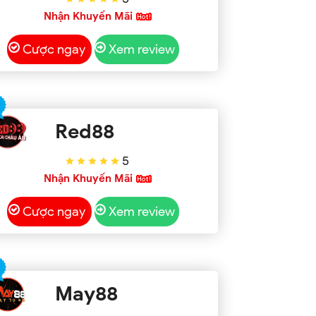
Nhận Khuyến Mãi
Cược ngay
Xem review
Red88
5
Nhận Khuyến Mãi
Cược ngay
Xem review
May88