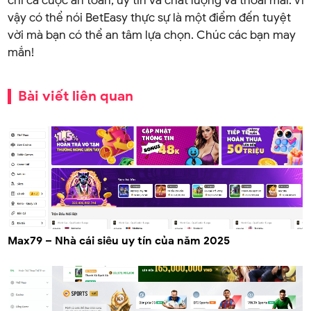
chỉ cá cược an toàn, uy tín và chất lượng và thoải mái. Vì
vậy có thể nói BetEasy thực sự là một điểm đến tuyệt
vời mà bạn có thể an tâm lựa chọn. Chúc các bạn may
mắn!
Bài viết liên quan
Max79 – Nhà cái siêu uy tín của năm 2025