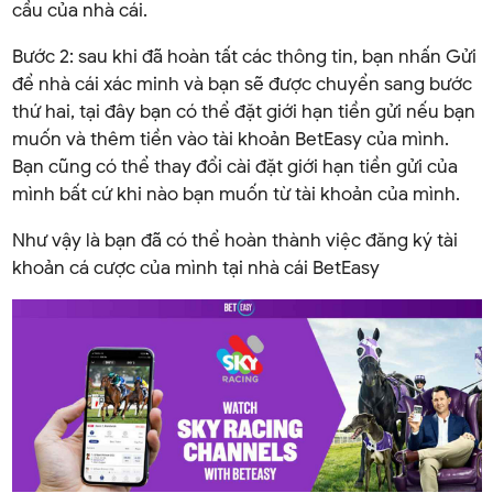
cầu của nhà cái.
Bước 2: sau khi đã hoàn tất các thông tin, bạn nhấn Gửi
để nhà cái xác minh và bạn sẽ được chuyển sang bước
thứ hai, tại đây bạn có thể đặt giới hạn tiền gửi nếu bạn
muốn và thêm tiền vào tài khoản BetEasy của mình.
Bạn cũng có thể thay đổi cài đặt giới hạn tiền gửi của
mình bất cứ khi nào bạn muốn từ tài khoản của mình.
Như vậy là bạn đã có thể hoàn thành việc đăng ký tài
khoản cá cược của mình tại nhà cái BetEasy