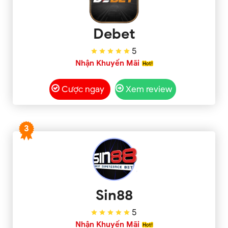
Debet
5
Nhận Khuyến Mãi
Cược ngay
Xem review
3
Sin88
5
Nhận Khuyến Mãi