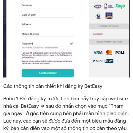
Các thông tin cần thiết khi đăng ký BetEasy
Bước 1: Để đăng ký trước tiên bạn hãy truy cập website
nhà cái BetEasy ⇒ sau đó nhấn chọn vào mục “Tham
gia ngay” ở góc trên cùng bên phải màn hình giao diện.
Lúc này, các bạn sẽ được đưa đến một biểu mẫu đăng
ký, bạn cần điền vào một số thông tin cơ bản theo yêu