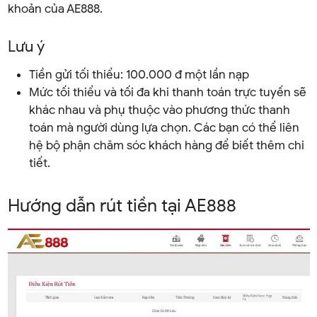
khoản của AE888.
Lưu ý
Tiền gửi tối thiểu: 100.000 đ một lần nạp
Mức tối thiểu và tối đa khi thanh toán trực tuyến sẽ
khác nhau và phụ thuộc vào phương thức thanh
toán mà người dùng lựa chọn. Các bạn có thể liên
hệ bộ phận chăm sóc khách hàng để biết thêm chi
tiết.
Hướng dẫn rút tiền tại AE888