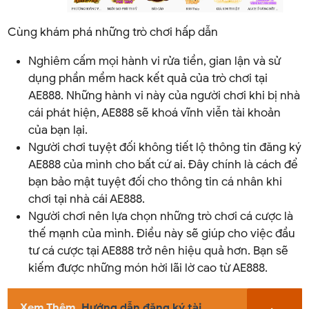
Cùng khám phá những trò chơi hấp dẫn
Nghiêm cấm mọi hành vi rửa tiền, gian lận và sử
dụng phần mềm hack kết quả của trò chơi tại
AE888. Những hành vi này của người chơi khi bị nhà
cái phát hiện, AE888 sẽ khoá vĩnh viễn tài khoản
của bạn lại.
Người chơi tuyệt đối không tiết lộ thông tin đăng ký
AE888 của mình cho bất cứ ai. Đây chính là cách để
bạn bảo mật tuyệt đối cho thông tin cá nhân khi
chơi tại nhà cái AE888.
Người chơi nên lựa chọn những trò chơi cá cược là
thế mạnh của mình. Điều này sẽ giúp cho việc đầu
tư cá cược tại AE888 trở nên hiệu quả hơn. Bạn sẽ
kiếm được những món hời lãi lờ cao từ AE888.
Xem Thêm
Hướng dẫn đăng ký tài