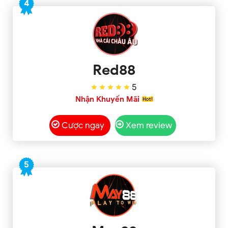
4
Red88
5
Nhận Khuyến Mãi
Cược ngay
Xem review
5