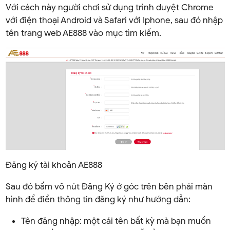
Với cách này người chơi sử dụng trình duyệt Chrome
với điện thoại Android và Safari với Iphone, sau đó nhập
tên trang web AE888 vào mục tìm kiếm.
Đăng ký tài khoản AE888
Sau đó bấm vô nút
Đăng Ký
ở góc trên bên phải màn
hình để điền thông tin đăng ký như hướng dẫn:
Tên đăng nhập: một cái tên bất kỳ mà bạn muốn