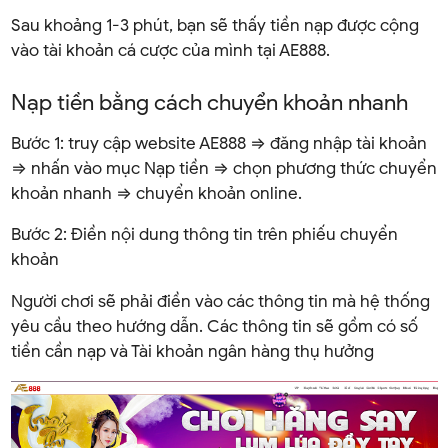
Sau khoảng 1-3 phút, bạn sẽ thấy tiền nạp được cộng
vào tài khoản cá cược của mình tại AE888.
Nạp tiền bằng cách chuyển khoản nhanh
Bước 1: truy cập website AE888 ⇒ đăng nhập tài khoản
⇒ nhấn vào mục Nạp tiền ⇒ chọn phương thức chuyển
khoản nhanh ⇒ chuyển khoản online.
Bước 2: Điền nội dung thông tin trên phiếu chuyển
khoản
Người chơi sẽ phải điền vào các thông tin mà hệ thống
yêu cầu theo hướng dẫn. Các thông tin sẽ gồm có số
tiền cần nạp và Tài khoản ngân hàng thụ hưởng