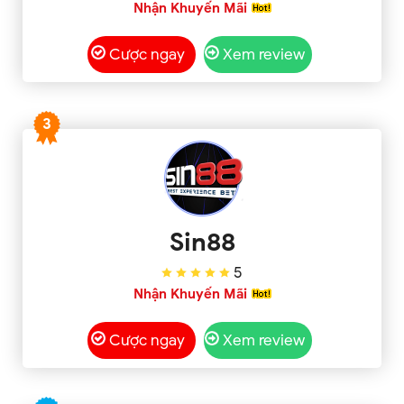
Nhận Khuyến Mãi
Cược ngay
Xem review
3
Sin88
5
Nhận Khuyến Mãi
Cược ngay
Xem review