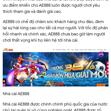
ưu điểm khiến cho AE888 luôn được người chơi yêu
thích tham gia và đánh giá cao.
AE888 có chế độ chăm sóc khách hàng chu đáo, đem
lại sự hài lòng cao cho tất cả mọi người. Với tốc độ phản
hồi nhanh và chính xác, AE888 chưa bao giờ làm người
chơi thất vọng khi họ liên hệ tới nhà cái.
Nhà cái AE888
Nhà cái AE888 được chính chính phủ quốc gia của nước
chủ tại quản lý vô cùng nghiêm ngặt. AE888 được tổ