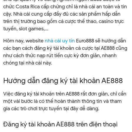
chức Costa Rica cấp chứng chỉ là nhà cái an toàn và tin
cậy. Nhà cái cung cấp đầy đủ các sản phẩm hấp dẫn
trên thị trường bao gồm cá cược thể thao, casino trực
tuyến, slot games,…
Hôm nay, website
nhà cái uy tín
Euro888 sẽ hướng dẫn
các bạn cách đăng ký tài khoản cá cược tại AE888 cũng
như cách thức nạp rút tiền cực kỳ đơn giản, nhanh
chóng tại nhà cái này.
Hướng dẫn đăng ký tài khoản AE888
Việc đăng ký tài khoản trên AE888 rất đơn giản, chỉ cần
một vài bước là có thể hoàn thành thông tin và tham
gia các trò chơi trực tuyến tại đây dễ dàng.
Đăng ký tài khoản AE888 trên điện thoại