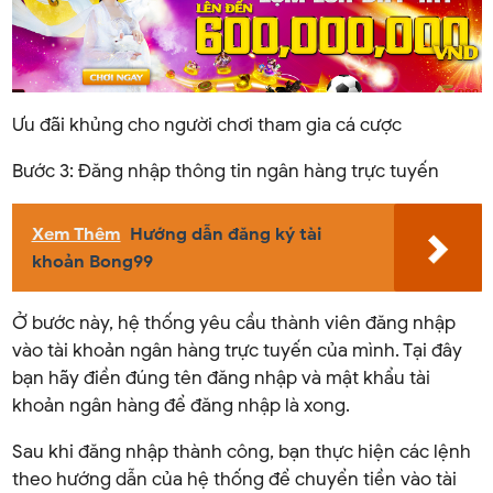
Ưu đãi khủng cho người chơi tham gia cá cược
Bước 3: Đăng nhập thông tin ngân hàng trực tuyến
Xem Thêm
Hướng dẫn đăng ký tài
khoản Bong99
Ở bước này, hệ thống yêu cầu thành viên đăng nhập
vào tài khoản ngân hàng trực tuyến của mình. Tại đây
bạn hãy điền đúng tên đăng nhập và mật khẩu tài
khoản ngân hàng để đăng nhập là xong.
Sau khi đăng nhập thành công, bạn thực hiện các lệnh
theo hướng dẫn của hệ thống để chuyển tiền vào tài