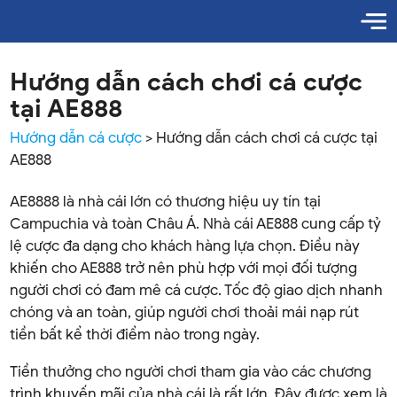
Hướng dẫn cách chơi cá cược
tại AE888
Hướng dẫn cá cược
>
Hướng dẫn cách chơi cá cược tại
AE888
AE8888 là nhà cái lớn có thương hiệu uy tín tại
Campuchia và toàn Châu Á. Nhà cái AE888 cung cấp tỷ
lệ cược đa dạng cho khách hàng lựa chọn. Điều này
khiến cho AE888 trở nên phù hợp với mọi đối tượng
người chơi có đam mê cá cược. Tốc độ giao dịch nhanh
chóng và an toàn, giúp người chơi thoải mái nạp rút
tiền bất kể thời điểm nào trong ngày.
Tiền thưởng cho người chơi tham gia vào các chương
trình khuyến mãi của nhà cái là rất lớn. Đây được xem là