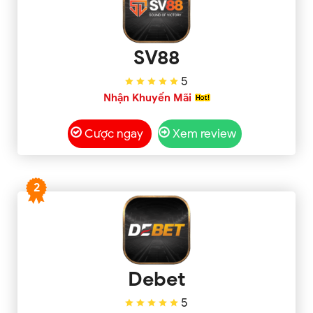
SV88
5
Nhận Khuyến Mãi
Cược ngay
Xem review
2
Debet
5